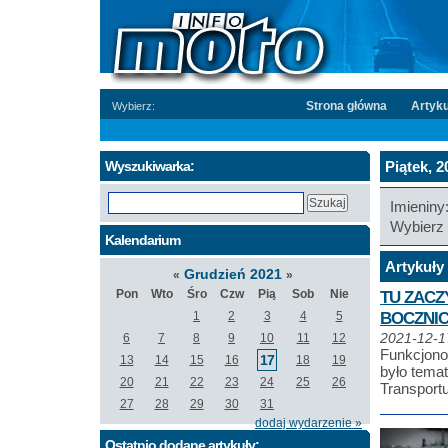
Strona główna
Artyku
Wybierz:
Wyszukiwarka:
Piątek, 2
Imieniny
Wybierz 
Kalendarium
Artykuły 
Grudzień 2021
«
»
Pon
Wto
Śro
Czw
Pią
Sob
Nie
TU ZACZ
BOCZNIC
1
2
3
4
5
6
7
8
9
10
11
12
2021-12-1
Funkcjono
17
13
14
15
16
18
19
było temat
20
21
22
23
24
25
26
Transport
27
28
29
30
31
dodaj wydarzenie »
Ostatnio dodane artykuły: