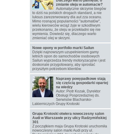
Dlaczego warto pamiętać o
zmianie oleju w automacie?
Automatyczne skrzynie biegów
to dziś na polskich drogach standard, a nie
luksus zarezerwowany dla aut zza oceanu.
Mimo rosnącej popularności "automatów",
wielu kierowców wciąż żyje w szkodliwym
przekonaniu, że oleju w przekładni się nie
wymienia. Dowiedz się, dlaczego warto
zmieniać olej w skrzyni.
Nowe opony w portfolio marki Sailun
Dzięki najnowszym uzupełnieniom gamy
letnich opon do samochodów osobowych
Sailun wyprzedza trendy motoryzacyjne i jest
doskonale przygotowany, aby sprostać
przyszłym potrzebom klientów.
Naprawy powypadkowe stają
się częścią gospodarki opartej
na wiedzy
Autor: Piotr Kozak, Dyrektor
Obsługi Posprzedażnej ds.
Serwisów Blacharsko-
Lakierniczych Grupy Krotoski
Grupa Krotoski otwiera nowoczesny salon
Audi w Warszawie przy ulicy Radzymińskiej
301
Z początkiem maja Grupa Krotoski uruchomiła
nowoczesny salon marki Audi przy ul.