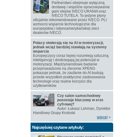
Partnerstwo obejmuje wyłączną
dostawę i wspólne opracowywanie
gam olejów IVECO URANIA oraz
IVECO TUTELA. To jedyne płyny
oficjalnie rekomendowane przez IVECO. PLI
wzmocni wsparcie technologiczne dla
europejskiej i latynoamerykańskiej sieci
dealerów IVECO.
Polacy otwierają się na AI w motoryzacji,
jednak wciąż bardziej stawiają na systemy
wsparcia
Europejczycy coraz lepiej rozumieją sztuczną
inteligencję i dostrzegają jej potencjał w
motoryzacji. Międzynarodowe badanie
przeprowadzone na zlecenie XPENG
pokazuje jednak, że zaufanie do AI budują
przede wszystkim praktyczne zastosowania
technologii oraz realne korzyści dla
użytkowników.
Czy salon samochodowy
pozostaje kluczowy w erze
cyfrowej?
Autor: Łukasz Lehman, Dyrektor
Handlowy Grupy Krotoski
więcej
»
Najczęściej czytane artykuły: