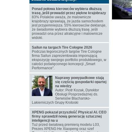
Ponad połowa kierowców wybiera dłuższą
trasę, jeśli prowadzi przez piękne krajobrazy
83% Polaków uważa, że malownicze
krajobrazy sprawiają, że jazda samochodem
jest przyjemniejsza. 55% kierowców deklaruje,
że świadomie wybiera dłuższą trasę, jeśli
prowadzi ona przez atrakcyjne i malownicze
widoki.
Sailun na targach Tire Cologne 2026
Podczas tegorocznych targów Tire Cologne
firma Sailun zaprezentowała imponującą
ekspozycję swojego portfolio produktowego, w
całości poświęconego koncepcji „Smart
Performance".
Naprawy powypadkowe stają
się częścią gospodarki opartej
na wiedzy
Autor: Piotr Kozak, Dyrektor
Obsługi Posprzedażnej ds.
Serwisów Blacharsko-
Lakierniczych Grupy Krotoski
XPENG pokazał przyszłość Physical AI. CEO
firmy sprawdził nową generację sztucznej
inteligencji na u
Tuż przed światową premierą modelu L03,
Prezes XPENG He Xiaopeng oraz szef