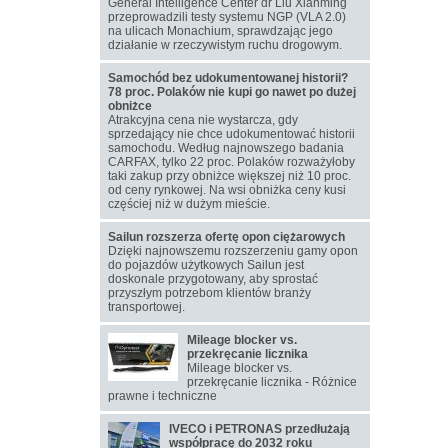
General Intelligence Center dr Liu Xianming
przeprowadzili testy systemu NGP (VLA 2.0)
na ulicach Monachium, sprawdzając jego
działanie w rzeczywistym ruchu drogowym.
Samochód bez udokumentowanej historii?
78 proc. Polaków nie kupi go nawet po dużej
obniżce
Atrakcyjna cena nie wystarcza, gdy
sprzedający nie chce udokumentować historii
samochodu. Według najnowszego badania
CARFAX, tylko 22 proc. Polaków rozważyłoby
taki zakup przy obniżce większej niż 10 proc.
od ceny rynkowej. Na wsi obniżka ceny kusi
częściej niż w dużym mieście.
Sailun rozszerza ofertę opon ciężarowych
Dzięki najnowszemu rozszerzeniu gamy opon
do pojazdów użytkowych Sailun jest
doskonale przygotowany, aby sprostać
przyszłym potrzebom klientów branży
transportowej.
Mileage blocker vs.
przekręcanie licznika
Mileage blocker vs.
przekręcanie licznika - Różnice
prawne i techniczne
IVECO i PETRONAS przedłużają
współpracę do 2032 roku