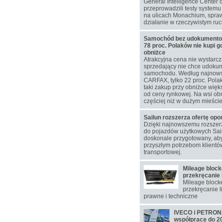
General Intelligence Center 
przeprowadzili testy system
na ulicach Monachium, spra
działanie w rzeczywistym ru
Samochód bez udokumentowa
78 proc. Polaków nie kupi g
obniżce
Atrakcyjna cena nie wystarcz
sprzedający nie chce udokum
samochodu. Według najnow
CARFAX, tylko 22 proc. Pol
taki zakup przy obniżce więks
od ceny rynkowej. Na wsi ob
częściej niż w dużym mieście
Sailun rozszerza ofertę op
Dzięki najnowszemu rozsze
do pojazdów użytkowych Sail
doskonale przygotowany, aby
przyszłym potrzebom klientó
transportowej.
Mileage block
przekręcanie 
Mileage blocke
przekręcanie l
prawne i techniczne
IVECO i PETRONA
współpracę do 2