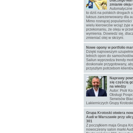
Dlaczego war
zmianie oleju
Automatyczne 
to dziś na polskich drogach s
luksus zarezerwowany dla au
Mimo rosnącej popularności 
wielu kierowców wciąż żyje 
przekonaniu, że oleju w przek
wymienia. Dowiedz się, dlac
zmieniać olej w skrzyni.
Nowe opony w portfolio mar
Dzięki najnowszym uzupełn
letnich opon do samochodó
Sailun wyprzedza trendy moto
doskonale przygotowany, aby
przyszłym potrzebom klientó
Naprawy pow
się częścią g
na wiedzy
Autor: Piotr K
Obsługi Pospr
Serwisów Blac
Lakierniczych Grupy Krotoski
Grupa Krotoski otwiera no
Audi w Warszawie przy ulic
301
Z początkiem maja Grupa Kro
nowoczesny salon marki Audi 