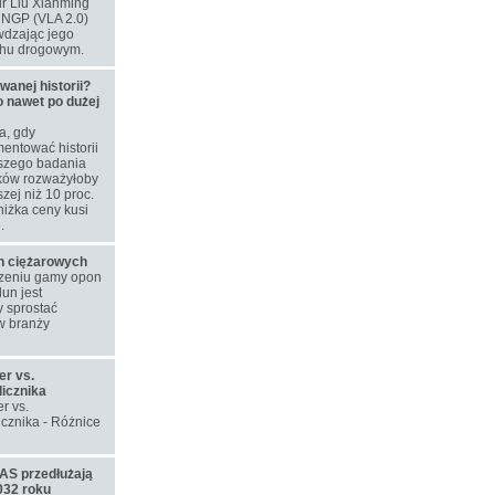
dr Liu Xianming
u NGP (VLA 2.0)
wdzając jego
chu drogowym.
nej historii?
o nawet po dużej
a, gdy
entować historii
szego badania
aków rozważyłoby
zej niż 10 proc.
niżka ceny kusi
.
on ciężarowych
rzeniu gamy opon
un jest
 sprostać
w branży
er vs.
licznika
r vs.
icznika - Różnice
S przedłużają
032 roku