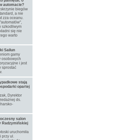
to pamiętać o
 w automacie?
skrzynie biegów
tandard, a nie
t zza oceanu.
"automatów",
w szkodliwym
ładni się nie
zego warto
ki Sailun
ieniom gamy
w osobowych
ryzacyjne i jest
 sprostać
w.
ypadkowe stają
ospodarki opartej
ozak, Dyrektor
zedażnej ds.
harsko-
woczesny salon
y Radzymińskiej
toski uruchomiła
przy ul.