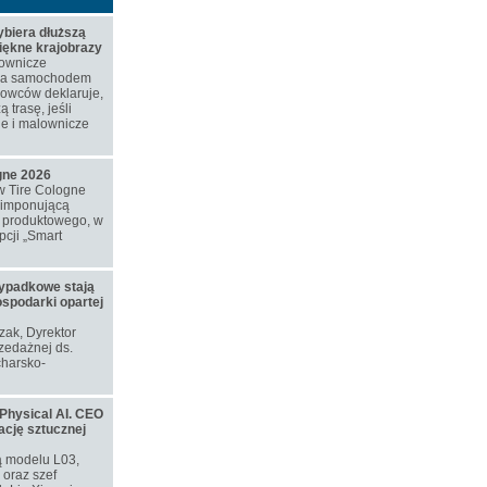
biera dłuższą
piękne krajobrazy
ownicze
azda samochodem
rowców deklaruje,
 trasę, jeśli
ne i malownicze
ogne 2026
w Tire Cologne
 imponującą
o produktowego, w
cji „Smart
ypadkowe stają
ospodarki opartej
ozak, Dyrektor
zedażnej ds.
harsko-
Physical AI. CEO
ację sztucznej
ą modelu L03,
oraz szef