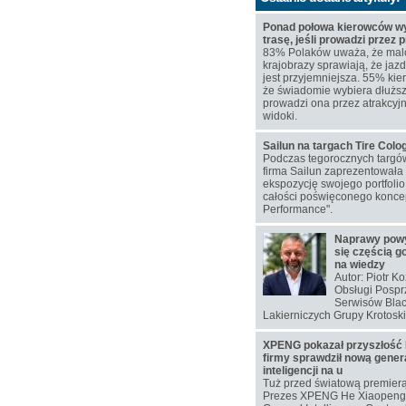
Ponad połowa kierowców wy
trasę, jeśli prowadzi przez 
83% Polaków uważa, że mal
krajobrazy sprawiają, że j
jest przyjemniejsza. 55% kie
że świadomie wybiera dłuższą
prowadzi ona przez atrakcyj
widoki.
Sailun na targach Tire Col
Podczas tegorocznych targó
firma Sailun zaprezentowała
ekspozycję swojego portfoli
całości poświęconego koncep
Performance".
Naprawy pow
się częścią g
na wiedzy
Autor: Piotr K
Obsługi Pospr
Serwisów Blac
Lakierniczych Grupy Krotoski
XPENG pokazał przyszłość 
firmy sprawdził nową gener
inteligencji na u
Tuż przed światową premier
Prezes XPENG He Xiaopeng 