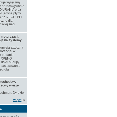
muje wyłączną
ne opracowywanie
O URANIA oraz
o jedyne płyny
rzez IVECO. PLI
iczne dla
skiej sieci
 motoryzacji,
iają na systemy
zumieją sztuczną
 potencjał w
e badanie
ie XPENG
 do AI budują
e zastosowania
ści dla
amochodowy
czowy w erze
 Lehman, Dyrektor
więcej
»
y: