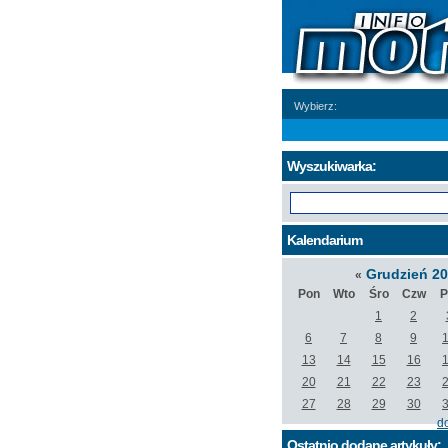
Wybierz:
Wyszukiwarka:
Kalendarium
Grudzień 2
«
Pon
Wto
Śro
Czw
P
1
2
6
7
8
9
13
14
15
16
20
21
22
23
27
28
29
30
d
Ostatnio dodane artykuły: