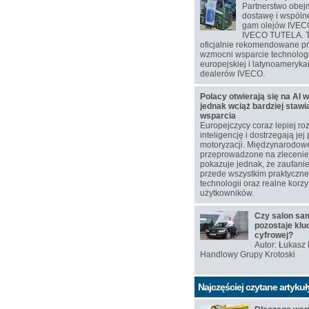
Partnerstwo obej
dostawę i wspól
gam olejów IVEC
IVECO TUTELA. T
oficjalnie rekomendowane p
wzmocni wsparcie technolog
europejskiej i latynoamerykań
dealerów IVECO.
Polacy otwierają się na AI w
jednak wciąż bardziej staw
wsparcia
Europejczycy coraz lepiej ro
inteligencję i dostrzegają jej
motoryzacji. Międzynarodow
przeprowadzone na zlecen
pokazuje jednak, że zaufanie
przede wszystkim praktyczn
technologii oraz realne korzy
użytkowników.
Czy salon s
pozostaje klu
cyfrowej?
Autor: Łukasz
Handlowy Grupy Krotoski
Najczęściej czytane artykuł