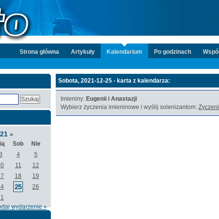
Strona główna
Artykuły
Kalendarium
Po godzinach
Wspó
Sobota, 2021-12-25 - karta z kalendarza:
Imieniny:
Eugenii i Anastazji
Wybierz życzenia imieninowe i wyślij solenizantom:
Życzeni
021
»
ią
Sob
Nie
3
4
5
10
11
12
17
18
19
25
24
26
31
odaj wydarzenie »