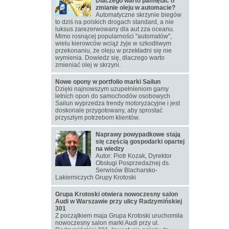
Dlaczego warto pamiętać o
zmianie oleju w automacie?
Automatyczne skrzynie biegów
to dziś na polskich drogach standard, a nie
luksus zarezerwowany dla aut zza oceanu.
Mimo rosnącej popularności "automatów",
wielu kierowców wciąż żyje w szkodliwym
przekonaniu, że oleju w przekładni się nie
wymienia. Dowiedz się, dlaczego warto
zmieniać olej w skrzyni.
Nowe opony w portfolio marki Sailun
Dzięki najnowszym uzupełnieniom gamy
letnich opon do samochodów osobowych
Sailun wyprzedza trendy motoryzacyjne i jest
doskonale przygotowany, aby sprostać
przyszłym potrzebom klientów.
Naprawy powypadkowe stają
się częścią gospodarki opartej
na wiedzy
Autor: Piotr Kozak, Dyrektor
Obsługi Posprzedażnej ds.
Serwisów Blacharsko-
Lakierniczych Grupy Krotoski
Grupa Krotoski otwiera nowoczesny salon
Audi w Warszawie przy ulicy Radzymińskiej
301
Z początkiem maja Grupa Krotoski uruchomiła
nowoczesny salon marki Audi przy ul.