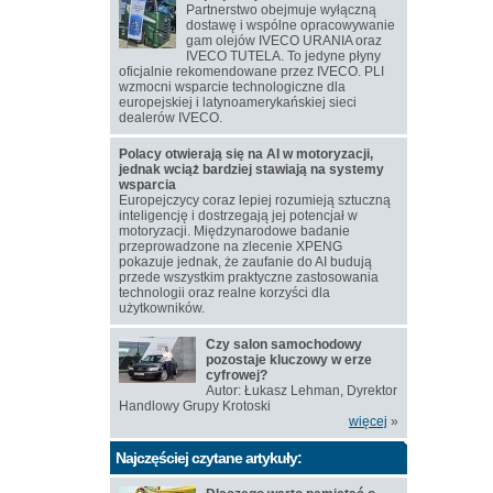
Partnerstwo obejmuje wyłączną
dostawę i wspólne opracowywanie
gam olejów IVECO URANIA oraz
IVECO TUTELA. To jedyne płyny
oficjalnie rekomendowane przez IVECO. PLI
wzmocni wsparcie technologiczne dla
europejskiej i latynoamerykańskiej sieci
dealerów IVECO.
Polacy otwierają się na AI w motoryzacji,
jednak wciąż bardziej stawiają na systemy
wsparcia
Europejczycy coraz lepiej rozumieją sztuczną
inteligencję i dostrzegają jej potencjał w
motoryzacji. Międzynarodowe badanie
przeprowadzone na zlecenie XPENG
pokazuje jednak, że zaufanie do AI budują
przede wszystkim praktyczne zastosowania
technologii oraz realne korzyści dla
użytkowników.
Czy salon samochodowy
pozostaje kluczowy w erze
cyfrowej?
Autor: Łukasz Lehman, Dyrektor
Handlowy Grupy Krotoski
więcej
»
Najczęściej czytane artykuły: