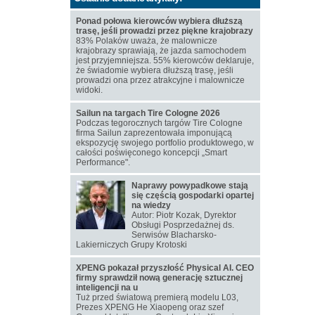
Ponad połowa kierowców wybiera dłuższą
trasę, jeśli prowadzi przez piękne krajobrazy
83% Polaków uważa, że malownicze
krajobrazy sprawiają, że jazda samochodem
jest przyjemniejsza. 55% kierowców deklaruje,
że świadomie wybiera dłuższą trasę, jeśli
prowadzi ona przez atrakcyjne i malownicze
widoki.
Sailun na targach Tire Cologne 2026
Podczas tegorocznych targów Tire Cologne
firma Sailun zaprezentowała imponującą
ekspozycję swojego portfolio produktowego, w
całości poświęconego koncepcji „Smart
Performance".
Naprawy powypadkowe stają
się częścią gospodarki opartej
na wiedzy
Autor: Piotr Kozak, Dyrektor
Obsługi Posprzedażnej ds.
Serwisów Blacharsko-
Lakierniczych Grupy Krotoski
XPENG pokazał przyszłość Physical AI. CEO
firmy sprawdził nową generację sztucznej
inteligencji na u
Tuż przed światową premierą modelu L03,
Prezes XPENG He Xiaopeng oraz szef