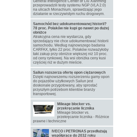
General Intelligence Center dr Liu Xianming
przeprowadzili testy systemu NGP (VLA 2.0)
na ulicach Monachium, sprawdzając jego
działanie w rzeczywistym ruchu drogowym.
Samochód bez udokumentowanej historii?
78 proc. Polaków nie kupi go nawet po dużej
obniżce
Atrakcyjna cena nie wystarcza, gdy
sprzedający nie chce udokumentować historii
samochodu. Według najnowszego badania
CARFAX, tylko 22 proc. Polaków rozważyłoby
taki zakup przy obniżce większej niż 10 proc.
od ceny rynkowej. Na wsi obniżka ceny kusi
częściej niż w dużym mieście.
Sailun rozszerza ofertę opon ciężarowych
Dzięki najnowszemu rozszerzeniu gamy opon
do pojazdów użytkowych Sailun jest
doskonale przygotowany, aby sprostać
przyszłym potrzebom klientów branży
transportowej.
Mileage blocker vs.
przekręcanie licznika
Mileage blocker vs.
przekręcanie licznika - Różnice
prawne i techniczne
IVECO i PETRONAS przedłużają
współpracę do 2032 roku