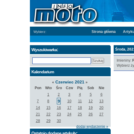
Strona główna
Artyku
Wybierz:
Wyszukiwarka:
Środa, 2021
Imieniny:
P
Wybierz ży
Kalendarium
Czerwiec 2021
«
»
Pon
Wto
Śro
Czw
Pią
Sob
Nie
1
2
3
4
5
6
9
7
8
10
11
12
13
14
15
16
17
18
19
20
21
22
23
24
25
26
27
28
29
30
dodaj wydarzenie »
Ostatnio dodane artykuły: