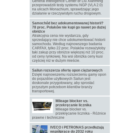
General Intelligence Center dr Liu Xianming
przeprowadzili testy systemu NGP (VLA 2.0)
na ulicach Monachium, sprawdzając jego
działanie w rzeczywistym ruchu drogowym.
Samochód bez udokumentowanej historii?
78 proc. Polaków nie kupi go nawet po dużej
obniżce
Atrakcyjna cena nie wystarcza, gdy
sprzedający nie chce udokumentować historii
samochodu. Według najnowszego badania
CARFAX, tylko 22 proc. Polaków rozważyłoby
taki zakup przy obniżce większej niż 10 proc.
od ceny rynkowej. Na wsi obniżka ceny kusi
częściej niż w dużym mieście.
Sailun rozszerza ofertę opon ciężarowych
Dzięki najnowszemu rozszerzeniu gamy opon
do pojazdów użytkowych Sailun jest
doskonale przygotowany, aby sprostać
przyszłym potrzebom klientów branży
transportowej.
Mileage blocker vs.
przekręcanie licznika
Mileage blocker vs.
przekręcanie licznika - Różnice
prawne i techniczne
IVECO i PETRONAS przedłużają
współpracę do 2032 roku