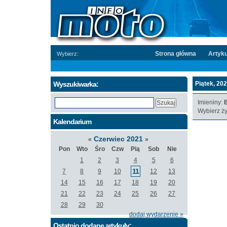
Strona główna
Artyku
Wybierz:
Wyszukiwarka:
Piątek, 202
Imieniny:
B
Wybierz ży
Kalendarium
Czerwiec 2021
«
»
Pon
Wto
Śro
Czw
Pią
Sob
Nie
1
2
3
4
5
6
11
7
8
9
10
12
13
14
15
16
17
18
19
20
21
22
23
24
25
26
27
28
29
30
dodaj wydarzenie »
Ostatnio dodane artykuły: