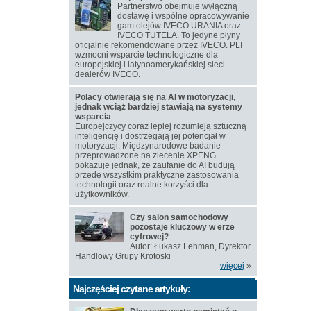
Partnerstwo obejmuje wyłączną
dostawę i wspólne opracowywanie
gam olejów IVECO URANIA oraz
IVECO TUTELA. To jedyne płyny
oficjalnie rekomendowane przez IVECO. PLI
wzmocni wsparcie technologiczne dla
europejskiej i latynoamerykańskiej sieci
dealerów IVECO.
Polacy otwierają się na AI w motoryzacji,
jednak wciąż bardziej stawiają na systemy
wsparcia
Europejczycy coraz lepiej rozumieją sztuczną
inteligencję i dostrzegają jej potencjał w
motoryzacji. Międzynarodowe badanie
przeprowadzone na zlecenie XPENG
pokazuje jednak, że zaufanie do AI budują
przede wszystkim praktyczne zastosowania
technologii oraz realne korzyści dla
użytkowników.
Czy salon samochodowy
pozostaje kluczowy w erze
cyfrowej?
Autor: Łukasz Lehman, Dyrektor
Handlowy Grupy Krotoski
więcej
»
Najczęściej czytane artykuły: