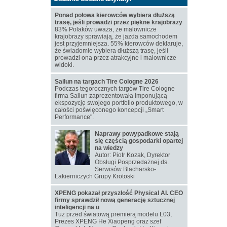
Ponad połowa kierowców wybiera dłuższą
trasę, jeśli prowadzi przez piękne krajobrazy
83% Polaków uważa, że malownicze
krajobrazy sprawiają, że jazda samochodem
jest przyjemniejsza. 55% kierowców deklaruje,
że świadomie wybiera dłuższą trasę, jeśli
prowadzi ona przez atrakcyjne i malownicze
widoki.
Sailun na targach Tire Cologne 2026
Podczas tegorocznych targów Tire Cologne
firma Sailun zaprezentowała imponującą
ekspozycję swojego portfolio produktowego, w
całości poświęconego koncepcji „Smart
Performance".
Naprawy powypadkowe stają
się częścią gospodarki opartej
na wiedzy
Autor: Piotr Kozak, Dyrektor
Obsługi Posprzedażnej ds.
Serwisów Blacharsko-
Lakierniczych Grupy Krotoski
XPENG pokazał przyszłość Physical AI. CEO
firmy sprawdził nową generację sztucznej
inteligencji na u
Tuż przed światową premierą modelu L03,
Prezes XPENG He Xiaopeng oraz szef