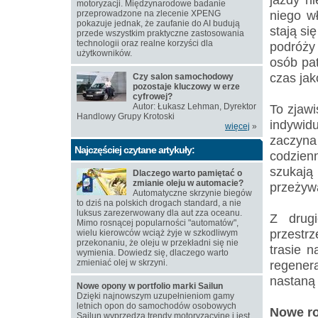
motoryzacji. Międzynarodowe badanie
niego wł
przeprowadzone na zlecenie XPENG
pokazuje jednak, że zaufanie do AI budują
stają si
przede wszystkim praktyczne zastosowania
technologii oraz realne korzyści dla
podróży 
użytkowników.
osób pat
czas jak
Czy salon samochodowy
pozostaje kluczowy w erze
cyfrowej?
Autor: Łukasz Lehman, Dyrektor
To zjawi
Handlowy Grupy Krotoski
indywid
więcej
»
zaczyna
Najczęściej czytane artykuły:
codzien
szukają
Dlaczego warto pamiętać o
zmianie oleju w automacie?
przeżyw
Automatyczne skrzynie biegów
to dziś na polskich drogach standard, a nie
luksus zarezerwowany dla aut zza oceanu.
Z drugi
Mimo rosnącej popularności "automatów",
przestr
wielu kierowców wciąż żyje w szkodliwym
przekonaniu, że oleju w przekładni się nie
trasie 
wymienia. Dowiedz się, dlaczego warto
zmieniać olej w skrzyni.
regener
nastaną 
Nowe opony w portfolio marki Sailun
Dzięki najnowszym uzupełnieniom gamy
letnich opon do samochodów osobowych
Nowe ro
Sailun wyprzedza trendy motoryzacyjne i jest