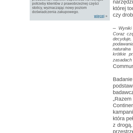
narzędzi
potrzeby klientów z prawobrzeżnej części
której t
stolicy, wyznaczając nowy poziom
doświadczenia zakupowego.
czy drob
więcej
»
–
Wyniki
Coraz czę
decyduje, 
podawania
naturalna
krótkie p
zasad
Communi
Badanie
podsta
badawc
„Razem 
Contine
kampani
która pe
z drogą,
przestrze