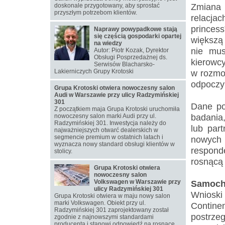
Zmiana 
doskonale przygotowany, aby sprostać
przyszłym potrzebom klientów.
relacj
princes
Naprawy powypadkowe stają
się częścią gospodarki opartej
większą 
na wiedzy
nie mus
Autor: Piotr Kozak, Dyrektor
Obsługi Posprzedażnej ds.
kierowc
Serwisów Blacharsko-
Lakierniczych Grupy Krotoski
w rozmo
odpoczy
Grupa Krotoski otwiera nowoczesny salon
Audi w Warszawie przy ulicy Radzymińskiej
301
Dane po
Z początkiem maja Grupa Krotoski uruchomiła
badania
nowoczesny salon marki Audi przy ul.
Radzymińskiej 301. Inwestycja należy do
lub part
najważniejszych otwarć dealerskich w
segmencie premium w ostatnich latach i
nowych
wyznacza nowy standard obsługi klientów w
respond
stolicy.
rosnącą 
Grupa Krotoski otwiera
nowoczesny salon
Volkswagen w Warszawie przy
Samochó
ulicy Radzymińskiej 301
Wnioski
Grupa Krotoski otwiera w maju nowy salon
marki Volkswagen. Obiekt przy ul.
Contine
Radzymińskiej 301 zaprojektowany został
postrze
zgodnie z najnowszymi standardami
producenta i stanowi odpowiedź na rosnące