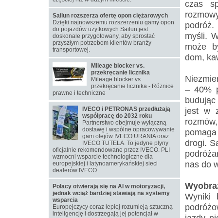
czas s
rozmowy:
Sailun rozszerza ofertę opon ciężarowych
Dzięki najnowszemu rozszerzeniu gamy opon
podróż.
do pojazdów użytkowych Sailun jest
myśli. 
doskonale przygotowany, aby sprostać
przyszłym potrzebom klientów branży
może by
transportowej.
dom, kaw
Mileage blocker vs.
przekręcanie licznika
Niezmien
Mileage blocker vs.
przekręcanie licznika - Różnice
– 40% p
prawne i techniczne
budując
IVECO i PETRONAS przedłużają
jest w 
współpracę do 2032 roku
rozmów,
Partnerstwo obejmuje wyłączną
dostawę i wspólne opracowywanie
pomaga
gam olejów IVECO URANIA oraz
drogi. S
IVECO TUTELA. To jedyne płyny
oficjalnie rekomendowane przez IVECO. PLI
podróża
wzmocni wsparcie technologiczne dla
nas do 
europejskiej i latynoamerykańskiej sieci
dealerów IVECO.
Wyobraź
Polacy otwierają się na AI w motoryzacji,
jednak wciąż bardziej stawiają na systemy
Wyniki 
wsparcia
podróżo
Europejczycy coraz lepiej rozumieją sztuczną
inteligencję i dostrzegają jej potencjał w
jazdy ni