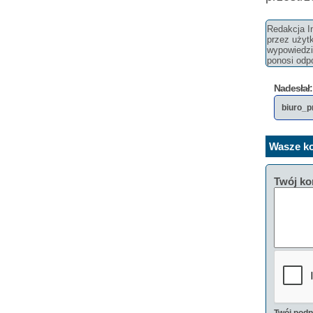
Redakcja In
przez użyt
wypowiedzi 
ponosi odpo
Nadesłał:
biuro_
Wasze ko
Twój ko