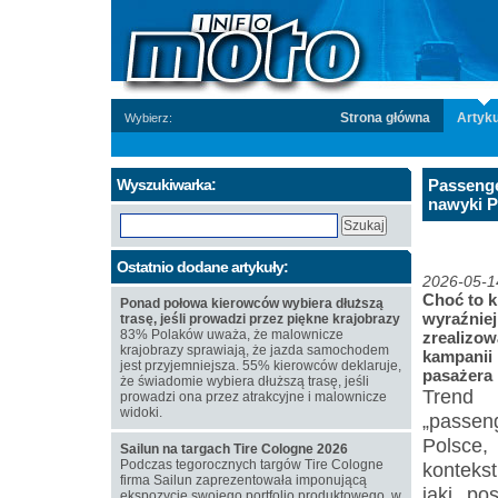
Strona główna
Artyku
Wybierz:
Wyszukiwarka:
Passenge
nawyki P
Ostatnio dodane artykuły:
2026-05-1
Choć to 
Ponad połowa kierowców wybiera dłuższą
wyraźniej
trasę, jeśli prowadzi przez piękne krajobrazy
83% Polaków uważa, że malownicze
zrealizow
krajobrazy sprawiają, że jazda samochodem
kampanii 
jest przyjemniejsza. 55% kierowców deklaruje,
pasażera 
że świadomie wybiera dłuższą trasę, jeśli
Trend 
prowadzi ona przez atrakcyjne i malownicze
widoki.
„passen
Polsce,
Sailun na targach Tire Cologne 2026
Podczas tegorocznych targów Tire Cologne
konteks
firma Sailun zaprezentowała imponującą
jaki p
ekspozycję swojego portfolio produktowego, w