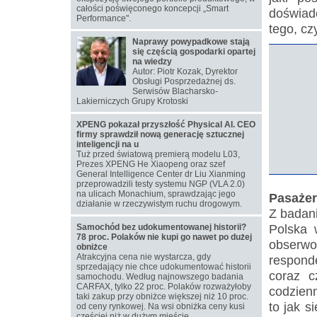
całości poświęconego koncepcji „Smart
doświad
Performance".
tego, cz
Naprawy powypadkowe stają
się częścią gospodarki opartej
na wiedzy
Autor: Piotr Kozak, Dyrektor
Obsługi Posprzedażnej ds.
Serwisów Blacharsko-
Lakierniczych Grupy Krotoski
XPENG pokazał przyszłość Physical AI. CEO
firmy sprawdził nową generację sztucznej
inteligencji na u
Tuż przed światową premierą modelu L03,
Prezes XPENG He Xiaopeng oraz szef
General Intelligence Center dr Liu Xianming
przeprowadzili testy systemu NGP (VLA 2.0)
na ulicach Monachium, sprawdzając jego
Pasaże
działanie w rzeczywistym ruchu drogowym.
Z badan
Polska 
Samochód bez udokumentowanej historii?
78 proc. Polaków nie kupi go nawet po dużej
obserw
obniżce
Atrakcyjna cena nie wystarcza, gdy
respond
sprzedający nie chce udokumentować historii
coraz c
samochodu. Według najnowszego badania
CARFAX, tylko 22 proc. Polaków rozważyłoby
codzienn
taki zakup przy obniżce większej niż 10 proc.
to jak s
od ceny rynkowej. Na wsi obniżka ceny kusi
częściej niż w dużym mieście.