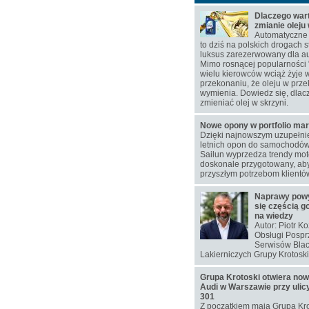
Dlaczego war
zmianie oleju
Automatyczne 
to dziś na polskich drogach s
luksus zarezerwowany dla au
Mimo rosnącej popularności 
wielu kierowców wciąż żyje 
przekonaniu, że oleju w przek
wymienia. Dowiedz się, dlac
zmieniać olej w skrzyni.
Nowe opony w portfolio mar
Dzięki najnowszym uzupełn
letnich opon do samochodó
Sailun wyprzedza trendy moto
doskonale przygotowany, aby
przyszłym potrzebom klientó
Naprawy pow
się częścią g
na wiedzy
Autor: Piotr K
Obsługi Pospr
Serwisów Blac
Lakierniczych Grupy Krotoski
Grupa Krotoski otwiera no
Audi w Warszawie przy ulic
301
Z początkiem maja Grupa Kro