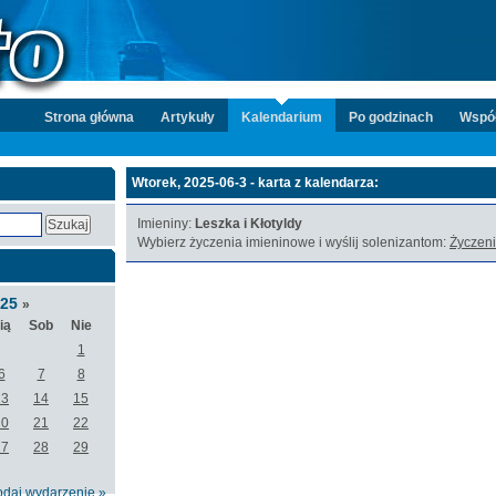
Strona główna
Artykuły
Kalendarium
Po godzinach
Wspó
Wtorek, 2025-06-3 - karta z kalendarza:
Imieniny:
Leszka i Kłotyldy
Wybierz życzenia imieninowe i wyślij solenizantom:
Życzeni
025
»
ią
Sob
Nie
1
6
7
8
13
14
15
20
21
22
27
28
29
odaj wydarzenie »