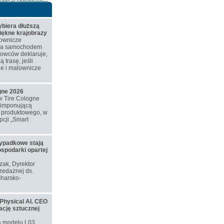
biera dłuższą
piękne krajobrazy
ownicze
azda samochodem
rowców deklaruje,
 trasę, jeśli
ne i malownicze
ogne 2026
w Tire Cologne
 imponującą
o produktowego, w
cji „Smart
ypadkowe stają
ospodarki opartej
ozak, Dyrektor
zedażnej ds.
harsko-
Physical AI. CEO
ację sztucznej
ą modelu L03,