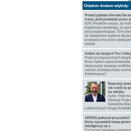
Ostatnio dodane artykuły:
Ponad połowa kierowców wy
trasę, jeśli prowadzi przez 
83% Polaków uważa, że mal
krajobrazy sprawiają, że j
jest przyjemniejsza. 55% kie
że świadomie wybiera dłuższą
prowadzi ona przez atrakcyj
widoki.
Sailun na targach Tire Col
Podczas tegorocznych targó
firma Sailun zaprezentowała
ekspozycję swojego portfoli
całości poświęconego koncep
Performance".
Naprawy pow
się częścią g
na wiedzy
Autor: Piotr K
Obsługi Pospr
Serwisów Blac
Lakierniczych Grupy Krotoski
XPENG pokazał przyszłość 
firmy sprawdził nową gener
inteligencji na u
Tuż przed światową premier