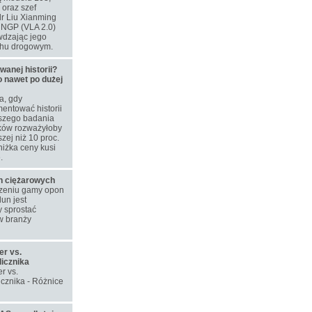
oraz szef
dr Liu Xianming
u NGP (VLA 2.0)
wdzając jego
chu drogowym.
nej historii?
o nawet po dużej
a, gdy
entować historii
szego badania
aków rozważyłoby
zej niż 10 proc.
niżka ceny kusi
.
on ciężarowych
rzeniu gamy opon
un jest
 sprostać
w branży
er vs.
licznika
r vs.
icznika - Różnice