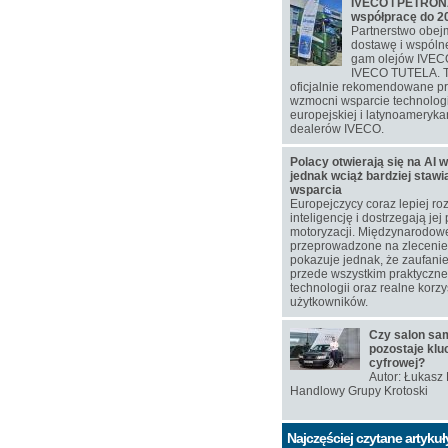
IVECO i PETRONA
współpracę do 2
Partnerstwo obej
dostawę i wspól
gam olejów IVEC
IVECO TUTELA. T
oficjalnie rekomendowane p
wzmocni wsparcie technolog
europejskiej i latynoamerykań
dealerów IVECO.
Polacy otwierają się na AI w
jednak wciąż bardziej staw
wsparcia
Europejczycy coraz lepiej ro
inteligencję i dostrzegają jej
motoryzacji. Międzynarodow
przeprowadzone na zlecen
pokazuje jednak, że zaufanie
przede wszystkim praktyczn
technologii oraz realne korzy
użytkowników.
Czy salon s
pozostaje klu
cyfrowej?
Autor: Łukasz
Handlowy Grupy Krotoski
Najczęściej czytane artykuł