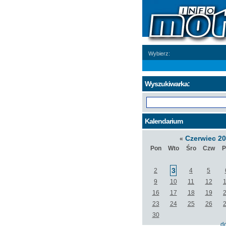
Wybierz:
Wyszukiwarka:
Kalendarium
Czerwiec 2
«
Pon
Wto
Śro
Czw
P
3
2
4
5
9
10
11
12
16
17
18
19
23
24
25
26
30
d