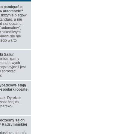
to pamiętać o
 w automacie?
skrzynie biegów
tandard, a nie
t zza oceanu.
"automatów",
w szkodliwym
ładni się nie
zego warto
ki Sailun
ieniom gamy
w osobowych
ryzacyjne i jest
 sprostać
w.
ypadkowe stają
ospodarki opartej
ozak, Dyrektor
zedażnej ds.
harsko-
woczesny salon
y Radzymińskiej
toski uruchomiła