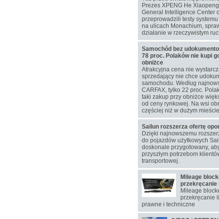
Prezes XPENG He Xiaopeng 
General Intelligence Center 
przeprowadzili testy system
na ulicach Monachium, spra
działanie w rzeczywistym ru
Samochód bez udokumentowa
78 proc. Polaków nie kupi g
obniżce
Atrakcyjna cena nie wystarcz
sprzedający nie chce udokum
samochodu. Według najnow
CARFAX, tylko 22 proc. Pol
taki zakup przy obniżce więks
od ceny rynkowej. Na wsi ob
częściej niż w dużym mieście
Sailun rozszerza ofertę op
Dzięki najnowszemu rozsze
do pojazdów użytkowych Sail
doskonale przygotowany, aby
przyszłym potrzebom klientó
transportowej.
Mileage block
przekręcanie 
Mileage blocke
przekręcanie l
prawne i techniczne