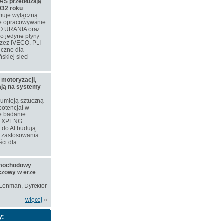
S przedłużają
032 roku
muje wyłączną
ne opracowywanie
O URANIA oraz
o jedyne płyny
rzez IVECO. PLI
iczne dla
skiej sieci
 motoryzacji,
iają na systemy
zumieją sztuczną
 potencjał w
e badanie
ie XPENG
 do AI budują
e zastosowania
ści dla
amochodowy
czowy w erze
 Lehman, Dyrektor
więcej
»
y: