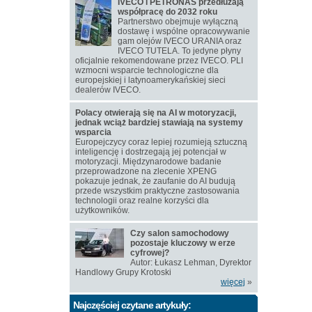
IVECO i PETRONAS przedłużają
współpracę do 2032 roku
Partnerstwo obejmuje wyłączną
dostawę i wspólne opracowywanie
gam olejów IVECO URANIA oraz
IVECO TUTELA. To jedyne płyny
oficjalnie rekomendowane przez IVECO. PLI
wzmocni wsparcie technologiczne dla
europejskiej i latynoamerykańskiej sieci
dealerów IVECO.
Polacy otwierają się na AI w motoryzacji,
jednak wciąż bardziej stawiają na systemy
wsparcia
Europejczycy coraz lepiej rozumieją sztuczną
inteligencję i dostrzegają jej potencjał w
motoryzacji. Międzynarodowe badanie
przeprowadzone na zlecenie XPENG
pokazuje jednak, że zaufanie do AI budują
przede wszystkim praktyczne zastosowania
technologii oraz realne korzyści dla
użytkowników.
Czy salon samochodowy
pozostaje kluczowy w erze
cyfrowej?
Autor: Łukasz Lehman, Dyrektor
Handlowy Grupy Krotoski
więcej
»
Najczęściej czytane artykuły: