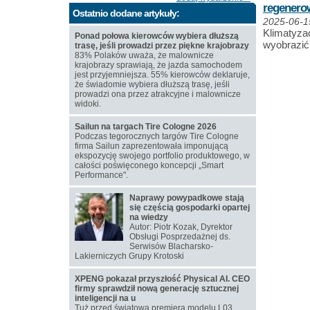
regenero
Ostatnio dodane artykuły:
2025-06-1
Klimatyzac
Ponad połowa kierowców wybiera dłuższą
wyobrazić
trasę, jeśli prowadzi przez piękne krajobrazy
83% Polaków uważa, że malownicze
krajobrazy sprawiają, że jazda samochodem
jest przyjemniejsza. 55% kierowców deklaruje,
że świadomie wybiera dłuższą trasę, jeśli
prowadzi ona przez atrakcyjne i malownicze
widoki.
Sailun na targach Tire Cologne 2026
Podczas tegorocznych targów Tire Cologne
firma Sailun zaprezentowała imponującą
ekspozycję swojego portfolio produktowego, w
całości poświęconego koncepcji „Smart
Performance".
Naprawy powypadkowe stają
się częścią gospodarki opartej
na wiedzy
Autor: Piotr Kozak, Dyrektor
Obsługi Posprzedażnej ds.
Serwisów Blacharsko-
Lakierniczych Grupy Krotoski
XPENG pokazał przyszłość Physical AI. CEO
firmy sprawdził nową generację sztucznej
inteligencji na u
Tuż przed światową premierą modelu L03,