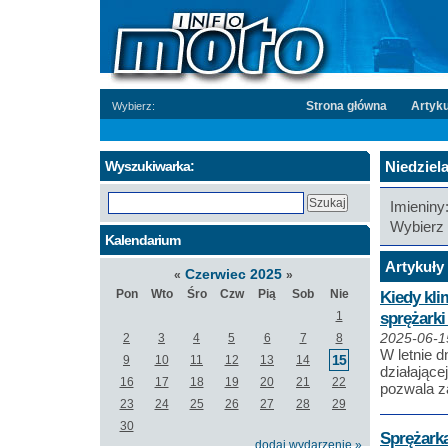
Strona główna
Artyku
Wybierz:
Wyszukiwarka:
Niedziela
Imieniny
Wybierz 
Kalendarium
Artykuły 
Czerwiec 2025
«
»
Pon
Wto
Śro
Czw
Pią
Sob
Nie
Kiedy kli
sprężark
1
2
3
4
5
6
7
8
2025-06-1
W letnie 
15
9
10
11
12
13
14
działające
16
17
18
19
20
21
22
pozwala z
23
24
25
26
27
28
29
30
Sprężarka
dodaj wydarzenie »