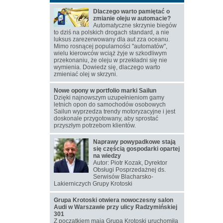
Dlaczego warto pamiętać o
zmianie oleju w automacie?
Automatyczne skrzynie biegów
to dziś na polskich drogach standard, a nie
luksus zarezerwowany dla aut zza oceanu.
Mimo rosnącej popularności "automatów",
wielu kierowców wciąż żyje w szkodliwym
przekonaniu, że oleju w przekładni się nie
wymienia. Dowiedz się, dlaczego warto
zmieniać olej w skrzyni.
Nowe opony w portfolio marki Sailun
Dzięki najnowszym uzupełnieniom gamy
letnich opon do samochodów osobowych
Sailun wyprzedza trendy motoryzacyjne i jest
doskonale przygotowany, aby sprostać
przyszłym potrzebom klientów.
Naprawy powypadkowe stają
się częścią gospodarki opartej
na wiedzy
Autor: Piotr Kozak, Dyrektor
Obsługi Posprzedażnej ds.
Serwisów Blacharsko-
Lakierniczych Grupy Krotoski
Grupa Krotoski otwiera nowoczesny salon
Audi w Warszawie przy ulicy Radzymińskiej
301
Z początkiem maja Grupa Krotoski uruchomiła