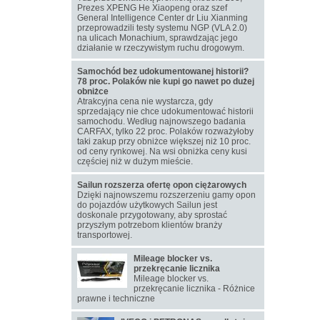
Prezes XPENG He Xiaopeng oraz szef
General Intelligence Center dr Liu Xianming
przeprowadzili testy systemu NGP (VLA 2.0)
na ulicach Monachium, sprawdzając jego
działanie w rzeczywistym ruchu drogowym.
Samochód bez udokumentowanej historii?
78 proc. Polaków nie kupi go nawet po dużej
obniżce
Atrakcyjna cena nie wystarcza, gdy
sprzedający nie chce udokumentować historii
samochodu. Według najnowszego badania
CARFAX, tylko 22 proc. Polaków rozważyłoby
taki zakup przy obniżce większej niż 10 proc.
od ceny rynkowej. Na wsi obniżka ceny kusi
częściej niż w dużym mieście.
Sailun rozszerza ofertę opon ciężarowych
Dzięki najnowszemu rozszerzeniu gamy opon
do pojazdów użytkowych Sailun jest
doskonale przygotowany, aby sprostać
przyszłym potrzebom klientów branży
transportowej.
Mileage blocker vs.
przekręcanie licznika
Mileage blocker vs.
przekręcanie licznika - Różnice
prawne i techniczne