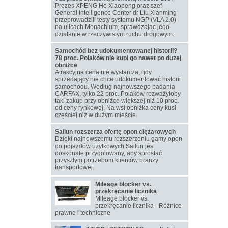
Prezes XPENG He Xiaopeng oraz szef
General Intelligence Center dr Liu Xianming
przeprowadzili testy systemu NGP (VLA 2.0)
na ulicach Monachium, sprawdzając jego
działanie w rzeczywistym ruchu drogowym.
Samochód bez udokumentowanej historii?
78 proc. Polaków nie kupi go nawet po dużej
obniżce
Atrakcyjna cena nie wystarcza, gdy
sprzedający nie chce udokumentować historii
samochodu. Według najnowszego badania
CARFAX, tylko 22 proc. Polaków rozważyłoby
taki zakup przy obniżce większej niż 10 proc.
od ceny rynkowej. Na wsi obniżka ceny kusi
częściej niż w dużym mieście.
Sailun rozszerza ofertę opon ciężarowych
Dzięki najnowszemu rozszerzeniu gamy opon
do pojazdów użytkowych Sailun jest
doskonale przygotowany, aby sprostać
przyszłym potrzebom klientów branży
transportowej.
Mileage blocker vs.
przekręcanie licznika
Mileage blocker vs.
przekręcanie licznika - Różnice
prawne i techniczne