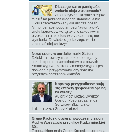
Dlaczego warto pamiętać o
zmianie oleju w automacie?
Automatyczne skrzynie biegów
to dziś na polskich drogach standard, a nie
luksus zarezerwowany dla aut zza oceanu.
Mimo rosnącej popularności "automatów",
wielu kierowców wciąż żyje w szkodliwym
przekonaniu, że oleju w przekładni się nie
wymienia. Dowiedz się, dlaczego warto
zmieniać olej w skrzyni.
Nowe opony w portfolio marki Sailun
Dzięki najnowszym uzupełnieniom gamy
letnich opon do samochodów osobowych
Sailun wyprzedza trendy motoryzacyjne i jest
doskonale przygotowany, aby sprostać
przyszłym potrzebom klientów.
Naprawy powypadkowe stają
się częścią gospodarki opartej
na wiedzy
Autor: Piotr Kozak, Dyrektor
Obsługi Posprzedażnej ds.
Serwisów Blacharsko-
Lakierniczych Grupy Krotoski
Grupa Krotoski otwiera nowoczesny salon
Audi w Warszawie przy ulicy Radzymińskiej
301
Z początkiem maja Grupa Krotoski uruchomiła