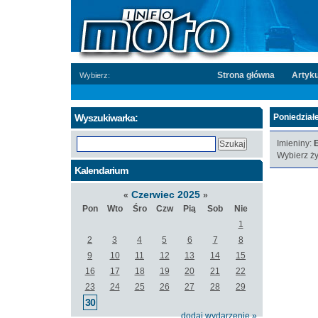
Strona główna
Artyku
Wybierz:
Wyszukiwarka:
Poniedziałe
Imieniny:
E
Wybierz ży
Kalendarium
Czerwiec 2025
«
»
Pon
Wto
Śro
Czw
Pią
Sob
Nie
1
2
3
4
5
6
7
8
9
10
11
12
13
14
15
16
17
18
19
20
21
22
23
24
25
26
27
28
29
30
dodaj wydarzenie »