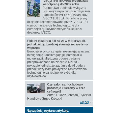
IVECO i PETRONAS przedłużają
współpracę do 2032 roku
Partnerstwo obejmuje wyłączną
dostawę i wspólne opracowywanie
gam olejów IVECO URANIA oraz
IVECO TUTELA. To jedyne płyny
oficjalnie rekomendowane przez IVECO. PLI
wzmocni wsparcie technologiczne dla
europejskiej i latynoamerykańskiej sieci
dealerów IVECO.
Polacy otwierają się na AI w motoryzacji,
jednak wciąż bardziej stawiają na systemy
wsparcia
Europejczycy coraz lepiej rozumieją sztuczną
inteligencję i dostrzegają jej potencjał w
motoryzacji. Międzynarodowe badanie
przeprowadzone na zlecenie XPENG
pokazuje jednak, że zaufanie do AI budują
przede wszystkim praktyczne zastosowania
technologii oraz realne korzyści dla
użytkowników.
Czy salon samochodowy
pozostaje kluczowy w erze
cyfrowej?
Autor: Łukasz Lehman, Dyrektor
Handlowy Grupy Krotoski
więcej
»
Najczęściej czytane artykuły: