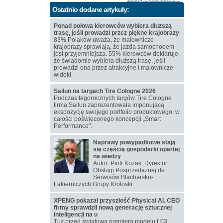
Ostatnio dodane artykuły:
Ponad połowa kierowców wybiera dłuższą
trasę, jeśli prowadzi przez piękne krajobrazy
83% Polaków uważa, że malownicze
krajobrazy sprawiają, że jazda samochodem
jest przyjemniejsza. 55% kierowców deklaruje,
że świadomie wybiera dłuższą trasę, jeśli
prowadzi ona przez atrakcyjne i malownicze
widoki.
Sailun na targach Tire Cologne 2026
Podczas tegorocznych targów Tire Cologne
firma Sailun zaprezentowała imponującą
ekspozycję swojego portfolio produktowego, w
całości poświęconego koncepcji „Smart
Performance".
Naprawy powypadkowe stają
się częścią gospodarki opartej
na wiedzy
Autor: Piotr Kozak, Dyrektor
Obsługi Posprzedażnej ds.
Serwisów Blacharsko-
Lakierniczych Grupy Krotoski
XPENG pokazał przyszłość Physical AI. CEO
firmy sprawdził nową generację sztucznej
inteligencji na u
Tuż przed światową premierą modelu L03,