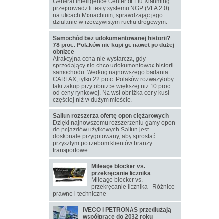
General Intelligence Center dr Liu Xianming
przeprowadzili testy systemu NGP (VLA 2.0)
na ulicach Monachium, sprawdzając jego
działanie w rzeczywistym ruchu drogowym.
Samochód bez udokumentowanej historii?
78 proc. Polaków nie kupi go nawet po dużej
obniżce
Atrakcyjna cena nie wystarcza, gdy
sprzedający nie chce udokumentować historii
samochodu. Według najnowszego badania
CARFAX, tylko 22 proc. Polaków rozważyłoby
taki zakup przy obniżce większej niż 10 proc.
od ceny rynkowej. Na wsi obniżka ceny kusi
częściej niż w dużym mieście.
Sailun rozszerza ofertę opon ciężarowych
Dzięki najnowszemu rozszerzeniu gamy opon
do pojazdów użytkowych Sailun jest
doskonale przygotowany, aby sprostać
przyszłym potrzebom klientów branży
transportowej.
Mileage blocker vs.
przekręcanie licznika
Mileage blocker vs.
przekręcanie licznika - Różnice
prawne i techniczne
IVECO i PETRONAS przedłużają
współpracę do 2032 roku