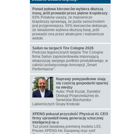
Ponad połowa kierowców wybiera dłuższą
trasę, jeśli prowadzi przez piękne krajobrazy
83% Polaków uważa, że malownicze
krajobrazy sprawiają, że jazda samochodem
jest przyjemniejsza. 55% kierowców deklaruje,
że świadomie wybiera dłuższą trasę, jeśli
prowadzi ona przez atrakcyjne i malownicze
widoki.
Sailun na targach Tire Cologne 2026
Podczas tegorocznych targów Tire Cologne
firma Sailun zaprezentowała imponującą
ekspozycję swojego portfolio produktowego, w
całości poświęconego koncepcji „Smart
Performance".
Naprawy powypadkowe stają
się częścią gospodarki opartej
na wiedzy
Autor: Piotr Kozak, Dyrektor
Obsługi Posprzedażnej ds.
Serwisów Blacharsko-
Lakierniczych Grupy Krotoski
XPENG pokazał przyszłość Physical AI. CEO
firmy sprawdził nową generację sztucznej
inteligencji na u
Tuż przed światową premierą modelu L03,
Prezes XPENG He Xiaopeng oraz szef