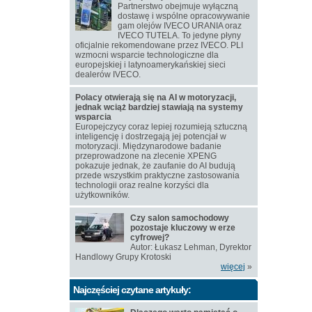
Partnerstwo obejmuje wyłączną
dostawę i wspólne opracowywanie
gam olejów IVECO URANIA oraz
IVECO TUTELA. To jedyne płyny
oficjalnie rekomendowane przez IVECO. PLI
wzmocni wsparcie technologiczne dla
europejskiej i latynoamerykańskiej sieci
dealerów IVECO.
Polacy otwierają się na AI w motoryzacji,
jednak wciąż bardziej stawiają na systemy
wsparcia
Europejczycy coraz lepiej rozumieją sztuczną
inteligencję i dostrzegają jej potencjał w
motoryzacji. Międzynarodowe badanie
przeprowadzone na zlecenie XPENG
pokazuje jednak, że zaufanie do AI budują
przede wszystkim praktyczne zastosowania
technologii oraz realne korzyści dla
użytkowników.
Czy salon samochodowy
pozostaje kluczowy w erze
cyfrowej?
Autor: Łukasz Lehman, Dyrektor
Handlowy Grupy Krotoski
więcej
»
Najczęściej czytane artykuły: