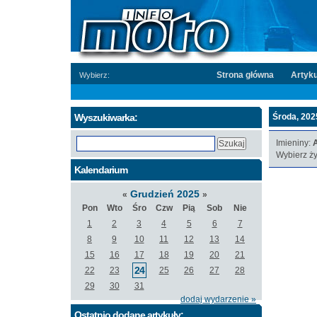
Strona główna
Artyku
Wybierz:
Wyszukiwarka:
Środa, 2025
Imieniny:
Wybierz ży
Kalendarium
Grudzień 2025
«
»
Pon
Wto
Śro
Czw
Pią
Sob
Nie
1
2
3
4
5
6
7
8
9
10
11
12
13
14
15
16
17
18
19
20
21
24
22
23
25
26
27
28
29
30
31
dodaj wydarzenie »
Ostatnio dodane artykuły: