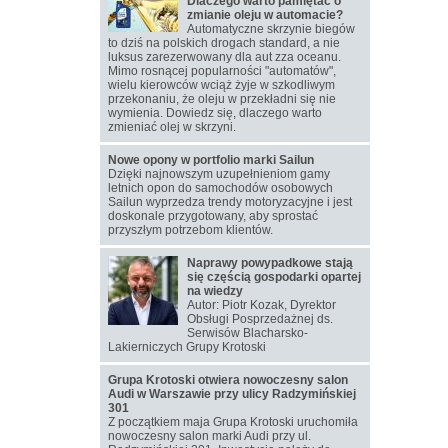
Dlaczego warto pamiętać o
zmianie oleju w automacie?
Automatyczne skrzynie biegów
to dziś na polskich drogach standard, a nie
luksus zarezerwowany dla aut zza oceanu.
Mimo rosnącej popularności "automatów",
wielu kierowców wciąż żyje w szkodliwym
przekonaniu, że oleju w przekładni się nie
wymienia. Dowiedz się, dlaczego warto
zmieniać olej w skrzyni.
Nowe opony w portfolio marki Sailun
Dzięki najnowszym uzupełnieniom gamy
letnich opon do samochodów osobowych
Sailun wyprzedza trendy motoryzacyjne i jest
doskonale przygotowany, aby sprostać
przyszłym potrzebom klientów.
Naprawy powypadkowe stają
się częścią gospodarki opartej
na wiedzy
Autor: Piotr Kozak, Dyrektor
Obsługi Posprzedażnej ds.
Serwisów Blacharsko-
Lakierniczych Grupy Krotoski
Grupa Krotoski otwiera nowoczesny salon
Audi w Warszawie przy ulicy Radzymińskiej
301
Z początkiem maja Grupa Krotoski uruchomiła
nowoczesny salon marki Audi przy ul.