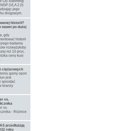
dr Liu Xianming
u NGP (VLA 2.0)
wdzając jego
chu drogowym.
nej historii?
o nawet po dużej
a, gdy
entować historii
szego badania
aków rozważyłoby
zej niż 10 proc.
niżka ceny kusi
.
on ciężarowych
rzeniu gamy opon
un jest
 sprostać
w branży
er vs.
licznika
r vs.
icznika - Różnice
S przedłużają
032 roku