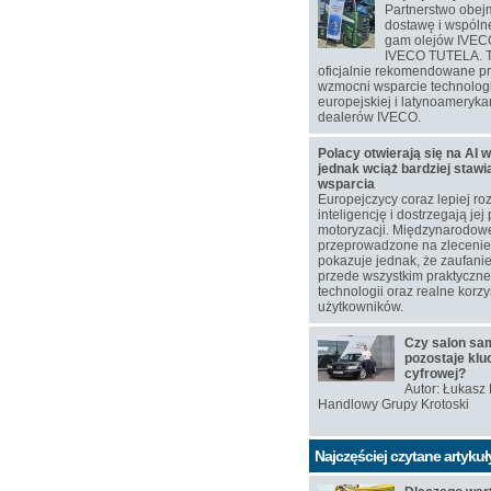
Partnerstwo obej
dostawę i wspól
gam olejów IVEC
IVECO TUTELA. T
oficjalnie rekomendowane p
wzmocni wsparcie technolog
europejskiej i latynoamerykań
dealerów IVECO.
Polacy otwierają się na AI w
jednak wciąż bardziej staw
wsparcia
Europejczycy coraz lepiej ro
inteligencję i dostrzegają jej
motoryzacji. Międzynarodow
przeprowadzone na zlecen
pokazuje jednak, że zaufanie
przede wszystkim praktyczn
technologii oraz realne korzy
użytkowników.
Czy salon s
pozostaje klu
cyfrowej?
Autor: Łukasz
Handlowy Grupy Krotoski
Najczęściej czytane artykuł