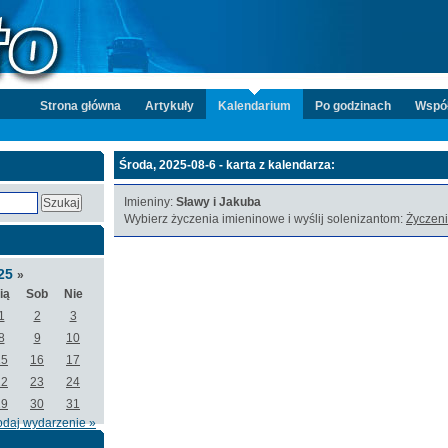
Strona główna
Artykuły
Kalendarium
Po godzinach
Wspó
Środa, 2025-08-6 - karta z kalendarza:
Imieniny:
Sławy i Jakuba
Wybierz życzenia imieninowe i wyślij solenizantom:
Życzeni
025
»
ią
Sob
Nie
1
2
3
8
9
10
15
16
17
22
23
24
29
30
31
odaj wydarzenie »