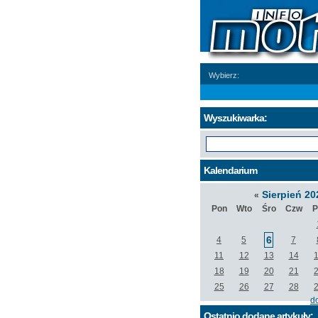
Wybierz:
Wyszukiwarka:
Kalendarium
Sierpień 2
«
Pon
Wto
Śro
Czw
P
6
4
5
7
11
12
13
14
18
19
20
21
25
26
27
28
d
Ostatnio dodane artykuły: