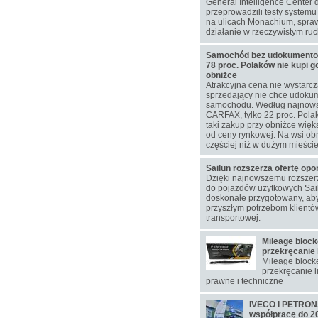
General Intelligence Center 
przeprowadzili testy system
na ulicach Monachium, spra
działanie w rzeczywistym ru
Samochód bez udokumentowa
78 proc. Polaków nie kupi g
obniżce
Atrakcyjna cena nie wystarcz
sprzedający nie chce udokum
samochodu. Według najnow
CARFAX, tylko 22 proc. Pol
taki zakup przy obniżce więks
od ceny rynkowej. Na wsi ob
częściej niż w dużym mieście
Sailun rozszerza ofertę op
Dzięki najnowszemu rozsze
do pojazdów użytkowych Sail
doskonale przygotowany, aby
przyszłym potrzebom klientó
transportowej.
Mileage block
przekręcanie 
Mileage blocke
przekręcanie l
prawne i techniczne
IVECO i PETRONA
współpracę do 2