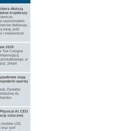
biera dłuższą
piękne krajobrazy
ownicze
azda samochodem
rowców deklaruje,
 trasę, jeśli
ne i malownicze
ogne 2026
w Tire Cologne
 imponującą
o produktowego, w
cji „Smart
ypadkowe stają
ospodarki opartej
ozak, Dyrektor
zedażnej ds.
harsko-
Physical AI. CEO
ację sztucznej
ą modelu L03,
oraz szef