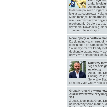
Dlaczego war
zmianie oleju
Automatyczne 
to dziś na polskich drogach s
luksus zarezerwowany dla au
Mimo rosnącej popularności 
wielu kierowców wciąż żyje 
przekonaniu, że oleju w przek
wymienia. Dowiedz się, dlac
zmieniać olej w skrzyni.
Nowe opony w portfolio mar
Dzięki najnowszym uzupełn
letnich opon do samochodó
Sailun wyprzedza trendy moto
doskonale przygotowany, aby
przyszłym potrzebom klientó
Naprawy pow
się częścią g
na wiedzy
Autor: Piotr K
Obsługi Pospr
Serwisów Blac
Lakierniczych Grupy Krotoski
Grupa Krotoski otwiera no
Audi w Warszawie przy ulic
301
Z początkiem maja Grupa Kro
nowoczesny salon marki Audi 