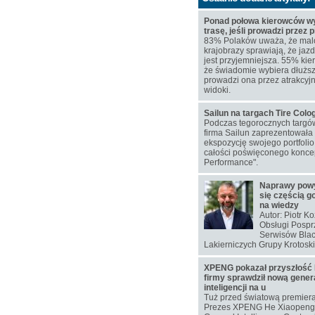
Ponad połowa kierowców wy
trasę, jeśli prowadzi przez 
83% Polaków uważa, że mal
krajobrazy sprawiają, że j
jest przyjemniejsza. 55% kie
że świadomie wybiera dłuższą
prowadzi ona przez atrakcyj
widoki.
Sailun na targach Tire Col
Podczas tegorocznych targó
firma Sailun zaprezentowała
ekspozycję swojego portfoli
całości poświęconego koncep
Performance".
Naprawy pow
się częścią g
na wiedzy
Autor: Piotr K
Obsługi Pospr
Serwisów Blac
Lakierniczych Grupy Krotoski
XPENG pokazał przyszłość 
firmy sprawdził nową gener
inteligencji na u
Tuż przed światową premier
Prezes XPENG He Xiaopeng 