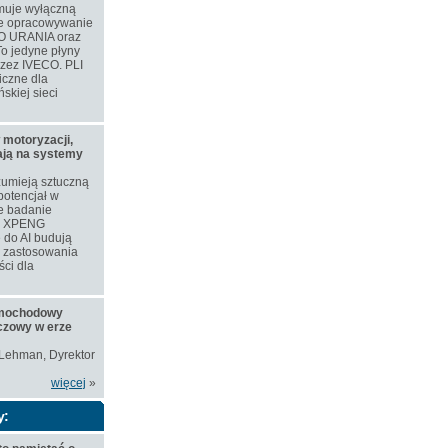
muje wyłączną
ne opracowywanie
O URANIA oraz
o jedyne płyny
rzez IVECO. PLI
iczne dla
skiej sieci
 motoryzacji,
iają na systemy
zumieją sztuczną
 potencjał w
e badanie
ie XPENG
 do AI budują
e zastosowania
ści dla
amochodowy
czowy w erze
 Lehman, Dyrektor
więcej
»
y: