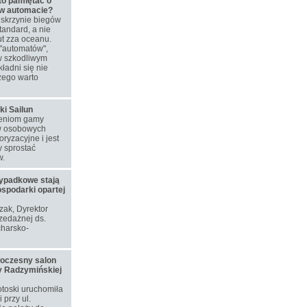
to pamiętać o
 w automacie?
skrzynie biegów
tandard, a nie
t zza oceanu.
"automatów",
w szkodliwym
ładni się nie
zego warto
ki Sailun
ieniom gamy
w osobowych
ryzacyjne i jest
 sprostać
w.
ypadkowe stają
ospodarki opartej
ozak, Dyrektor
zedażnej ds.
harsko-
woczesny salon
y Radzymińskiej
toski uruchomiła
przy ul.