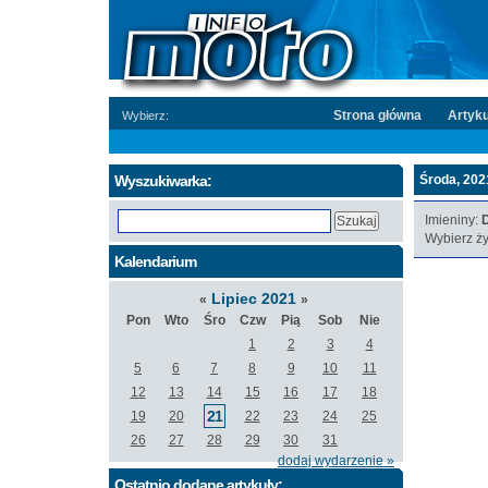
Strona główna
Artyku
Wybierz:
Wyszukiwarka:
Środa, 2021
Imieniny:
D
Wybierz ży
Kalendarium
Lipiec 2021
«
»
Pon
Wto
Śro
Czw
Pią
Sob
Nie
1
2
3
4
5
6
7
8
9
10
11
12
13
14
15
16
17
18
21
19
20
22
23
24
25
26
27
28
29
30
31
dodaj wydarzenie »
Ostatnio dodane artykuły: