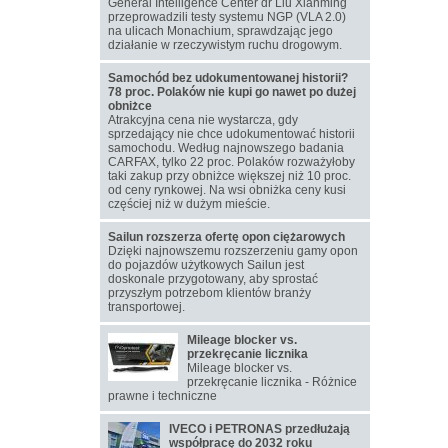
General Intelligence Center dr Liu Xianming
przeprowadzili testy systemu NGP (VLA 2.0)
na ulicach Monachium, sprawdzając jego
działanie w rzeczywistym ruchu drogowym.
Samochód bez udokumentowanej historii?
78 proc. Polaków nie kupi go nawet po dużej
obniżce
Atrakcyjna cena nie wystarcza, gdy
sprzedający nie chce udokumentować historii
samochodu. Według najnowszego badania
CARFAX, tylko 22 proc. Polaków rozważyłoby
taki zakup przy obniżce większej niż 10 proc.
od ceny rynkowej. Na wsi obniżka ceny kusi
częściej niż w dużym mieście.
Sailun rozszerza ofertę opon ciężarowych
Dzięki najnowszemu rozszerzeniu gamy opon
do pojazdów użytkowych Sailun jest
doskonale przygotowany, aby sprostać
przyszłym potrzebom klientów branży
transportowej.
Mileage blocker vs.
przekręcanie licznika
Mileage blocker vs.
przekręcanie licznika - Różnice
prawne i techniczne
IVECO i PETRONAS przedłużają
współpracę do 2032 roku