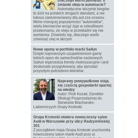
Dlaczego warto pamiętać o
zmianie oleju w automacie?
Automatyczne skrzynie biegów
to dziś na polskich drogach standard, a nie
luksus zarezerwowany dla aut zza oceanu.
Mimo rosnącej popularności "automatów",
wielu kierowców wciąż żyje w szkodliwym
przekonaniu, że oleju w przekładni się nie
wymienia. Dowiedz się, dlaczego warto
zmieniać olej w skrzyni.
Nowe opony w portfolio marki Sailun
Dzięki najnowszym uzupełnieniom gamy
letnich opon do samochodów osobowych
Sailun wyprzedza trendy motoryzacyjne i jest
doskonale przygotowany, aby sprostać
przyszłym potrzebom klientów.
Naprawy powypadkowe stają
się częścią gospodarki opartej
na wiedzy
Autor: Piotr Kozak, Dyrektor
Obsługi Posprzedażnej ds.
Serwisów Blacharsko-
Lakierniczych Grupy Krotoski
Grupa Krotoski otwiera nowoczesny salon
Audi w Warszawie przy ulicy Radzymińskiej
301
Z początkiem maja Grupa Krotoski uruchomiła
nowoczesny salon marki Audi przy ul.