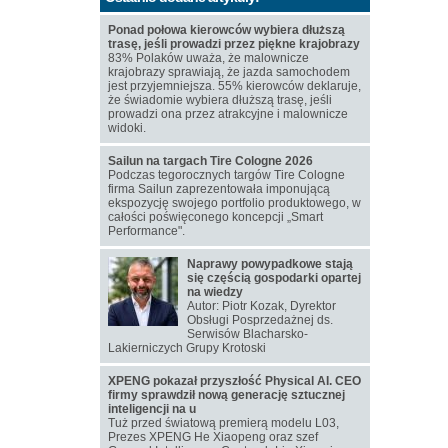
Ponad połowa kierowców wybiera dłuższą
trasę, jeśli prowadzi przez piękne krajobrazy
83% Polaków uważa, że malownicze
krajobrazy sprawiają, że jazda samochodem
jest przyjemniejsza. 55% kierowców deklaruje,
że świadomie wybiera dłuższą trasę, jeśli
prowadzi ona przez atrakcyjne i malownicze
widoki.
Sailun na targach Tire Cologne 2026
Podczas tegorocznych targów Tire Cologne
firma Sailun zaprezentowała imponującą
ekspozycję swojego portfolio produktowego, w
całości poświęconego koncepcji „Smart
Performance".
Naprawy powypadkowe stają
się częścią gospodarki opartej
na wiedzy
Autor: Piotr Kozak, Dyrektor
Obsługi Posprzedażnej ds.
Serwisów Blacharsko-
Lakierniczych Grupy Krotoski
XPENG pokazał przyszłość Physical AI. CEO
firmy sprawdził nową generację sztucznej
inteligencji na u
Tuż przed światową premierą modelu L03,
Prezes XPENG He Xiaopeng oraz szef