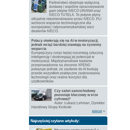
Partnerstwo obejmuje wyłączną
dostawę i wspólne opracowywanie
gam olejów IVECO URANIA oraz
IVECO TUTELA. To jedyne płyny
oficjalnie rekomendowane przez IVECO. PLI
wzmocni wsparcie technologiczne dla
europejskiej i latynoamerykańskiej sieci
dealerów IVECO.
Polacy otwierają się na AI w motoryzacji,
jednak wciąż bardziej stawiają na systemy
wsparcia
Europejczycy coraz lepiej rozumieją sztuczną
inteligencję i dostrzegają jej potencjał w
motoryzacji. Międzynarodowe badanie
przeprowadzone na zlecenie XPENG
pokazuje jednak, że zaufanie do AI budują
przede wszystkim praktyczne zastosowania
technologii oraz realne korzyści dla
użytkowników.
Czy salon samochodowy
pozostaje kluczowy w erze
cyfrowej?
Autor: Łukasz Lehman, Dyrektor
Handlowy Grupy Krotoski
więcej
»
Najczęściej czytane artykuły: