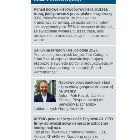
Ponad połowa kierowców wybiera dłuższą
trasę, jeśli prowadzi przez piękne krajobrazy
83% Polaków uważa, że malownicze
krajobrazy sprawiają, że jazda samochodem
jest przyjemniejsza. 55% kierowców deklaruje,
że świadomie wybiera dłuższą trasę, jeśli
prowadzi ona przez atrakcyjne i malownicze
widoki.
Sailun na targach Tire Cologne 2026
Podczas tegorocznych targów Tire Cologne
firma Sailun zaprezentowała imponującą
ekspozycję swojego portfolio produktowego, w
całości poświęconego koncepcji „Smart
Performance".
Naprawy powypadkowe stają
się częścią gospodarki opartej
na wiedzy
Autor: Piotr Kozak, Dyrektor
Obsługi Posprzedażnej ds.
Serwisów Blacharsko-
Lakierniczych Grupy Krotoski
XPENG pokazał przyszłość Physical AI. CEO
firmy sprawdził nową generację sztucznej
inteligencji na u
Tuż przed światową premierą modelu L03,
Prezes XPENG He Xiaopeng oraz szef