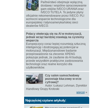
Partnerstwo obejmuje wyłączną
dostawę i wspólne opracowywanie
gam olejów IVECO URANIA oraz
IVECO TUTELA. To jedyne płyny
oficjalnie rekomendowane przez IVECO. PLI
wzmocni wsparcie technologiczne dla
europejskiej i latynoamerykańskiej sieci
dealerów IVECO.
Polacy otwierają się na AI w motoryzacji,
jednak wciąż bardziej stawiają na systemy
wsparcia
Europejczycy coraz lepiej rozumieją sztuczną
inteligencję i dostrzegają jej potencjał w
motoryzacji. Międzynarodowe badanie
przeprowadzone na zlecenie XPENG
pokazuje jednak, że zaufanie do AI budują
przede wszystkim praktyczne zastosowania
technologii oraz realne korzyści dla
użytkowników.
Czy salon samochodowy
pozostaje kluczowy w erze
cyfrowej?
Autor: Łukasz Lehman, Dyrektor
Handlowy Grupy Krotoski
więcej
»
Najczęściej czytane artykuły: