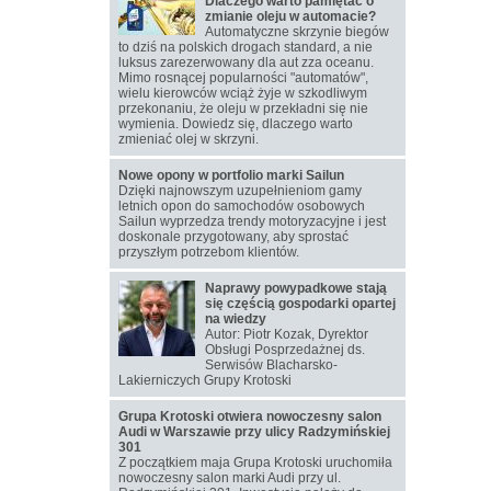
Dlaczego warto pamiętać o
zmianie oleju w automacie?
Automatyczne skrzynie biegów
to dziś na polskich drogach standard, a nie
luksus zarezerwowany dla aut zza oceanu.
Mimo rosnącej popularności "automatów",
wielu kierowców wciąż żyje w szkodliwym
przekonaniu, że oleju w przekładni się nie
wymienia. Dowiedz się, dlaczego warto
zmieniać olej w skrzyni.
Nowe opony w portfolio marki Sailun
Dzięki najnowszym uzupełnieniom gamy
letnich opon do samochodów osobowych
Sailun wyprzedza trendy motoryzacyjne i jest
doskonale przygotowany, aby sprostać
przyszłym potrzebom klientów.
Naprawy powypadkowe stają
się częścią gospodarki opartej
na wiedzy
Autor: Piotr Kozak, Dyrektor
Obsługi Posprzedażnej ds.
Serwisów Blacharsko-
Lakierniczych Grupy Krotoski
Grupa Krotoski otwiera nowoczesny salon
Audi w Warszawie przy ulicy Radzymińskiej
301
Z początkiem maja Grupa Krotoski uruchomiła
nowoczesny salon marki Audi przy ul.