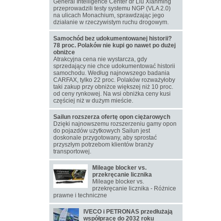
General Intelligence Center dr Liu Xianming
przeprowadzili testy systemu NGP (VLA 2.0)
na ulicach Monachium, sprawdzając jego
działanie w rzeczywistym ruchu drogowym.
Samochód bez udokumentowanej historii?
78 proc. Polaków nie kupi go nawet po dużej
obniżce
Atrakcyjna cena nie wystarcza, gdy
sprzedający nie chce udokumentować historii
samochodu. Według najnowszego badania
CARFAX, tylko 22 proc. Polaków rozważyłoby
taki zakup przy obniżce większej niż 10 proc.
od ceny rynkowej. Na wsi obniżka ceny kusi
częściej niż w dużym mieście.
Sailun rozszerza ofertę opon ciężarowych
Dzięki najnowszemu rozszerzeniu gamy opon
do pojazdów użytkowych Sailun jest
doskonale przygotowany, aby sprostać
przyszłym potrzebom klientów branży
transportowej.
Mileage blocker vs.
przekręcanie licznika
Mileage blocker vs.
przekręcanie licznika - Różnice
prawne i techniczne
IVECO i PETRONAS przedłużają
współpracę do 2032 roku