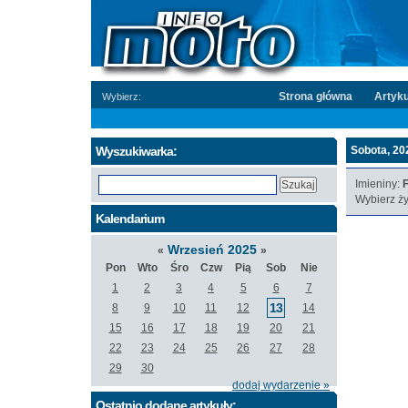
Strona główna
Artyku
Wybierz:
Wyszukiwarka:
Sobota, 202
Imieniny:
F
Wybierz ży
Kalendarium
Wrzesień 2025
«
»
Pon
Wto
Śro
Czw
Pią
Sob
Nie
1
2
3
4
5
6
7
13
8
9
10
11
12
14
15
16
17
18
19
20
21
22
23
24
25
26
27
28
29
30
dodaj wydarzenie »
Ostatnio dodane artykuły: