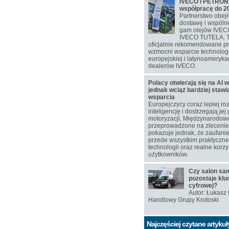
IVECO i PETRONA
współpracę do 2
Partnerstwo obej
dostawę i wspól
gam olejów IVEC
IVECO TUTELA. T
oficjalnie rekomendowane p
wzmocni wsparcie technolog
europejskiej i latynoamerykań
dealerów IVECO.
Polacy otwierają się na AI w
jednak wciąż bardziej staw
wsparcia
Europejczycy coraz lepiej ro
inteligencję i dostrzegają jej
motoryzacji. Międzynarodow
przeprowadzone na zlecen
pokazuje jednak, że zaufanie
przede wszystkim praktyczn
technologii oraz realne korzy
użytkowników.
Czy salon s
pozostaje klu
cyfrowej?
Autor: Łukasz
Handlowy Grupy Krotoski
Najczęściej czytane artykuł