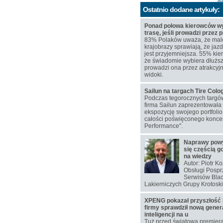
Ostatnio dodane artykuły:
Ponad połowa kierowców wy
trasę, jeśli prowadzi przez 
83% Polaków uważa, że mal
krajobrazy sprawiają, że j
jest przyjemniejsza. 55% kie
że świadomie wybiera dłuższą
prowadzi ona przez atrakcyj
widoki.
Sailun na targach Tire Col
Podczas tegorocznych targó
firma Sailun zaprezentowała
ekspozycję swojego portfoli
całości poświęconego koncep
Performance".
Naprawy pow
się częścią g
na wiedzy
Autor: Piotr K
Obsługi Pospr
Serwisów Blac
Lakierniczych Grupy Krotoski
XPENG pokazał przyszłość 
firmy sprawdził nową gener
inteligencji na u
Tuż przed światową premier