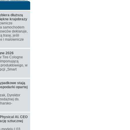
biera dłuższą
piękne krajobrazy
ownicze
azda samochodem
rowców deklaruje,
 trasę, jeśli
ne i malownicze
ogne 2026
w Tire Cologne
 imponującą
o produktowego, w
cji „Smart
ypadkowe stają
ospodarki opartej
ozak, Dyrektor
zedażnej ds.
harsko-
Physical AI. CEO
ację sztucznej
ą modelu L03,