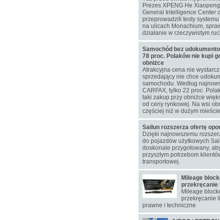
Prezes XPENG He Xiaopeng 
General Intelligence Center 
przeprowadzili testy system
na ulicach Monachium, spra
działanie w rzeczywistym ru
Samochód bez udokumentowa
78 proc. Polaków nie kupi g
obniżce
Atrakcyjna cena nie wystarcz
sprzedający nie chce udokum
samochodu. Według najnow
CARFAX, tylko 22 proc. Pol
taki zakup przy obniżce więks
od ceny rynkowej. Na wsi ob
częściej niż w dużym mieście
Sailun rozszerza ofertę op
Dzięki najnowszemu rozsze
do pojazdów użytkowych Sail
doskonale przygotowany, aby
przyszłym potrzebom klientó
transportowej.
Mileage block
przekręcanie 
Mileage blocke
przekręcanie l
prawne i techniczne