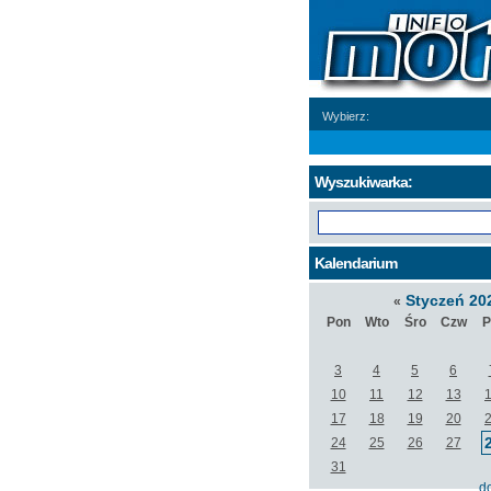
Wybierz:
Wyszukiwarka:
Kalendarium
Styczeń 20
«
Pon
Wto
Śro
Czw
P
3
4
5
6
10
11
12
13
17
18
19
20
24
25
26
27
31
d