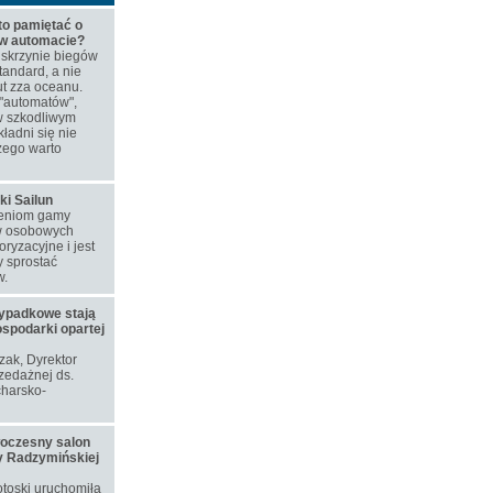
to pamiętać o
 w automacie?
skrzynie biegów
tandard, a nie
t zza oceanu.
"automatów",
w szkodliwym
ładni się nie
zego warto
ki Sailun
ieniom gamy
w osobowych
ryzacyjne i jest
 sprostać
w.
ypadkowe stają
ospodarki opartej
ozak, Dyrektor
zedażnej ds.
harsko-
woczesny salon
y Radzymińskiej
toski uruchomiła