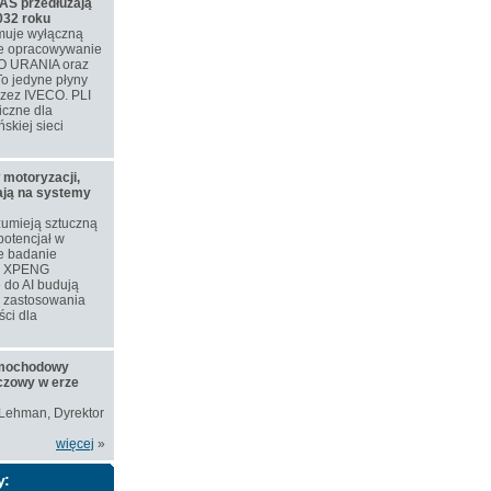
S przedłużają
032 roku
muje wyłączną
ne opracowywanie
O URANIA oraz
o jedyne płyny
rzez IVECO. PLI
iczne dla
skiej sieci
 motoryzacji,
iają na systemy
zumieją sztuczną
 potencjał w
e badanie
ie XPENG
 do AI budują
e zastosowania
ści dla
amochodowy
czowy w erze
 Lehman, Dyrektor
więcej
»
y: