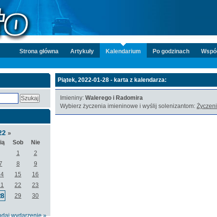
Strona główna
Artykuły
Kalendarium
Po godzinach
Wspó
Piątek, 2022-01-28 - karta z kalendarza:
Imieniny:
Walerego i Radomira
Wybierz życzenia imieninowe i wyślij solenizantom:
Życzeni
22
»
ią
Sob
Nie
1
2
7
8
9
14
15
16
21
22
23
28
29
30
odaj wydarzenie »