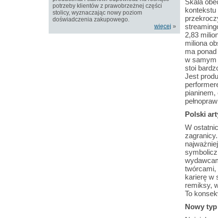
Skala obe
potrzeby klientów z prawobrzeżnej części
kontekstu 
stolicy, wyznaczając nowy poziom
przekrocz
doświadczenia zakupowego.
streaming
więcej
»
2,83 mili
miliona o
ma ponad 
w samym s
stoi bardz
Jest produ
performer
pianinem, 
pełnopraw
Polski ar
W ostatnic
zagranicy.
najważnie
symboliczn
wydawcami
twórcami, 
karierę w
remiksy, w
To konsek
Nowy typ