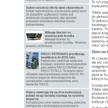
To szczegó
konkurenc
Sailun rozszerza ofertę opon ciężarowych
Dzięki najnowszemu rozszerzeniu gamy opon
Tribbs poj
do pojazdów użytkowych Sailun jest
do pierwsz
doskonale przygotowany, aby sprostać
To pokazuj
przyszłym potrzebom klientów branży
lokalnego
transportowej.
kariery: T
Mileage blocker vs.
pięciu kra
przekręcanie licznika
polskich a
Mileage blocker vs.
wieloma u
przekręcanie licznika - Różnice
roku" od n
prawne i techniczne
Złoto we 
IVECO i PETRONAS przedłużają
współpracę do 2032 roku
W czasach
Partnerstwo obejmuje wyłączną
ale też ce
dostawę i wspólne opracowywanie
osiągnięci
gam olejów IVECO URANIA oraz
wrażenie. 
IVECO TUTELA. To jedyne płyny
oficjalnie rekomendowane przez IVECO. PLI
płyta w Sz
wzmocni wsparcie technologiczne dla
których ko
europejskiej i latynoamerykańskiej sieci
dealerów IVECO.
Szwajcars
Tribbs ode
Polacy otwierają się na AI w motoryzacji,
producenc
jednak wciąż bardziej stawiają na systemy
Brytania t
wsparcia
tradycje 
Europejczycy coraz lepiej rozumieją sztuczną
inteligencję i dostrzegają jej potencjał w