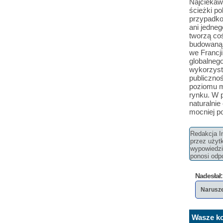
Najciekaws
ścieżki po
przypadko
ani jedne
tworzą co
budowaną 
we Francji
globalneg
wykorzyst
publicznoś
poziomu m
rynku. W 
naturalnie
mocniej po
Redakcja In
przez użyt
wypowiedzi 
ponosi odpo
Nadesłał:
Narusz
Wasze ko