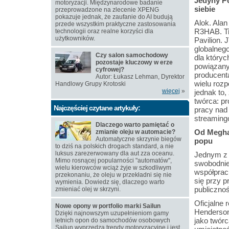
Jedyny Po
motoryzacji. Międzynarodowe badanie
siebie
przeprowadzone na zlecenie XPENG
pokazuje jednak, że zaufanie do AI budują
Alok. Alan
przede wszystkim praktyczne zastosowania
R3HAB. Ti
technologii oraz realne korzyści dla
użytkowników.
Pavilion. 
globalnego
Czy salon samochodowy
dla któryc
pozostaje kluczowy w erze
powiązany.
cyfrowej?
producenta
Autor: Łukasz Lehman, Dyrektor
wielu roz
Handlowy Grupy Krotoski
więcej
»
jednak to,
twórca: pr
Najczęściej czytane artykuły:
pracy nad
streamingo
Dlaczego warto pamiętać o
Od Meghan
zmianie oleju w automacie?
Automatyczne skrzynie biegów
popu
to dziś na polskich drogach standard, a nie
luksus zarezerwowany dla aut zza oceanu.
Jednym z n
Mimo rosnącej popularności "automatów",
swobodnie
wielu kierowców wciąż żyje w szkodliwym
współpracu
przekonaniu, że oleju w przekładni się nie
się przy p
wymienia. Dowiedz się, dlaczego warto
publicznoś
zmieniać olej w skrzyni.
Oficjalne 
Nowe opony w portfolio marki Sailun
Henderson
Dzięki najnowszym uzupełnieniom gamy
jako twórc
letnich opon do samochodów osobowych
Sailun wyprzedza trendy motoryzacyjne i jest