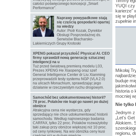
Timmy'ego
całości poświęconego koncepcji „Smart
YUQI czy 
Performance".
karierze" 
się w pla
Naprawy powypadkowe stają
zupełnie i
się częścią gospodarki opartej
na wiedzy
Autor: Piotr Kozak, Dyrektor
Obsługi Posprzedażnej ds.
Serwisów Blacharsko-
Lakierniczych Grupy Krotoski
XPENG pokazał przyszłość Physical AI. CEO
firmy sprawdził nową generację sztucznej
inteligencji na u
Tuż przed światową premierą modelu L03,
Mikołaj Tr
Prezes XPENG He Xiaopeng oraz szef
General Intelligence Center dr Liu Xianming
najbardzie
przeprowadzili testy systemu NGP (VLA 2.0)
buduje mi
na ulicach Monachium, sprawdzając jego
jakimkolwi
działanie w rzeczywistym ruchu drogowym.
historia o
mocniej wp
Samochód bez udokumentowanej historii?
78 proc. Polaków nie kupi go nawet po dużej
Nie tylko
obniżce
Atrakcyjna cena nie wystarcza, gdy
Jednym z 
sprzedający nie chce udokumentować historii
„Let's Get
samochodu. Według najnowszego badania
Alokiem. S
CARFAX, tylko 22 proc. Polaków rozważyłoby
taki zakup przy obniżce większej niż 10 proc.
szerokieg
od ceny rynkowej. Na wsi obniżka ceny kusi
regionu, d
częściej niż w dużym mieście.