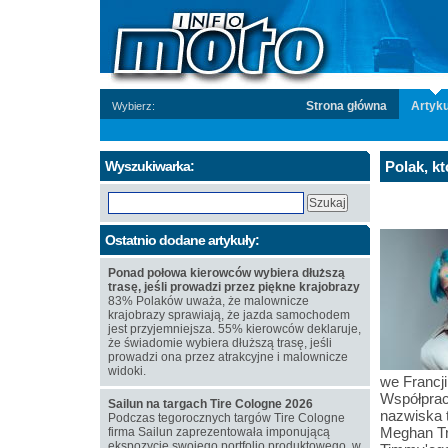
Strona główna
Artyku
Wybierz:
Wyszukiwarka:
Polak, kt
Ostatnio dodane artykuły:
Ponad połowa kierowców wybiera dłuższą
trasę, jeśli prowadzi przez piękne krajobrazy
83% Polaków uważa, że malownicze
krajobrazy sprawiają, że jazda samochodem
jest przyjemniejsza. 55% kierowców deklaruje,
że świadomie wybiera dłuższą trasę, jeśli
prowadzi ona przez atrakcyjne i malownicze
widoki.
we Francji
Współpraco
Sailun na targach Tire Cologne 2026
nazwiska 
Podczas tegorocznych targów Tire Cologne
Meghan Tr
firma Sailun zaprezentowała imponującą
ekspozycję swojego portfolio produktowego, w