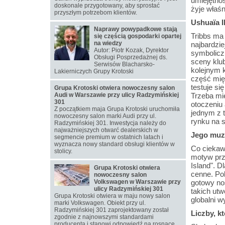
umiejętno
doskonale przygotowany, aby sprostać
żyje właśni
przyszłym potrzebom klientów.
Ushuaïa I
Naprawy powypadkowe stają
Tribbs ma 
się częścią gospodarki opartej
na wiedzy
najbardzie
Autor: Piotr Kozak, Dyrektor
symboliczn
Obsługi Posprzedażnej ds.
sceny klu
Serwisów Blacharsko-
kolejnym 
Lakierniczych Grupy Krotoski
część międ
testuje si
Grupa Krotoski otwiera nowoczesny salon
Audi w Warszawie przy ulicy Radzymińskiej
Trzeba mie
301
otoczeniu 
Z początkiem maja Grupa Krotoski uruchomiła
jednym z t
nowoczesny salon marki Audi przy ul.
rynku na s
Radzymińskiej 301. Inwestycja należy do
najważniejszych otwarć dealerskich w
Jego muzy
segmencie premium w ostatnich latach i
wyznacza nowy standard obsługi klientów w
Co ciekawe
stolicy.
motyw prz
Island". D
Grupa Krotoski otwiera
cenne. Pok
nowoczesny salon
Volkswagen w Warszawie przy
gotowy noś
ulicy Radzymińskiej 301
takich utw
Grupa Krotoski otwiera w maju nowy salon
globalni 
marki Volkswagen. Obiekt przy ul.
Radzymińskiej 301 zaprojektowany został
Liczby, kt
zgodnie z najnowszymi standardami
producenta i stanowi odpowiedź na rosnące