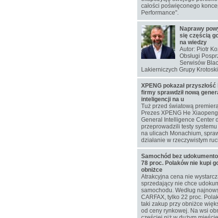
całości poświęconego koncep
Performance".
Naprawy pow
się częścią g
na wiedzy
Autor: Piotr K
Obsługi Pospr
Serwisów Blac
Lakierniczych Grupy Krotoski
XPENG pokazał przyszłość 
firmy sprawdził nową gener
inteligencji na u
Tuż przed światową premier
Prezes XPENG He Xiaopeng 
General Intelligence Center 
przeprowadzili testy system
na ulicach Monachium, spra
działanie w rzeczywistym ru
Samochód bez udokumentowa
78 proc. Polaków nie kupi g
obniżce
Atrakcyjna cena nie wystarcz
sprzedający nie chce udokum
samochodu. Według najnow
CARFAX, tylko 22 proc. Pol
taki zakup przy obniżce więks
od ceny rynkowej. Na wsi ob
częściej niż w dużym mieście