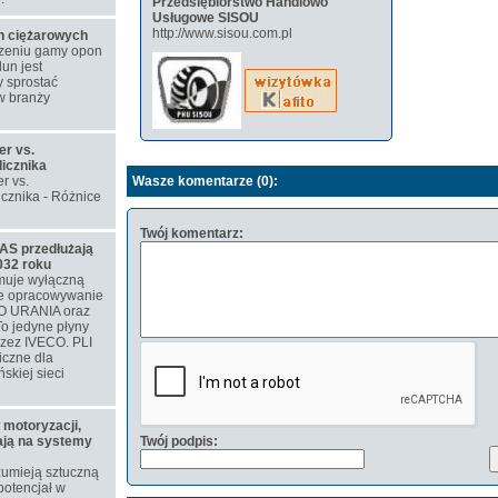
Przedsiębiorstwo Handlowo
Usługowe SISOU
http://www.sisou.com.pl
on ciężarowych
rzeniu gamy opon
un jest
 sprostać
w branży
er vs.
licznika
r vs.
Wasze komentarze (0):
icznika - Różnice
Twój komentarz:
S przedłużają
032 roku
muje wyłączną
ne opracowywanie
O URANIA oraz
o jedyne płyny
rzez IVECO. PLI
iczne dla
skiej sieci
 motoryzacji,
iają na systemy
Twój podpis:
zumieją sztuczną
 potencjał w