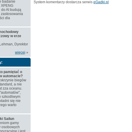
e badanie
System komentarzy dostarcza serwis
eGadki.pl
ie XPENG
 do AI budują
e zastosowania
ści dla
amochodowy
czowy w erze
 Lehman, Dyrektor
więcej
»
y:
to pamiętać o
 w automacie?
skrzynie biegów
tandard, a nie
t zza oceanu.
"automatów",
w szkodliwym
ładni się nie
zego warto
ki Sailun
ieniom gamy
w osobowych
ryzacyjne i jest