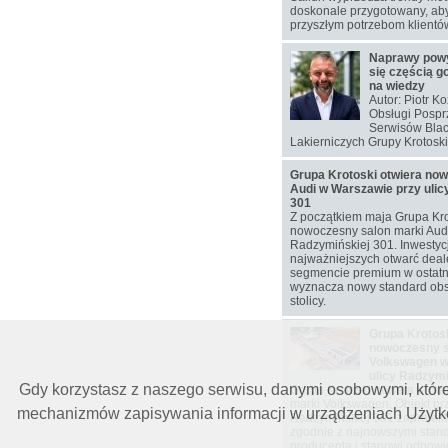
doskonale przygotowany, aby
przyszłym potrzebom klientó
Naprawy pow
się częścią g
na wiedzy
Autor: Piotr K
Obsługi Pospr
Serwisów Blac
Lakierniczych Grupy Krotoski
Grupa Krotoski otwiera no
Audi w Warszawie przy ulic
301
Z początkiem maja Grupa Kro
nowoczesny salon marki Audi 
Radzymińskiej 301. Inwestyc
najważniejszych otwarć deal
segmencie premium w ostatni
wyznacza nowy standard obs
stolicy.
Grupa Krotosk
nowoczesny s
Volkswagen w
ulicy Radzymi
Gdy korzystasz z naszego serwisu, danymi osobowymi, któr
Grupa Krotoski otwiera w ma
marki Volkswagen. Obiekt prz
mechanizmów zapisywania informacji w urządzeniach Użytkow
Radzymińskiej 301 zaprojekt
zgodnie z najnowszymi stan
producenta i stanowi odpow