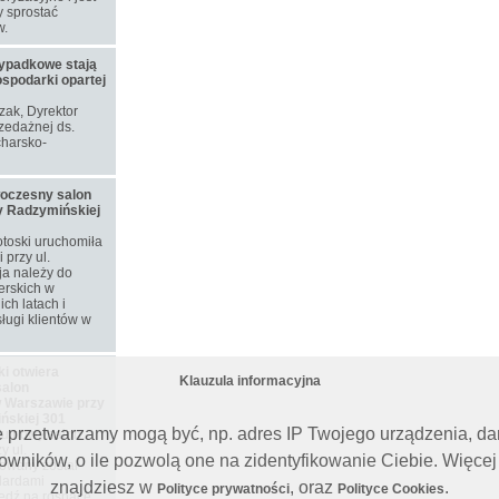
 sprostać
w.
ypadkowe stają
ospodarki opartej
ozak, Dyrektor
zedażnej ds.
harsko-
woczesny salon
y Radzymińskiej
toski uruchomiła
przy ul.
ja należy do
erskich w
ch latach i
ługi klientów w
i otwiera
Klauzula informacyjna
alon
 Warszawie przy
ńskiej 301
e przetwarzamy mogą być, np. adres IP Twojego urządzenia, d
ju nowy salon
y ul.
ników, o ile pozwolą one na zidentyfikowanie Ciebie. Więcej
owany został
dardami
znajdziesz w
, oraz
.
Polityce prywatności
Polityce Cookies
iedź na rosnące