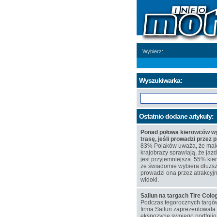
Wybierz:
Wyszukiwarka:
Ostatnio dodane artykuły:
Ponad połowa kierowców wy
trasę, jeśli prowadzi przez 
83% Polaków uważa, że mal
krajobrazy sprawiają, że j
jest przyjemniejsza. 55% kie
że świadomie wybiera dłuższą
prowadzi ona przez atrakcyj
widoki.
Sailun na targach Tire Col
Podczas tegorocznych targó
firma Sailun zaprezentowała
ekspozycję swojego portfoli