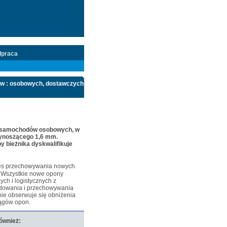
łpraca
ów : osobowych, dostawczych
o samochodów osobowych, w
wynoszącego 1,6 mm.
y bieżnika dyskwalifikuje
es przechowywania nowych
. Wszystkie nowe
opony
h i logistycznych z
owania i przechowywania
nie obserwuje się obniżenia
iągów opon.
również: