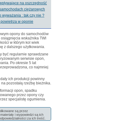
 wpływające na oszczędność
 samochodach ciężarowych
o wyważania : tak czy nie ?
 powietrza w oponie
ogowym opony do samochodów
osiągnięcia wskaźnika TWI
kości w którym kol wiek
nę z dalszego użytkowania.
ny być regularnie sprawdzane
oryzowanym serwisie opon,
ania. Po okresie 5 lat
 przeprowadzona, co najmniej
 daty ich produkcji powinny
 na pozostałą rzeźbę bieżnika.
formacji opon, spadku
itowanego przez opony czy
rzez specjalistę ogumienia.
ublikowane są przez
ateriały i wypowiedzi są ich
odpowiedzialności za ich treść.