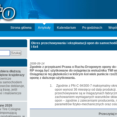
Strona główna
Artykuły
Kalendarium
Po godzinach
Wspó
Okres przechowywania i eksploatacji opon do samochod
i 4x4
2008-09-14
Zgodnie z przepisami Prawa o Ruchu Drogowym opony d
RP mogą być użytkowane do osiągnięcia wskaźnika TWI 
biera dłuższą
Osiągnięcie tej głębokości w którym kol wiek punkcie rzeźb
piękne krajobrazy
oponę z dalszego użytkowania.
ownicze
azda samochodem
1.
Zgodnie z PN-C-94300-7 maksymalny okr
rowców deklaruje,
 trasę, jeśli
opon wynosi 36 miesięcy od daty produkcji
ne i malownicze
przechowywane są w magazynach fabrycznyc
zachowaniem wymaganych warunków skład
opon – zgodnie z zaleceniami producenta, 
parametrów fizyko-mechanicznych oraz os
ogne 2026
w Tire Cologne
 imponującą
Przeczytaj 
o produktowego, w