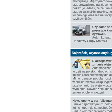
motoryzacji. Międzynarodow
przeprowadzone na zlecen
pokazuje jednak, że zaufanie
przede wszystkim praktyczn
technologii oraz realne korzy
użytkowników.
Czy salon s
pozostaje klu
cyfrowej?
Autor: Łukasz
Handlowy Grupy Krotoski
Najczęściej czytane artykuł
Dlaczego war
zmianie oleju
Automatyczne 
to dziś na polskich drogach s
luksus zarezerwowany dla au
Mimo rosnącej popularności 
wielu kierowców wciąż żyje 
przekonaniu, że oleju w przek
wymienia. Dowiedz się, dlac
zmieniać olej w skrzyni.
Nowe opony w portfolio mar
Dzięki najnowszym uzupełn
letnich opon do samochodó
Sailun wyprzedza trendy moto