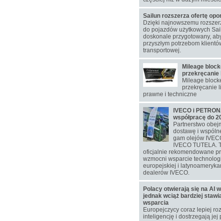
Sailun rozszerza ofertę op
Dzięki najnowszemu rozsze
do pojazdów użytkowych Sail
doskonale przygotowany, aby
przyszłym potrzebom klientó
transportowej.
Mileage block
przekręcanie 
Mileage blocke
przekręcanie l
prawne i techniczne
IVECO i PETRONA
współpracę do 2
Partnerstwo obej
dostawę i wspól
gam olejów IVEC
IVECO TUTELA. T
oficjalnie rekomendowane p
wzmocni wsparcie technolog
europejskiej i latynoamerykań
dealerów IVECO.
Polacy otwierają się na AI w
jednak wciąż bardziej staw
wsparcia
Europejczycy coraz lepiej ro
inteligencję i dostrzegają jej