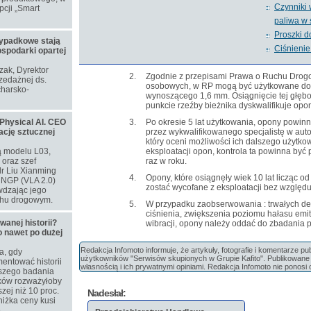
Czynniki
cji „Smart
paliwa w
Proszki d
ypadkowe stają
Ciśnienie
ospodarki opartej
ozak, Dyrektor
2.
Zgodnie z przepisami Prawa o Ruchu Dr
zedażnej ds.
osobowych, w RP mogą być użytkowane do 
harsko-
wynoszącego 1,6 mm. Osiągnięcie tej głębo
punkcie rzeźby bieżnika dyskwalifikuje opo
Physical AI. CEO
3.
Po okresie 5 lat użytkowania, opony powin
ację sztucznej
przez wykwalifikowanego specjalistę w aut
który oceni możliwości ich dalszego użytkow
ą modelu L03,
eksploatacji opon, kontrola ta powinna być
oraz szef
raz w roku.
dr Liu Xianming
4.
Opony, które osiągnęły wiek 10 lat licząc od
u NGP (VLA 2.0)
zostać wycofane z eksploatacji bez względu
wdzając jego
chu drogowym.
5.
W przypadku zaobserwowania : trwałych de
ciśnienia, zwiększenia poziomu hałasu em
nej historii?
wibracji, opony należy oddać do zbadania p
o nawet po dużej
Redakcja Infomoto informuje, że artykuły, fotografie i komentarze p
a, gdy
użytkowników "Serwisów skupionych w Grupie Kafito". Publikowane m
entować historii
własnością i ich prywatnymi opiniami. Redakcja Infomoto nie ponosi 
szego badania
aków rozważyłoby
zej niż 10 proc.
Nadesłał:
niżka ceny kusi
.