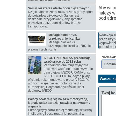
Aby wspó
Sailun rozszerza ofertę opon ciężarowych
Dzięki najnowszemu rozszerzeniu gamy opon
należy w
do pojazdów użytkowych Sailun jest
pod adre
doskonale przygotowany, aby sprostać
przyszłym potrzebom klientów branży
transportowej.
Mileage blocker vs.
Redakcja In
przekręcanie licznika
przez użyt
Mileage blocker vs.
wypowiedzi 
przekręcanie licznika - Różnice
ponosi odpo
prawne i techniczne
Nadesłał:
IVECO i PETRONAS przedłużają
współpracę do 2032 roku
Domini
Partnerstwo obejmuje wyłączną
dostawę i wspólne opracowywanie
gam olejów IVECO URANIA oraz
IVECO TUTELA. To jedyne płyny
Wasze ko
oficjalnie rekomendowane przez IVECO. PLI
wzmocni wsparcie technologiczne dla
europejskiej i latynoamerykańskiej sieci
dealerów IVECO.
Twój ko
Polacy otwierają się na AI w motoryzacji,
jednak wciąż bardziej stawiają na systemy
wsparcia
Europejczycy coraz lepiej rozumieją sztuczną
inteligencję i dostrzegają jej potencjał w