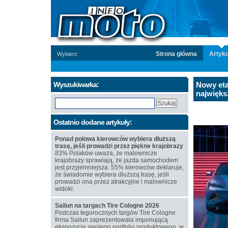
Strona główna
Artyku
Wybierz:
Wyszukiwarka:
Nowy eta
najwięks
Ostatnio dodane artykuły:
Ponad połowa kierowców wybiera dłuższą
trasę, jeśli prowadzi przez piękne krajobrazy
83% Polaków uważa, że malownicze
krajobrazy sprawiają, że jazda samochodem
jest przyjemniejsza. 55% kierowców deklaruje,
że świadomie wybiera dłuższą trasę, jeśli
prowadzi ona przez atrakcyjne i malownicze
widoki.
Sailun na targach Tire Cologne 2026
Podczas tegorocznych targów Tire Cologne
firma Sailun zaprezentowała imponującą
ekspozycję swojego portfolio produktowego, w