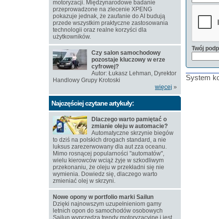
motoryzacji. Międzynarodowe badanie
przeprowadzone na zlecenie XPENG
pokazuje jednak, że zaufanie do AI budują
przede wszystkim praktyczne zastosowania
technologii oraz realne korzyści dla
użytkowników.
Twój podp
Czy salon samochodowy
pozostaje kluczowy w erze
cyfrowej?
Autor: Łukasz Lehman, Dyrektor
System ko
Handlowy Grupy Krotoski
więcej
»
Najczęściej czytane artykuły:
Dlaczego warto pamiętać o
zmianie oleju w automacie?
Automatyczne skrzynie biegów
to dziś na polskich drogach standard, a nie
luksus zarezerwowany dla aut zza oceanu.
Mimo rosnącej popularności "automatów",
wielu kierowców wciąż żyje w szkodliwym
przekonaniu, że oleju w przekładni się nie
wymienia. Dowiedz się, dlaczego warto
zmieniać olej w skrzyni.
Nowe opony w portfolio marki Sailun
Dzięki najnowszym uzupełnieniom gamy
letnich opon do samochodów osobowych
Sailun wyprzedza trendy motoryzacyjne i jest