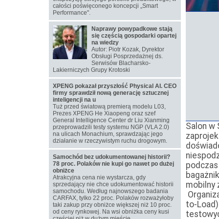
całości poświęconego koncepcji „Smart
Performance".
Naprawy powypadkowe stają
się częścią gospodarki opartej
na wiedzy
Autor: Piotr Kozak, Dyrektor
Obsługi Posprzedażnej ds.
Serwisów Blacharsko-
Lakierniczych Grupy Krotoski
XPENG pokazał przyszłość Physical AI. CEO
firmy sprawdził nową generację sztucznej
inteligencji na u
Tuż przed światową premierą modelu L03,
Prezes XPENG He Xiaopeng oraz szef
General Intelligence Center dr Liu Xianming
Salon w 
przeprowadzili testy systemu NGP (VLA 2.0)
na ulicach Monachium, sprawdzając jego
zaprojek
działanie w rzeczywistym ruchu drogowym.
doświadc
niespodz
Samochód bez udokumentowanej historii?
78 proc. Polaków nie kupi go nawet po dużej
podczas 
obniżce
bagażnik
Atrakcyjna cena nie wystarcza, gdy
mobilny 
sprzedający nie chce udokumentować historii
samochodu. Według najnowszego badania
Organiza
CARFAX, tylko 22 proc. Polaków rozważyłoby
to-Load)
taki zakup przy obniżce większej niż 10 proc.
od ceny rynkowej. Na wsi obniżka ceny kusi
testowyc
częściej niż w dużym mieście.