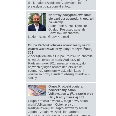
doskonale przygotowany, aby sprostać
przyszłym potrzebom klientów.
Naprawy powypadkowe stają
się częścią gospodarki opartej
na wiedzy
Autor: Piotr Kozak, Dyrektor
Obsługi Posprzedażnej ds.
Serwisów Blacharsko-
Lakierniczych Grupy Krotoski
Grupa Krotoski otwiera nowoczesny salon
Audi w Warszawie przy ulicy Radzymińskiej
301
Z początkiem maja Grupa Krotoski uruchomiła
nowoczesny salon marki Audi przy ul.
Radzymińskiej 301. Inwestycja należy do
najważniejszych otwarć dealerskich w
segmencie premium w ostatnich latach i
wyznacza nowy standard obsługi klientów w
stolicy.
Grupa Krotoski otwiera
nowoczesny salon
Volkswagen w Warszawie przy
ulicy Radzymińskiej 301
Grupa Krotoski otwiera w maju nowy salon
marki Volkswagen. Obiekt przy ul.
Radzymińskiej 301 zaprojektowany został
zgodnie z najnowszymi standardami
producenta i stanowi odpowiedź na rosnące