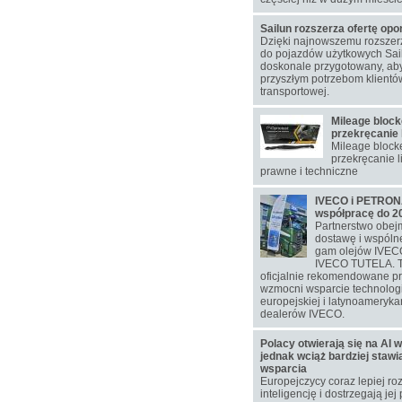
Sailun rozszerza ofertę op
Dzięki najnowszemu rozsze
do pojazdów użytkowych Sail
doskonale przygotowany, aby
przyszłym potrzebom klientó
transportowej.
Mileage block
przekręcanie 
Mileage blocke
przekręcanie l
prawne i techniczne
IVECO i PETRONA
współpracę do 2
Partnerstwo obej
dostawę i wspól
gam olejów IVEC
IVECO TUTELA. T
oficjalnie rekomendowane p
wzmocni wsparcie technolog
europejskiej i latynoamerykań
dealerów IVECO.
Polacy otwierają się na AI w
jednak wciąż bardziej staw
wsparcia
Europejczycy coraz lepiej ro
inteligencję i dostrzegają jej