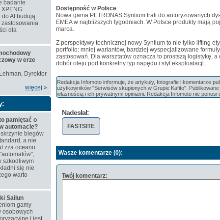
e badanie
Dostępność w Polsce
ie XPENG
Nowa gama PETRONAS Syntium trafi do autoryzowanych dyst
 do AI budują
EMEA w najbliższych tygodniach. W Polsce produkty mają poj
e zastosowania
marca.
ści dla
Z perspektywy technicznej nowy Syntium to nie tylko lifting e
portfolio: mniej wariantów, bardziej wyspecjalizowane formuły
amochodowy
zastosowań. Dla warsztatów oznacza to prostszą logistykę, a 
czowy w erze
dobór oleju pod konkretny typ napędu i styl eksploatacji.
 Lehman, Dyrektor
Redakcja Infomoto informuje, że artykuły, fotografie i komentarze p
więcej
»
użytkowników "Serwisów skupionych w Grupie Kafito". Publikowane m
własnością i ich prywatnymi opiniami. Redakcja Infomoto nie ponosi 
y:
Nadesłał:
to pamiętać o
FASTSITE
 w automacie?
skrzynie biegów
tandard, a nie
t zza oceanu.
Wasze komentarze (0):
"automatów",
w szkodliwym
ładni się nie
zego warto
Twój komentarz:
ki Sailun
ieniom gamy
w osobowych
ryzacyjne i jest