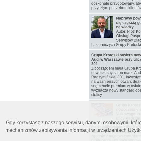
doskonale przygotowany, aby
przyszłym potrzebom klientó
Naprawy pow
się częścią g
na wiedzy
Autor: Piotr K
Obsługi Pospr
Serwisów Blac
Lakierniczych Grupy Krotoski
Grupa Krotoski otwiera no
Audi w Warszawie przy ulic
301
Z początkiem maja Grupa Kro
nowoczesny salon marki Audi 
Radzymińskiej 301. Inwestyc
najważniejszych otwarć deal
segmencie premium w ostatni
wyznacza nowy standard obs
stolicy.
Grupa Krotosk
nowoczesny s
Volkswagen w
ulicy Radzymi
Gdy korzystasz z naszego serwisu, danymi osobowymi, któr
Grupa Krotoski otwiera w ma
marki Volkswagen. Obiekt prz
mechanizmów zapisywania informacji w urządzeniach Użytkow
Radzymińskiej 301 zaprojekt
zgodnie z najnowszymi stan
producenta i stanowi odpow