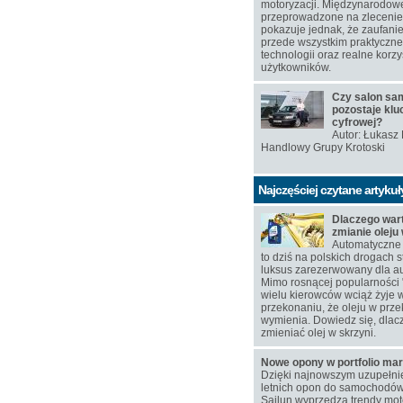
motoryzacji. Międzynarodow
przeprowadzone na zlecen
pokazuje jednak, że zaufanie
przede wszystkim praktyczn
technologii oraz realne korzy
użytkowników.
Czy salon s
pozostaje klu
cyfrowej?
Autor: Łukasz
Handlowy Grupy Krotoski
Najczęściej czytane artykuł
Dlaczego war
zmianie oleju
Automatyczne 
to dziś na polskich drogach s
luksus zarezerwowany dla au
Mimo rosnącej popularności 
wielu kierowców wciąż żyje 
przekonaniu, że oleju w przek
wymienia. Dowiedz się, dlac
zmieniać olej w skrzyni.
Nowe opony w portfolio mar
Dzięki najnowszym uzupełn
letnich opon do samochodó
Sailun wyprzedza trendy moto