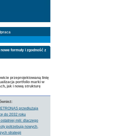
łpraca
nowe formuły i zgodność z
icie przeprojektowaną linię
lizacja portfolio marki w
h, jak i nową strukturę
również:
PETRONAS przedłużają
cę do 2032 roku
ostatniej mili: dlaczego
floty potrzebują nowych,
zych strategii