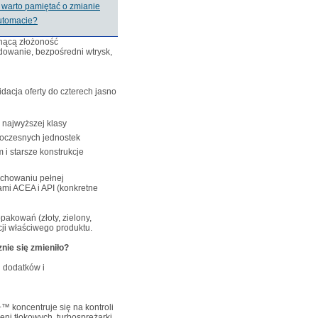
warto pamiętać o zmianie
utomacie?
nącą złożoność
owanie, bezpośredni wtrysk,
dacja oferty do czterech jasno
najwyższej klasy
oczesnych jednostek
i starsze konstrukcje
achowaniu pełnej
mi ACEA i API (konkretne
akowań (złoty, zielony,
cji właściwego produktu.
ie się zmieniło?
h dodatków i
 koncentruje się na kontroli
eni tłokowych, turbosprężarki,