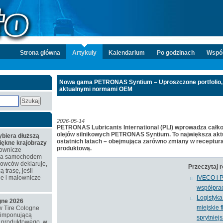
Strona główna
Artykuły
Kalendarium
Po godzinach
Wspó
Nowa gama PETRONAS Syntium – Uproszczone portfolio, 
aktualnymi normami OEM
2026-05-14
PETRONAS Lubricants International (PLI) wprowadza całkow
olejów silnikowych PETRONAS Syntium. To największa aktua
biera dłuższą
ostatnich latach – obejmująca zarówno zmiany w recepturac
piękne krajobrazy
produktową.
ownicze
azda samochodem
rowców deklaruje,
Przeczytaj 
 trasę, jeśli
ne i malownicze
IVECO i 
współpra
Logistyka 
ogne 2026
miejskie 
w Tire Cologne
 imponującą
sprytniejs
o produktowego, w