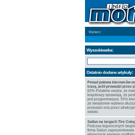
Wybierz:
Wyszukiwarka:
Ostatnio dodane artykuły:
Ponad połowa kierowców wy
trasę, jeśli prowadzi przez 
83% Polaków uważa, że mal
krajobrazy sprawiają, że j
jest przyjemniejsza. 55% kie
że świadomie wybiera dłuższą
prowadzi ona przez atrakcyj
widoki.
Sailun na targach Tire Col
Podczas tegorocznych targó
firma Sailun zaprezentowała
ekspozycję swojego portfoli