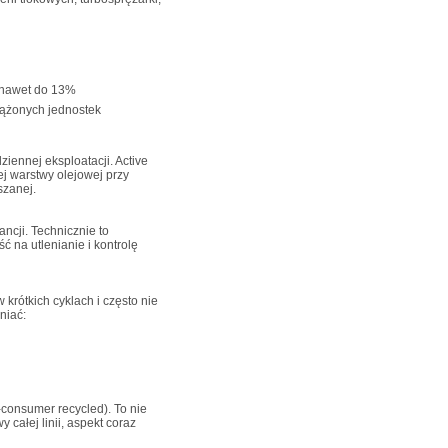
 nawet do 13%
iążonych jednostek
iennej eksploatacji. Active
ej warstwy olejowej przy
szanej.
ncji. Technicznie to
 na utlenianie i kontrolę
 krótkich cyklach i często nie
niać:
onsumer recycled). To nie
 całej linii, aspekt coraz