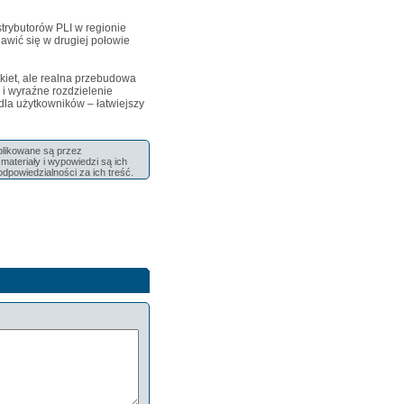
rybutorów PLI w regionie
awić się w drugiej połowie
tykiet, ale realna przebudowa
 i wyraźne rozdzielenie
dla użytkowników – łatwiejszy
ublikowane są przez
ateriały i wypowiedzi są ich
odpowiedzialności za ich treść.