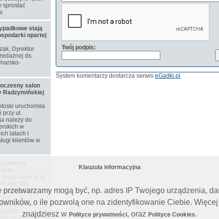
 sprostać
w.
ypadkowe stają
ospodarki opartej
Twój podpis:
ozak, Dyrektor
zedażnej ds.
harsko-
System komentarzy dostarcza serwis
eGadki.pl
woczesny salon
y Radzymińskiej
toski uruchomiła
przy ul.
ja należy do
erskich w
ch latach i
ługi klientów w
i otwiera
Klauzula informacyjna
alon
 Warszawie przy
ńskiej 301
e przetwarzamy mogą być, np. adres IP Twojego urządzenia, d
ju nowy salon
y ul.
ników, o ile pozwolą one na zidentyfikowanie Ciebie. Więcej
owany został
dardami
znajdziesz w
, oraz
.
Polityce prywatności
Polityce Cookies
iedź na rosnące