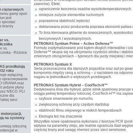
zaworów). Efekt:
ograniczenie tworzenia osadów wysokotemperaturowych
on ciężarowych
rzeniu gamy opon
mniejsze zużycie elementów ruchomych
un jest
poprawiona stabilność lepkości
 sprostać
w branży
deklarowana przez producenta poprawa ekonomii paliwa
To linia kierowana głównie do nowoczesnych, wysokoobc
benzynowych i wysokoprężnych.
er vs.
PETRONAS Syntium Prime – Active Defense™
licznika
Formuły zoptymalizowane pod kątem długich interwałów i codz
r vs.
Defense™ skupia się na utrzymaniu czystości silnika i stabiln
icznika - Różnice
zmiennych obciążeniach – typowych dla jazdy miejskiej i mie
PETRONAS Syntium X
S przedłużają
Seria przeznaczona dla starszych pojazdów oraz aut po gwara
032 roku
kompromis między ceną a ochroną – z naciskiem na odporność
muje wyłączną
nagaru w jednostkach o większych przebiegach.
ne opracowywanie
O URANIA oraz
PETRONAS Syntium Hybrid – CoolTech-H™
o jedyne płyny
Dedykowana linia dla hybryd, gdzie silnik spalinowy pracuje w
rzez IVECO. PLI
osiąga pełnej temperatury roboczej. CoolTech-H™ ma zapew
iczne dla
szybsze smarowanie po rozruchu
skiej sieci
zwiększoną ochronę przy częstym start/stop
stabilność filmu olejowego w niskich temperaturach
 motoryzacji,
Ekologia też ma znaczenie
iają na systemy
Wszystkie nowe opakowania wykonano z tworzyw PCR (post-c
wpływa na parametry oleju, ale realnie ogranicza ślad węglowy
zumieją sztuczną
częściej brany pod uwagę również przez sieci serwisowe.
 potencjał w