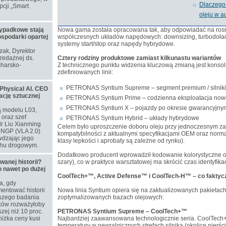
Dlaczego 
cji „Smart
oleju w a
ypadkowe stają
Nowa gama została opracowana tak, aby odpowiadać na ros
ospodarki opartej
współczesnych układów napędowych: downsizing, turbodoład
systemy start/stop oraz napędy hybrydowe.
ozak, Dyrektor
zedażnej ds.
Cztery rodziny produktowe zamiast kilkunastu wariantów
harsko-
Z technicznego punktu widzenia kluczową zmianą jest konsoli
zdefiniowanych linii:
PETRONAS Syntium Supreme – segment premium / silniki 
Physical AI. CEO
ację sztucznej
PETRONAS Syntium Prime – codzienna eksploatacja now
PETRONAS Syntium X – pojazdy po okresie gwarancyjnym 
ą modelu L03,
oraz szef
PETRONAS Syntium Hybrid – układy hybrydowe
dr Liu Xianming
Celem było uproszczenie doboru oleju przy jednoczesnym z
u NGP (VLA 2.0)
kompatybilności z aktualnymi specyfikacjami OEM oraz norma
wdzając jego
klasy lepkości i aprobaty są zależne od rynku).
chu drogowym.
Dodatkowo producent wprowadził kodowanie kolorystyczne op
nej historii?
szary), co w praktyce warsztatowej ma skrócić czas identyfika
o nawet po dużej
CoolTech+™, Active Defense™ i CoolTech-H™ – co faktyczn
a, gdy
entować historii
Nowa linia Syntium opiera się na zaktualizowanych pakietac
szego badania
zoptymalizowanych bazach olejowych:
aków rozważyłoby
zej niż 10 proc.
PETRONAS Syntium Supreme – CoolTech+™
niżka ceny kusi
Najbardziej zaawansowana technologicznie seria. CoolTech+™
.
temperatury w newralgicznych strefach silnika (okolice pierści