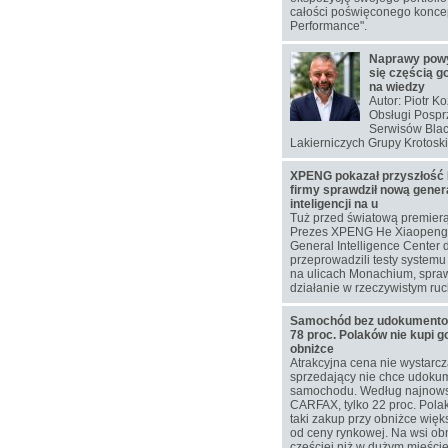
całości poświęconego koncep
Performance".
Naprawy pow
się częścią g
na wiedzy
Autor: Piotr K
Obsługi Pospr
Serwisów Blac
Lakierniczych Grupy Krotoski
XPENG pokazał przyszłość 
firmy sprawdził nową gener
inteligencji na u
Tuż przed światową premier
Prezes XPENG He Xiaopeng 
General Intelligence Center 
przeprowadzili testy system
na ulicach Monachium, spra
działanie w rzeczywistym ru
Samochód bez udokumentowa
78 proc. Polaków nie kupi g
obniżce
Atrakcyjna cena nie wystarcz
sprzedający nie chce udokum
samochodu. Według najnow
CARFAX, tylko 22 proc. Pol
taki zakup przy obniżce więks
od ceny rynkowej. Na wsi ob
częściej niż w dużym mieście