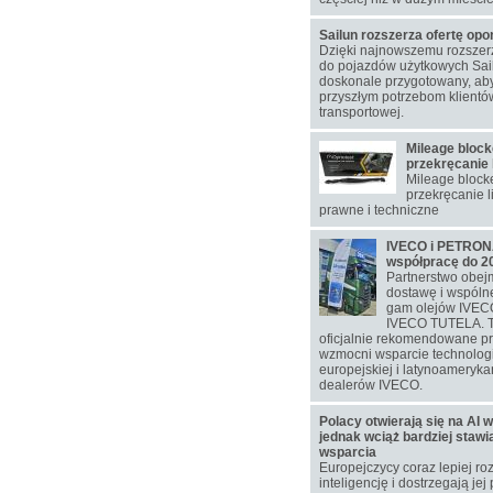
Sailun rozszerza ofertę op
Dzięki najnowszemu rozsze
do pojazdów użytkowych Sail
doskonale przygotowany, aby
przyszłym potrzebom klientó
transportowej.
Mileage block
przekręcanie 
Mileage blocke
przekręcanie l
prawne i techniczne
IVECO i PETRONA
współpracę do 2
Partnerstwo obej
dostawę i wspól
gam olejów IVEC
IVECO TUTELA. T
oficjalnie rekomendowane p
wzmocni wsparcie technolog
europejskiej i latynoamerykań
dealerów IVECO.
Polacy otwierają się na AI w
jednak wciąż bardziej staw
wsparcia
Europejczycy coraz lepiej ro
inteligencję i dostrzegają jej