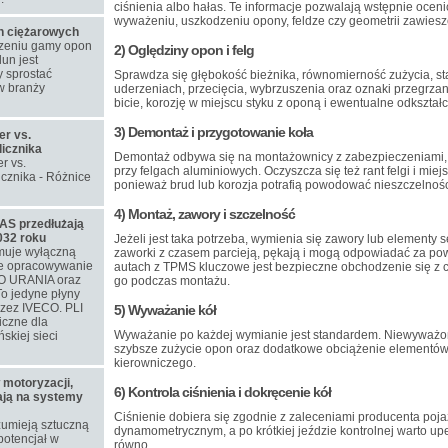
ciśnienia albo hałas. Te informacje pozwalają wstępnie oceni
wyważeniu, uszkodzeniu opony, feldze czy geometrii zawiesz
on ciężarowych
rzeniu gamy opon
2) Oględziny opon i felg
un jest
 sprostać
Sprawdza się głębokość bieżnika, równomierność zużycia, st
w branży
uderzeniach, przecięcia, wybrzuszenia oraz oznaki przegrzani
bicie, korozję w miejscu styku z oponą i ewentualne odkształc
3) Demontaż i przygotowanie koła
er vs.
licznika
Demontaż odbywa się na montażownicy z zabezpieczeniami,
r vs.
przy felgach aluminiowych. Oczyszcza się też rant felgi i mie
icznika - Różnice
ponieważ brud lub korozja potrafią powodować nieszczelnośc
4) Montaż, zawory i szczelność
S przedłużają
032 roku
Jeżeli jest taka potrzeba, wymienia się zawory lub elementy s
muje wyłączną
zaworki z czasem parcieją, pękają i mogą odpowiadać za pow
ne opracowywanie
autach z TPMS kluczowe jest bezpieczne obchodzenie się z c
O URANIA oraz
go podczas montażu.
o jedyne płyny
rzez IVECO. PLI
5) Wyważanie kół
iczne dla
Wyważanie po każdej wymianie jest standardem. Niewyważon
skiej sieci
szybsze zużycie opon oraz dodatkowe obciążenie elementów
kierowniczego.
 motoryzacji,
6) Kontrola ciśnienia i dokręcenie kół
iają na systemy
Ciśnienie dobiera się zgodnie z zaleceniami producenta poja
zumieją sztuczną
dynamometrycznym, a po krótkiej jeździe kontrolnej warto up
 potencjał w
równo.