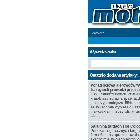
Wybierz:
Wyszukiwarka:
Ostatnio dodane artykuły:
Ponad połowa kierowców wy
trasę, jeśli prowadzi przez 
83% Polaków uważa, że mal
krajobrazy sprawiają, że j
jest przyjemniejsza. 55% kie
że świadomie wybiera dłuższą
prowadzi ona przez atrakcyj
widoki.
Sailun na targach Tire Col
Podczas tegorocznych targó
firma Sailun zaprezentowała
ekspozycję swojego portfoli