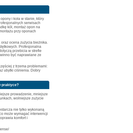
opony i koła w stanie, który
profesjonalnych serwisach
adkę kół, montaż opon na
i montażu przy oponach
a oraz ocena zużycia bieżnika.
dętkowych. Profesjonalna
otyczą przebicia w strefie
powinno być naprawiane ze
częściej z trzema problemami:
 ubytki ciśnienia. Dobry
w praktyce?
lniejsze prowadzenie, mniejsze
unkach, wolniejsze zużycie
ostarcza nie tylko wykonaną
, co może wymagać interwencji
oprawia komfort i
cense/