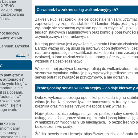
e badanie
ie XPENG
Co wchodzi w zakres usług wulkanizacyjnych?
 do AI budują
e zastosowania
ści dla
Zakres usług jest szeroki, ale cel pozostaje ten sam: utrzymać 
zapewnia przyczepność, stabilność i komfort. Najczęściej w 
wykonuje się sezonową wymianę opon lub całych kół, przekł
felgach stalowych i aluminiowych oraz kontrolę poprawnośc
amochodowy
asymetrycznych i kierunkowych.
czowy w erze
Kolejną podstawą jest wyważanie, kontrola i korekta ciśnieni
 Lehman, Dyrektor
Bardzo ważną grupą usług są naprawy opon dętkowych i bez
naprawa opiera się na kwalifikacji uszkodzenia: inne zasady d
więcej
»
czołowej, a inne uszkodzenia boku opony, które często nie 
względu na bezpieczeństwo.
y:
W codziennej praktyce kierowcy trafiają do wulkanizatora naj
sezonowa wymiana, wibracje przy wyższych prędkościach oraz
to pamiętać o
serwis potrafi rozwiązać je przyczynowo, a nie doraźnie.
 w automacie?
skrzynie biegów
tandard, a nie
Profesjonalny serwis wulkanizacyjny – co daje kierowcy 
t zza oceanu.
"automatów",
Dobrze wykonana
obsługa opon
i kół przekłada się na stabi
w szkodliwym
wibracje, bardziej przewidywalne hamowanie w trudnych war
ładni się nie
bieżnika oraz mniejsze ryzyko niespodzianek w trasie.
zego warto
Największa różnica polega na tym, że profesjonalny serwis d
usługę, ale też diagnozę stanu ogumienia i jasną informację
w najbliższych tygodniach lub miesiącach. To bezpośrednio p
ki Sailun
bezpieczeństwo jazdy.
ieniom gamy
w osobowych
Źródło: pexels.com Licencja: https://www.pexels.com/photo-li
ryzacyjne i jest