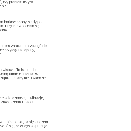
ć, czy problem leży w
enia.
an barków opony, ślady po
a. Przy feldze ocenia się
enia.
 co ma znaczenie szczególnie
jsce przylegania opony,
i.
erwisowe. To istotne, bo
olną utratę ciśnienia. W
zujnikiem, aby nie uszkodzić
e koła oznaczają wibracje,
 zawieszenia i układu
zdu. Koła dokręca się kluczem
ewnić się, że wszystko pracuje