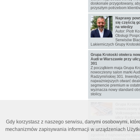
doskonale przygotowany, aby
przyszłym potrzebom klientó
Naprawy pow
się częścią g
na wiedzy
Autor: Piotr K
Obsługi Pospr
Serwisów Blac
Lakierniczych Grupy Krotoski
Grupa Krotoski otwiera no
Audi w Warszawie przy ulic
301
Z początkiem maja Grupa Kro
nowoczesny salon marki Audi 
Radzymińskiej 301. Inwestyc
najważniejszych otwarć deal
segmencie premium w ostatni
wyznacza nowy standard obs
stolicy.
Grupa Krotosk
nowoczesny s
Volkswagen w
ulicy Radzymi
Gdy korzystasz z naszego serwisu, danymi osobowymi, któr
Grupa Krotoski otwiera w ma
marki Volkswagen. Obiekt prz
mechanizmów zapisywania informacji w urządzeniach Użytkow
Radzymińskiej 301 zaprojekt
zgodnie z najnowszymi stan
producenta i stanowi odpow