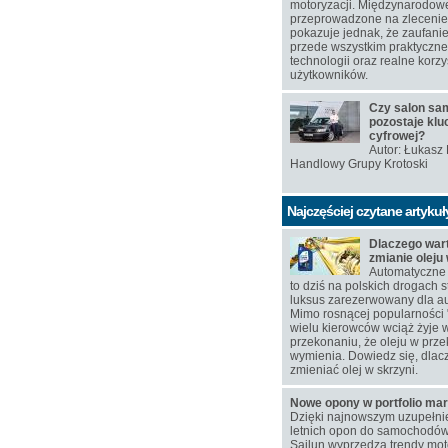
motoryzacji. Międzynarodow
przeprowadzone na zlecen
pokazuje jednak, że zaufanie
przede wszystkim praktyczn
technologii oraz realne korzy
użytkowników.
Czy salon s
pozostaje klu
cyfrowej?
Autor: Łukasz
Handlowy Grupy Krotoski
Najczęściej czytane artykuł
Dlaczego war
zmianie oleju
Automatyczne 
to dziś na polskich drogach s
luksus zarezerwowany dla au
Mimo rosnącej popularności 
wielu kierowców wciąż żyje 
przekonaniu, że oleju w przek
wymienia. Dowiedz się, dlac
zmieniać olej w skrzyni.
Nowe opony w portfolio mar
Dzięki najnowszym uzupełn
letnich opon do samochodó
Sailun wyprzedza trendy moto