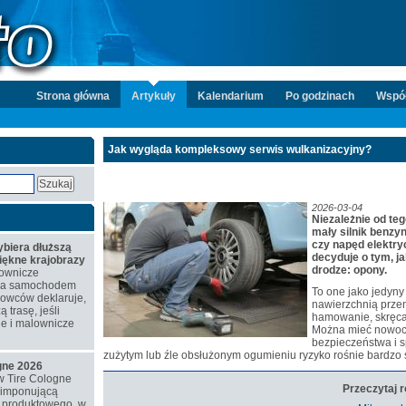
Strona główna
Artykuły
Kalendarium
Po godzinach
Wspó
Jak wygląda kompleksowy serwis wulkanizacyjny?
2026-03-04
Niezależnie od te
mały silnik benzy
czy napęd elektry
biera dłuższą
decyduje o tym, j
piękne krajobrazy
drodze: opony.
ownicze
azda samochodem
To one jako jedyny 
rowców deklaruje,
nawierzchnią prze
 trasę, jeśli
hamowanie, skręcan
ne i malownicze
Można mieć nowoc
bezpieczeństwa i s
zużytym lub źle obsłużonym ogumieniu ryzyko rośnie bardzo 
ogne 2026
w Tire Cologne
Przeczytaj 
 imponującą
o produktowego, w