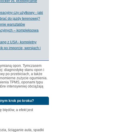
locker vs. przekręcanie
eacyjny czy użytkowy - jaki
brać do jazdy terenowej?
nie warsztatów
acyjnych – kompleksowa
tang z USA - kompletny
k po imporcie, wersjach i
 wymianą opon. Tymczasem
j: diagnostykę stanu opon i
awy po przebiciach, a także
ównomierne zużycie ogumienia.
śnienia TPMS, oponami typu
które intensywniej obciążają
yjnym krok po kroku?
 błędów, a efekt jest
zia, ściąganie auta, spadki