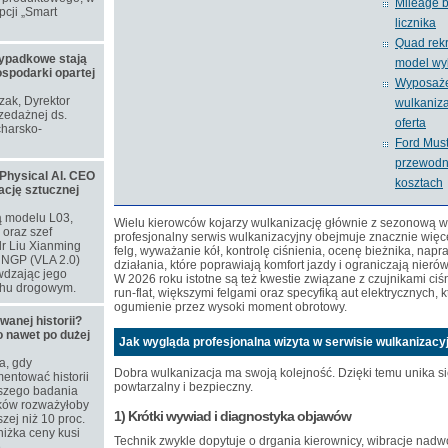
Mileage b
cji „Smart
licznika
Quad rekr
ypadkowe stają
model wy
ospodarki opartej
Wyposaże
ozak, Dyrektor
wulkaniz
zedażnej ds.
oferta
harsko-
Ford Mus
przewodni
Physical AI. CEO
kosztach
ację sztucznej
ą modelu L03,
Wielu kierowców kojarzy wulkanizację głównie z sezonową
oraz szef
profesjonalny
serwis
wulkanizacyjny obejmuje znacznie więce
dr Liu Xianming
felg, wyważanie kół, kontrolę ciśnienia, ocenę bieżnika, napr
u NGP (VLA 2.0)
działania, które poprawiają komfort jazdy i ograniczają nier
wdzając jego
W 2026 roku istotne są też kwestie związane z czujnikami ci
chu drogowym.
run-flat, większymi felgami oraz specyfiką aut elektrycznych, 
ogumienie przez wysoki moment obrotowy.
nej historii?
o nawet po dużej
Jak wygląda profesjonalna wizyta w serwisie wulkanizac
a, gdy
Dobra wulkanizacja ma swoją kolejność. Dzięki temu unika się
entować historii
powtarzalny i bezpieczny.
szego badania
aków rozważyłoby
1) Krótki wywiad i diagnostyka objawów
zej niż 10 proc.
niżka ceny kusi
Technik zwykle dopytuje o drgania kierownicy, wibracje nadwo
.