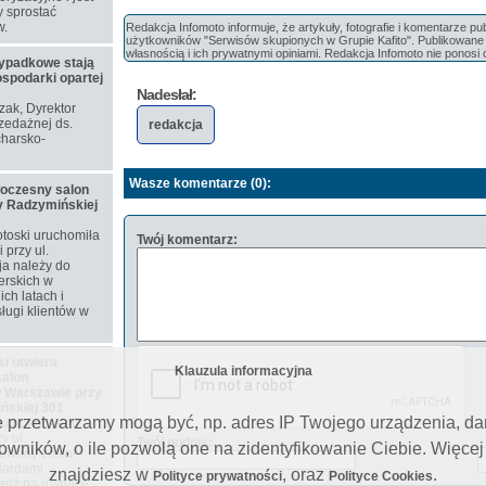
 sprostać
w.
Redakcja Infomoto informuje, że artykuły, fotografie i komentarze p
użytkowników "Serwisów skupionych w Grupie Kafito". Publikowane m
własnością i ich prywatnymi opiniami. Redakcja Infomoto nie ponosi 
ypadkowe stają
ospodarki opartej
Nadesłał:
ozak, Dyrektor
zedażnej ds.
redakcja
harsko-
Wasze komentarze (0):
woczesny salon
y Radzymińskiej
toski uruchomiła
Twój komentarz:
przy ul.
ja należy do
erskich w
ch latach i
ługi klientów w
i otwiera
Klauzula informacyjna
alon
 Warszawie przy
ńskiej 301
e przetwarzamy mogą być, np. adres IP Twojego urządzenia, d
ju nowy salon
y ul.
Twój podpis:
ników, o ile pozwolą one na zidentyfikowanie Ciebie. Więcej
owany został
dardami
znajdziesz w
, oraz
.
Polityce prywatności
Polityce Cookies
iedź na rosnące