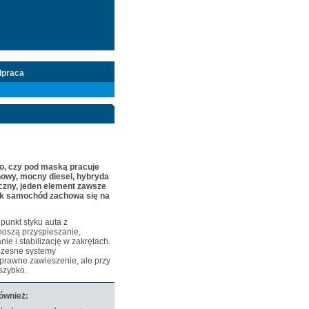
łpraca
go, czy pod maską pracuje
nowy, mocny diesel, hybryda
czny, jeden element zawsze
ak samochód zachowa się na
punkt styku auta z
noszą przyspieszanie,
ie i stabilizację w zakrętach.
zesne systemy
prawne zawieszenie, ale przy
szybko.
również: