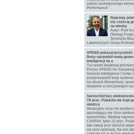
całości poświęconego koncep
Performance".
Naprawy pow
się częścią g
na wiedzy
Autor: Piotr K
Obsługi Pospr
Serwisów Blac
Lakierniczych Grupy Krotoski
XPENG pokazał przyszłość 
firmy sprawdził nową gener
inteligencji na u
Tuż przed światową premier
Prezes XPENG He Xiaopeng 
General Intelligence Center 
przeprowadzili testy system
na ulicach Monachium, spra
działanie w rzeczywistym ru
Samochód bez udokumentowa
78 proc. Polaków nie kupi g
obniżce
Atrakcyjna cena nie wystarcz
sprzedający nie chce udokum
samochodu. Według najnow
CARFAX, tylko 22 proc. Pol
taki zakup przy obniżce więks
od ceny rynkowej. Na wsi ob
częściej niż w dużym mieście