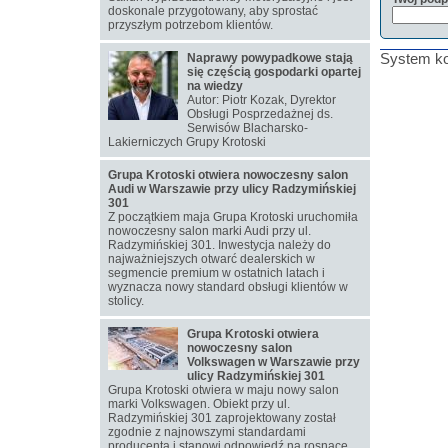
doskonale przygotowany, aby sprostać
przyszłym potrzebom klientów.
System ko
Naprawy powypadkowe stają
się częścią gospodarki opartej
na wiedzy
Autor: Piotr Kozak, Dyrektor
Obsługi Posprzedażnej ds.
Serwisów Blacharsko-
Lakierniczych Grupy Krotoski
Grupa Krotoski otwiera nowoczesny salon
Audi w Warszawie przy ulicy Radzymińskiej
301
Z początkiem maja Grupa Krotoski uruchomiła
nowoczesny salon marki Audi przy ul.
Radzymińskiej 301. Inwestycja należy do
najważniejszych otwarć dealerskich w
segmencie premium w ostatnich latach i
wyznacza nowy standard obsługi klientów w
stolicy.
Grupa Krotoski otwiera
nowoczesny salon
Volkswagen w Warszawie przy
ulicy Radzymińskiej 301
Grupa Krotoski otwiera w maju nowy salon
marki Volkswagen. Obiekt przy ul.
Radzymińskiej 301 zaprojektowany został
zgodnie z najnowszymi standardami
producenta i stanowi odpowiedź na rosnące