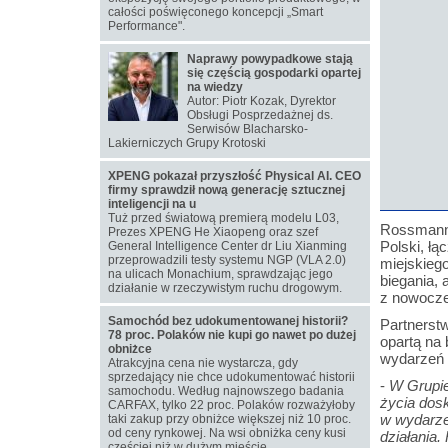
całości poświęconego koncepcji „Smart
Performance".
Naprawy powypadkowe stają
się częścią gospodarki opartej
na wiedzy
Autor: Piotr Kozak, Dyrektor
Obsługi Posprzedażnej ds.
Serwisów Blacharsko-
Lakierniczych Grupy Krotoski
XPENG pokazał przyszłość Physical AI. CEO
firmy sprawdził nową generację sztucznej
inteligencji na u
Tuż przed światową premierą modelu L03,
Rossmann 
Prezes XPENG He Xiaopeng oraz szef
Polski, łą
General Intelligence Center dr Liu Xianming
przeprowadzili testy systemu NGP (VLA 2.0)
miejskiego
na ulicach Monachium, sprawdzając jego
biegania, 
działanie w rzeczywistym ruchu drogowym.
z nowocze
Samochód bez udokumentowanej historii?
Partnerst
78 proc. Polaków nie kupi go nawet po dużej
opartą na 
obniżce
wydarzeń 
Atrakcyjna cena nie wystarcza, gdy
sprzedający nie chce udokumentować historii
-
W Grupie
samochodu. Według najnowszego badania
życia dosk
CARFAX, tylko 22 proc. Polaków rozważyłoby
w wydarzen
taki zakup przy obniżce większej niż 10 proc.
od ceny rynkowej. Na wsi obniżka ceny kusi
działania.
częściej niż w dużym mieście.