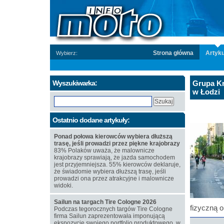
Strona główna
Artyku
Wybierz:
Wyszukiwarka:
Grupa Kr
w Łodzi
Ostatnio dodane artykuły:
Ponad połowa kierowców wybiera dłuższą
trasę, jeśli prowadzi przez piękne krajobrazy
83% Polaków uważa, że malownicze
krajobrazy sprawiają, że jazda samochodem
jest przyjemniejsza. 55% kierowców deklaruje,
że świadomie wybiera dłuższą trasę, jeśli
prowadzi ona przez atrakcyjne i malownicze
widoki.
Sailun na targach Tire Cologne 2026
fizyczną o
Podczas tegorocznych targów Tire Cologne
firma Sailun zaprezentowała imponującą
ekspozycję swojego portfolio produktowego, w