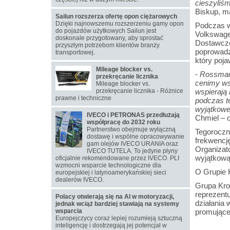
cieszyliśm
Biskup, m
Sailun rozszerza ofertę opon ciężarowych
Dzięki najnowszemu rozszerzeniu gamy opon
Podczas w
do pojazdów użytkowych Sailun jest
Volkswag
doskonale przygotowany, aby sprostać
Dostawcze
przyszłym potrzebom klientów branży
poprowadz
transportowej.
który poja
Mileage blocker vs.
-
Rossmann
przekręcanie licznika
cenimy wsp
Mileage blocker vs.
przekręcanie licznika - Różnice
wspierają
prawne i techniczne
podczas t
wyjątkowe
IVECO i PETRONAS przedłużają
Chmiel – 
współpracę do 2032 roku
Partnerstwo obejmuje wyłączną
Tegoroczn
dostawę i wspólne opracowywanie
frekwencję
gam olejów IVECO URANIA oraz
Organizato
IVECO TUTELA. To jedyne płyny
wyjątkową
oficjalnie rekomendowane przez IVECO. PLI
wzmocni wsparcie technologiczne dla
O Grupie 
europejskiej i latynoamerykańskiej sieci
dealerów IVECO.
Grupa Krot
reprezent
Polacy otwierają się na AI w motoryzacji,
działania 
jednak wciąż bardziej stawiają na systemy
wsparcia
promujące
Europejczycy coraz lepiej rozumieją sztuczną
inteligencję i dostrzegają jej potencjał w