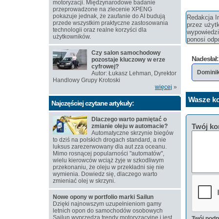
motoryzacji. Międzynarodowe badanie
przeprowadzone na zlecenie XPENG
pokazuje jednak, że zaufanie do AI budują
Redakcja In
przede wszystkim praktyczne zastosowania
przez użyt
technologii oraz realne korzyści dla
wypowiedzi 
użytkowników.
ponosi odpo
Czy salon samochodowy
Nadesłał:
pozostaje kluczowy w erze
cyfrowej?
Domini
Autor: Łukasz Lehman, Dyrektor
Handlowy Grupy Krotoski
więcej
»
Wasze ko
Najczęściej czytane artykuły:
Dlaczego warto pamiętać o
Twój ko
zmianie oleju w automacie?
Automatyczne skrzynie biegów
to dziś na polskich drogach standard, a nie
luksus zarezerwowany dla aut zza oceanu.
Mimo rosnącej popularności "automatów",
wielu kierowców wciąż żyje w szkodliwym
przekonaniu, że oleju w przekładni się nie
wymienia. Dowiedz się, dlaczego warto
zmieniać olej w skrzyni.
Nowe opony w portfolio marki Sailun
Dzięki najnowszym uzupełnieniom gamy
letnich opon do samochodów osobowych
Sailun wyprzedza trendy motoryzacyjne i jest
Twój podp