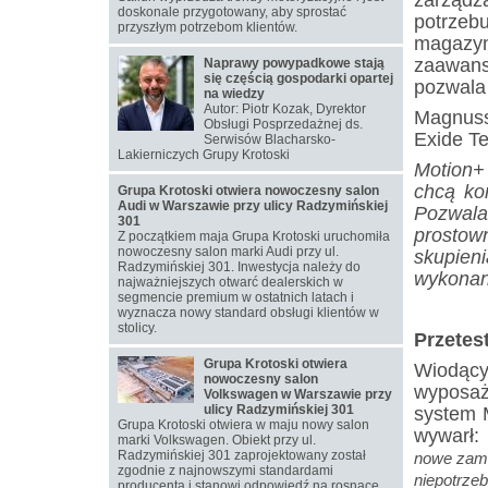
doskonale przygotowany, aby sprostać
potrzeb
przyszłym potrzebom klientów.
magazy
zaawans
Naprawy powypadkowe stają
się częścią gospodarki opartej
pozwala
na wiedzy
Autor: Piotr Kozak, Dyrektor
Magnuss
Obsługi Posprzedażnej ds.
Exide Te
Serwisów Blacharsko-
Lakierniczych Grupy Krotoski
Motion+ 
chcą ko
Grupa Krotoski otwiera nowoczesny salon
Audi w Warszawie przy ulicy Radzymińskiej
Pozwala
301
prostow
Z początkiem maja Grupa Krotoski uruchomiła
nowoczesny salon marki Audi przy ul.
skupien
Radzymińskiej 301. Inwestycja należy do
wykonani
najważniejszych otwarć dealerskich w
segmencie premium w ostatnich latach i
wyznacza nowy standard obsługi klientów w
stolicy.
Przetes
Grupa Krotoski otwiera
Wiodąc
nowoczesny salon
wyposaż
Volkswagen w Warszawie przy
ulicy Radzymińskiej 301
system M
Grupa Krotoski otwiera w maju nowy salon
wywarł:
marki Volkswagen. Obiekt przy ul.
Radzymińskiej 301 zaprojektowany został
nowe zamó
zgodnie z najnowszymi standardami
niepotrze
producenta i stanowi odpowiedź na rosnące