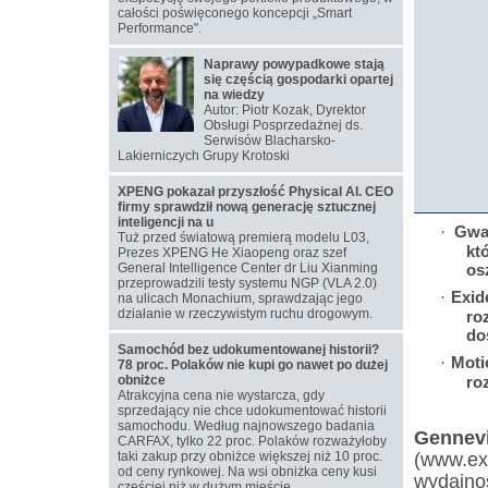
całości poświęconego koncepcji „Smart
Performance".
Naprawy powypadkowe stają
się częścią gospodarki opartej
na wiedzy
Autor: Piotr Kozak, Dyrektor
Obsługi Posprzedażnej ds.
Serwisów Blacharsko-
Lakierniczych Grupy Krotoski
XPENG pokazał przyszłość Physical AI. CEO
firmy sprawdził nową generację sztucznej
inteligencji na u
Gwa
·
Tuż przed światową premierą modelu L03,
kt
Prezes XPENG He Xiaopeng oraz szef
General Intelligence Center dr Liu Xianming
os
przeprowadzili testy systemu NGP (VLA 2.0)
Exid
·
na ulicach Monachium, sprawdzając jego
działanie w rzeczywistym ruchu drogowym.
ro
do
Samochód bez udokumentowanej historii?
Moti
·
78 proc. Polaków nie kupi go nawet po dużej
obniżce
ro
Atrakcyjna cena nie wystarcza, gdy
sprzedający nie chce udokumentować historii
samochodu. Według najnowszego badania
Gennevi
CARFAX, tylko 22 proc. Polaków rozważyłoby
(www.ex
taki zakup przy obniżce większej niż 10 proc.
od ceny rynkowej. Na wsi obniżka ceny kusi
wydajno
częściej niż w dużym mieście.