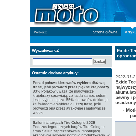
Strona główna
Artyku
Wybierz:
Wyszukiwarka:
Exide T
oprogram
Ostatnio dodane artykuły:
2022-01-2
Exide Te
Ponad połowa kierowców wybiera dłuższą
najwyższ
trasę, jeśli prowadzi przez piękne krajobrazy
83% Polaków uważa, że malownicze
akumulat
krajobrazy sprawiają, że jazda samochodem
pewny i p
jest przyjemniejsza. 55% kierowców deklaruje,
osadzony
że świadomie wybiera dłuższą trasę, jeśli
prowadzi ona przez atrakcyjne i malownicze
Moti
·
widoki.
pa
Sailun na targach Tire Cologne 2026
Podczas tegorocznych targów Tire Cologne
firma Sailun zaprezentowała imponującą
ekspozycję swojego portfolio produktowego, w