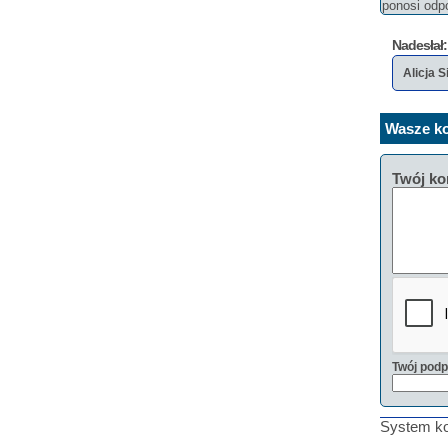
ponosi odpo
Nadesłał:
Alicja 
Wasze ko
Twój ko
Twój podp
System ko