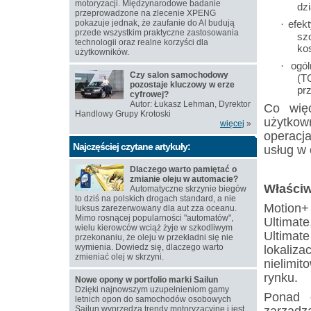
motoryzacji. Międzynarodowe badanie
dzi
przeprowadzone na zlecenie XPENG
pokazuje jednak, że zaufanie do AI budują
efek
·
przede wszystkim praktyczne zastosowania
sz
technologii oraz realne korzyści dla
ko
użytkowników.
ogó
·
Czy salon samochodowy
(T
pozostaje kluczowy w erze
pr
cyfrowej?
Autor: Łukasz Lehman, Dyrektor
Co więc
Handlowy Grupy Krotoski
użytko
więcej
»
operacj
Najczęściej czytane artykuły:
usług w 
Dlaczego warto pamiętać o
zmianie oleju w automacie?
Właściw
Automatyczne skrzynie biegów
to dziś na polskich drogach standard, a nie
Motion+ 
luksus zarezerwowany dla aut zza oceanu.
Mimo rosnącej popularności "automatów",
Ultimat
wielu kierowców wciąż żyje w szkodliwym
Ultimat
przekonaniu, że oleju w przekładni się nie
wymienia. Dowiedz się, dlaczego warto
lokali
zmieniać olej w skrzyni.
nielimit
rynku.
Nowe opony w portfolio marki Sailun
Dzięki najnowszym uzupełnieniom gamy
Ponad d
letnich opon do samochodów osobowych
zarządz
Sailun wyprzedza trendy motoryzacyjne i jest