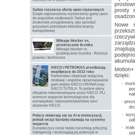
prostow
prosty 
Sailun rozszerza ofertę opon ciężarowych
Dzięki najnowszemu rozszerzeniu gamy opon
osadzon
do pojazdów użytkowych Sailun jest
doskonale przygotowany, aby sprostać
Nowe n
przyszłym potrzebom klientów branży
przeks
transportowej.
rzeczy
Mileage blocker vs.
zarząd
przekręcanie licznika
znajdu
Mileage blocker vs.
przekręcanie licznika - Różnice
podejm
prawne i techniczne
akumula
IVECO i PETRONAS przedłużają
Motion+
współpracę do 2032 roku
dzięki:
Partnerstwo obejmuje wyłączną
dostawę i wspólne opracowywanie
moni
·
gam olejów IVECO URANIA oraz
po
IVECO TUTELA. To jedyne płyny
oficjalnie rekomendowane przez IVECO. PLI
na
wzmocni wsparcie technologiczne dla
preze
europejskiej i latynoamerykańskiej sieci
·
dealerów IVECO.
dr
wysy
·
Polacy otwierają się na AI w motoryzacji,
od
jednak wciąż bardziej stawiają na systemy
wsparcia
maks
·
Europejczycy coraz lepiej rozumieją sztuczną
inteligencję i dostrzegają jej potencjał w
us