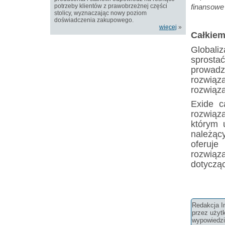
potrzeby klientów z prawobrzeżnej części
finansowe
stolicy, wyznaczając nowy poziom
doświadczenia zakupowego.
więcej
»
Całkiem
Globali
sprosta
prowadz
rozwią
rozwiąza
Exide c
rozwiąz
którym 
należąc
oferuj
rozwią
dotyczą
Redakcja In
przez użyt
wypowiedzi 