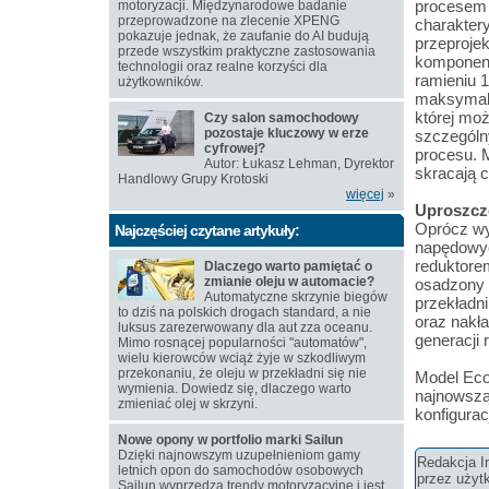
procesem 
motoryzacji. Międzynarodowe badanie
przeprowadzone na zlecenie XPENG
charakter
pokazuje jednak, że zaufanie do AI budują
przeproje
przede wszystkim praktyczne zastosowania
komponent
technologii oraz realne korzyści dla
ramieniu 1
użytkowników.
maksymaln
której mo
Czy salon samochodowy
pozostaje kluczowy w erze
szczególny
cyfrowej?
procesu. 
Autor: Łukasz Lehman, Dyrektor
skracają 
Handlowy Grupy Krotoski
więcej
»
Uproszczo
Oprócz wy
Najczęściej czytane artykuły:
napędowych
reduktorem
Dlaczego warto pamiętać o
zmianie oleju w automacie?
osadzony 
Automatyczne skrzynie biegów
przekładni
to dziś na polskich drogach standard, a nie
oraz nakł
luksus zarezerwowany dla aut zza oceanu.
generacji 
Mimo rosnącej popularności "automatów",
wielu kierowców wciąż żyje w szkodliwym
przekonaniu, że oleju w przekładni się nie
Model Eco
wymienia. Dowiedz się, dlaczego warto
najnowszą 
zmieniać olej w skrzyni.
konfigurac
Nowe opony w portfolio marki Sailun
Dzięki najnowszym uzupełnieniom gamy
Redakcja In
letnich opon do samochodów osobowych
przez użyt
Sailun wyprzedza trendy motoryzacyjne i jest