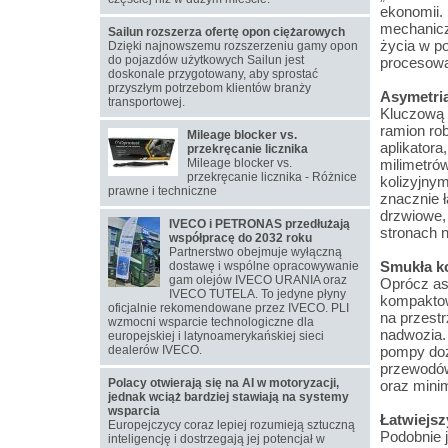
ekonomii.
mechanicz
Sailun rozszerza ofertę opon ciężarowych
życia w p
Dzięki najnowszemu rozszerzeniu gamy opon
do pojazdów użytkowych Sailun jest
procesową
doskonale przygotowany, aby sprostać
przyszłym potrzebom klientów branży
Asymetria
transportowej.
Kluczową 
ramion rob
Mileage blocker vs.
aplikatora
przekręcanie licznika
Mileage blocker vs.
milimetró
przekręcanie licznika - Różnice
kolizyjny
prawne i techniczne
znacznie ł
drzwiowe,
IVECO i PETRONAS przedłużają
stronach 
współpracę do 2032 roku
Partnerstwo obejmuje wyłączną
Smukła k
dostawę i wspólne opracowywanie
gam olejów IVECO URANIA oraz
Oprócz as
IVECO TUTELA. To jedyne płyny
kompaktow
oficjalnie rekomendowane przez IVECO. PLI
na przest
wzmocni wsparcie technologiczne dla
nadwozia. 
europejskiej i latynoamerykańskiej sieci
dealerów IVECO.
pompy dozu
przewodów
Polacy otwierają się na AI w motoryzacji,
oraz minim
jednak wciąż bardziej stawiają na systemy
wsparcia
Łatwiejsz
Europejczycy coraz lepiej rozumieją sztuczną
Podobnie 
inteligencję i dostrzegają jej potencjał w