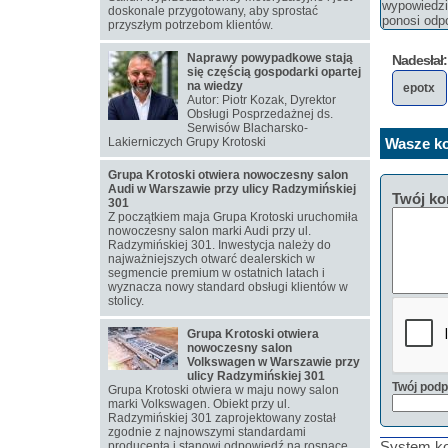
wypowiedzi 
doskonale przygotowany, aby sprostać
ponosi odpo
przyszłym potrzebom klientów.
Naprawy powypadkowe stają
Nadesłał:
się częścią gospodarki opartej
na wiedzy
epotx
Autor: Piotr Kozak, Dyrektor
Obsługi Posprzedażnej ds.
Serwisów Blacharsko-
Lakierniczych Grupy Krotoski
Wasze ko
Grupa Krotoski otwiera nowoczesny salon
Audi w Warszawie przy ulicy Radzymińskiej
Twój ko
301
Z początkiem maja Grupa Krotoski uruchomiła
nowoczesny salon marki Audi przy ul.
Radzymińskiej 301. Inwestycja należy do
najważniejszych otwarć dealerskich w
segmencie premium w ostatnich latach i
wyznacza nowy standard obsługi klientów w
stolicy.
Grupa Krotoski otwiera
nowoczesny salon
Volkswagen w Warszawie przy
ulicy Radzymińskiej 301
Twój podp
Grupa Krotoski otwiera w maju nowy salon
marki Volkswagen. Obiekt przy ul.
Radzymińskiej 301 zaprojektowany został
zgodnie z najnowszymi standardami
System ko
producenta i stanowi odpowiedź na rosnące