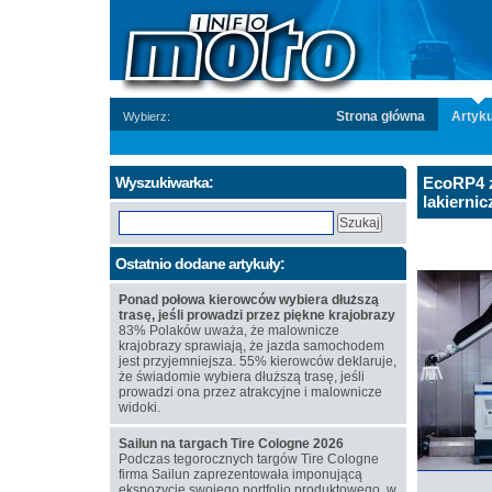
Strona główna
Artyku
Wybierz:
Wyszukiwarka:
EcoRP4 z
lakierni
Ostatnio dodane artykuły:
Ponad połowa kierowców wybiera dłuższą
trasę, jeśli prowadzi przez piękne krajobrazy
83% Polaków uważa, że malownicze
krajobrazy sprawiają, że jazda samochodem
jest przyjemniejsza. 55% kierowców deklaruje,
że świadomie wybiera dłuższą trasę, jeśli
prowadzi ona przez atrakcyjne i malownicze
widoki.
Sailun na targach Tire Cologne 2026
Podczas tegorocznych targów Tire Cologne
firma Sailun zaprezentowała imponującą
ekspozycję swojego portfolio produktowego, w