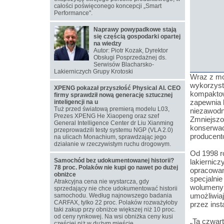
całości poświęconego koncepcji „Smart
Performance".
Naprawy powypadkowe stają
się częścią gospodarki opartej
na wiedzy
Autor: Piotr Kozak, Dyrektor
Obsługi Posprzedażnej ds.
Serwisów Blacharsko-
Lakierniczych Grupy Krotoski
Wraz z mo
wykorzyst
XPENG pokazał przyszłość Physical AI. CEO
kompaktowy
firmy sprawdził nową generację sztucznej
zapewnia 
inteligencji na u
Tuż przed światową premierą modelu L03,
niezawodn
Prezes XPENG He Xiaopeng oraz szef
Zmniejszo
General Intelligence Center dr Liu Xianming
konserwac
przeprowadzili testy systemu NGP (VLA 2.0)
producent
na ulicach Monachium, sprawdzając jego
działanie w rzeczywistym ruchu drogowym.
Od 1998 ro
Samochód bez udokumentowanej historii?
lakiernic
78 proc. Polaków nie kupi go nawet po dużej
opracowan
obniżce
specjalnie
Atrakcyjna cena nie wystarcza, gdy
wolumeny 
sprzedający nie chce udokumentować historii
umożliwiaj
samochodu. Według najnowszego badania
CARFAX, tylko 22 proc. Polaków rozważyłoby
przez inst
taki zakup przy obniżce większej niż 10 proc.
od ceny rynkowej. Na wsi obniżka ceny kusi
„Ta czwar
częściej niż w dużym mieście.