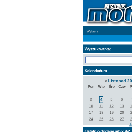
Wybierz:
Wyszukiwarka:
Kalendarium
Listopad 2
«
Pon
Wto
Śro
Czw
P
4
3
5
6
10
11
12
13
17
18
19
20
24
25
26
27
d
Ostatnio dodane artykuły: