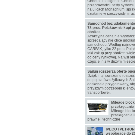
General Intelligence Center 
przeprowadzili testy system
na ulicach Monachium, spra
działanie w rzeczywistym ru
Samochód bez udokumentowa
78 proc. Polaków nie kupi g
obniżce
Atrakcyjna cena nie wystarcz
sprzedający nie chce udokum
samochodu. Według najnow
CARFAX, tylko 22 proc. Pol
taki zakup przy obniżce więks
od ceny rynkowej. Na wsi ob
częściej niż w dużym mieście
Sailun rozszerza ofertę op
Dzięki najnowszemu rozsze
do pojazdów użytkowych Sail
doskonale przygotowany, aby
przyszłym potrzebom klientó
transportowej.
Mileage block
przekręcanie 
Mileage blocke
przekręcanie l
prawne i techniczne
IVECO i PETRONA
współpracę do 2