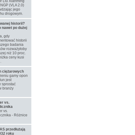
dr Liu Xianming
u NGP (VLA 2.0)
wdzając jego
chu drogowym.
nej historii?
o nawet po dużej
a, gdy
entować historii
szego badania
aków rozważyłoby
zej niż 10 proc.
niżka ceny kusi
.
on ciężarowych
rzeniu gamy opon
un jest
 sprostać
w branży
er vs.
licznika
r vs.
icznika - Różnice
S przedłużają
032 roku