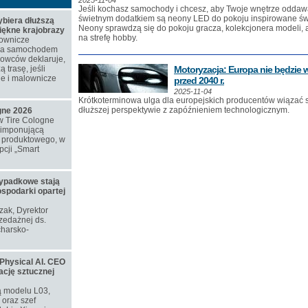
2025-11-04
Jeśli kochasz samochody i chcesz, aby Twoje wnętrze oddaw
świetnym dodatkiem są neony LED do pokoju inspirowane świ
biera dłuższą
Neony sprawdzą się do pokoju gracza, kolekcjonera modeli,
piękne krajobrazy
na strefę hobby.
ownicze
azda samochodem
rowców deklaruje,
 trasę, jeśli
Motoryzacja: Europa nie będzie w
ne i malownicze
przed 2040 r.
2025-11-04
Krótkoterminowa ulga dla europejskich producentów wiązać 
dłuższej perspektywie z zapóźnieniem technologicznym.
ogne 2026
w Tire Cologne
 imponującą
o produktowego, w
cji „Smart
ypadkowe stają
ospodarki opartej
ozak, Dyrektor
zedażnej ds.
harsko-
Physical AI. CEO
ację sztucznej
ą modelu L03,
oraz szef