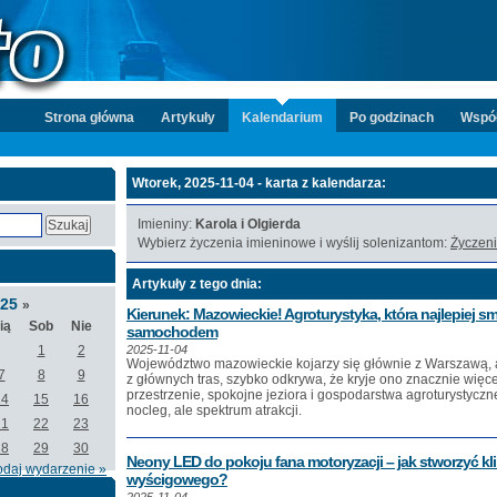
Strona główna
Artykuły
Kalendarium
Po godzinach
Wspó
Wtorek, 2025-11-04 - karta z kalendarza:
Imieniny:
Karola i Olgierda
Wybierz życzenia imieninowe i wyślij solenizantom:
Życzeni
Artykuły z tego dnia:
025
»
Kierunek: Mazowieckie! Agroturystyka, która najlepiej 
ią
Sob
Nie
samochodem
1
2
2025-11-04
Województwo mazowieckie kojarzy się głównie z Warszawą, al
7
8
9
z głównych tras, szybko odkrywa, że kryje ono znacznie więce
przestrzenie, spokojne jeziora i gospodarstwa agroturystyczne,
14
15
16
nocleg, ale spektrum atrakcji.
21
22
23
28
29
30
Neony LED do pokoju fana motoryzacji – jak stworzyć kli
odaj wydarzenie »
wyścigowego?