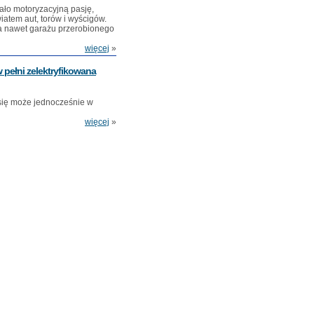
ało motoryzacyjną pasję,
atem aut, torów i wyścigów.
 a nawet garażu przerobionego
więcej
»
 pełni zelektryfikowana
się może jednocześnie w
więcej
»