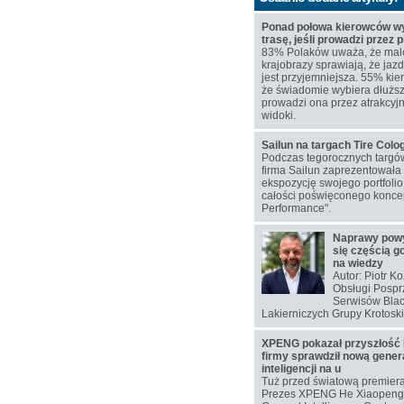
Ponad połowa kierowców wy
trasę, jeśli prowadzi przez 
83% Polaków uważa, że mal
krajobrazy sprawiają, że j
jest przyjemniejsza. 55% kie
że świadomie wybiera dłuższą
prowadzi ona przez atrakcyj
widoki.
Sailun na targach Tire Col
Podczas tegorocznych targó
firma Sailun zaprezentowała
ekspozycję swojego portfoli
całości poświęconego koncep
Performance".
Naprawy pow
się częścią g
na wiedzy
Autor: Piotr K
Obsługi Pospr
Serwisów Blac
Lakierniczych Grupy Krotoski
XPENG pokazał przyszłość 
firmy sprawdził nową gener
inteligencji na u
Tuż przed światową premier
Prezes XPENG He Xiaopeng 