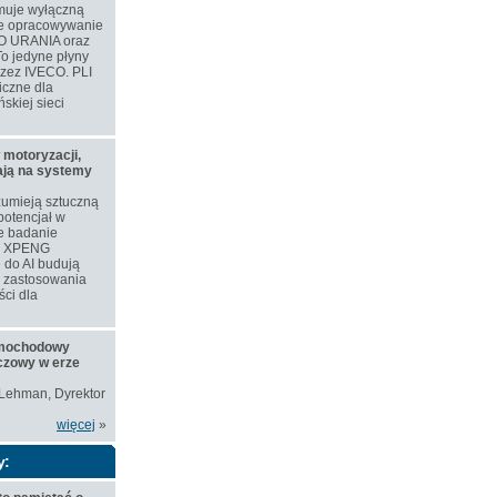
muje wyłączną
ne opracowywanie
O URANIA oraz
o jedyne płyny
rzez IVECO. PLI
iczne dla
skiej sieci
 motoryzacji,
iają na systemy
zumieją sztuczną
 potencjał w
e badanie
ie XPENG
 do AI budują
e zastosowania
ści dla
amochodowy
czowy w erze
 Lehman, Dyrektor
więcej
»
y: