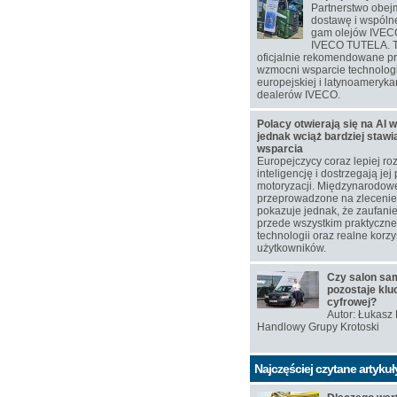
Partnerstwo obej
dostawę i wspól
gam olejów IVEC
IVECO TUTELA. T
oficjalnie rekomendowane p
wzmocni wsparcie technolog
europejskiej i latynoamerykań
dealerów IVECO.
Polacy otwierają się na AI w
jednak wciąż bardziej staw
wsparcia
Europejczycy coraz lepiej ro
inteligencję i dostrzegają jej
motoryzacji. Międzynarodow
przeprowadzone na zlecen
pokazuje jednak, że zaufanie
przede wszystkim praktyczn
technologii oraz realne korzy
użytkowników.
Czy salon s
pozostaje klu
cyfrowej?
Autor: Łukasz
Handlowy Grupy Krotoski
Najczęściej czytane artykuł