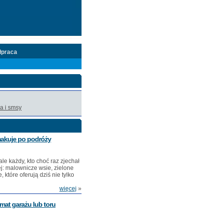
łpraca
a i smsy
smakuje po podróży
e każdy, kto choć raz zjechał
j: malownicze wsie, zielone
 które oferują dziś nie tylko
więcej
»
mat garażu lub toru