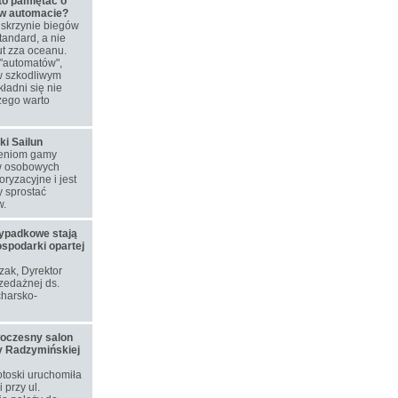
to pamiętać o
 w automacie?
skrzynie biegów
tandard, a nie
t zza oceanu.
"automatów",
w szkodliwym
ładni się nie
zego warto
ki Sailun
ieniom gamy
w osobowych
ryzacyjne i jest
 sprostać
w.
ypadkowe stają
ospodarki opartej
ozak, Dyrektor
zedażnej ds.
harsko-
woczesny salon
y Radzymińskiej
toski uruchomiła
przy ul.