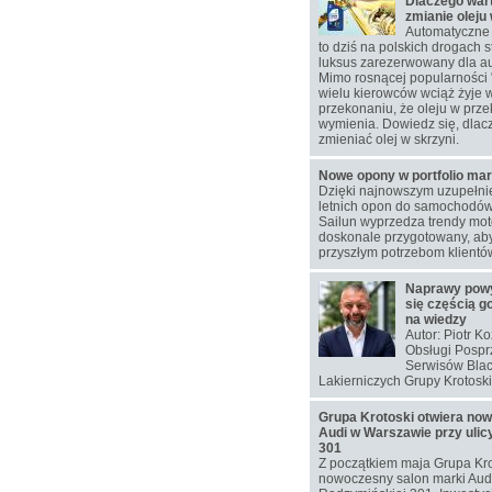
Dlaczego war
zmianie oleju
Automatyczne 
to dziś na polskich drogach s
luksus zarezerwowany dla au
Mimo rosnącej popularności 
wielu kierowców wciąż żyje 
przekonaniu, że oleju w przek
wymienia. Dowiedz się, dlac
zmieniać olej w skrzyni.
Nowe opony w portfolio mar
Dzięki najnowszym uzupełn
letnich opon do samochodó
Sailun wyprzedza trendy moto
doskonale przygotowany, aby
przyszłym potrzebom klientó
Naprawy pow
się częścią g
na wiedzy
Autor: Piotr K
Obsługi Pospr
Serwisów Blac
Lakierniczych Grupy Krotoski
Grupa Krotoski otwiera no
Audi w Warszawie przy ulic
301
Z początkiem maja Grupa Kro
nowoczesny salon marki Audi 