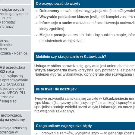
Co przygotować do wizyty
on ciężarowych
Dokumenty:
dowód rejestracyjny/pojazdu (lub mObywatel
rzeniu gamy opon
Wszystkie posiadane klucze:
jeśli jakiś komplet został w
un jest
 sprostać
Informacje o aucie:
marka/model/rocznik/wersja nadwozia, 
w branży
kiedy zgubiłeś).
Miejsce postoju:
adres lub dokładny punkt na mapie; inf
er vs.
utrudnieniach w dojeździe.
licznika
r vs.
icznika - Różnice
Mobilnie czy stacjonarnie w Katowicach?
Usługa mobilna
sprawdza się, gdy auto jest unieruchomione l
S przedłużają
Wizyta stacjonarna
bywa korzystna, gdy potrzebne jest pełne
032 roku
Najlepiej wybrać wykonawcę, który oferuje oba rozwiązania i d
muje wyłączną
ne opracowywanie
O URANIA oraz
o jedyne płyny
Ile to trwa i ile kosztuje?
rzez IVECO. PLI
iczne dla
Typowe przypadki zamykają się zwykle w
kilkudziesięciu mi
skiej sieci
typu klucza (klasyczny, pilot „scyzoryk”, smart key) i specyfi
specjalista podaje
widełki
przed wizytą i informuje, co może je
niż wstępnie zakładany).
 motoryzacji,
iają na systemy
Czego unikać: najczęstsze błędy
zumieją sztuczną
 potencjał w
Forsowanie zamków, wybijanie szyb — to generuje koszt i