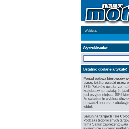
Wybierz:
Wyszukiwarka:
Ostatnio dodane artykuły:
Ponad połowa kierowców wy
trasę, jeśli prowadzi przez 
83% Polaków uważa, że mal
krajobrazy sprawiają, że j
jest przyjemniejsza. 55% kie
że świadomie wybiera dłuższą
prowadzi ona przez atrakcyj
widoki.
Sailun na targach Tire Col
Podczas tegorocznych targó
firma Sailun zaprezentowała
ekspozycję swojego portfoli