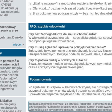
e badanie
„Zdalne naprawy” i samodzielne rozbieranie elektroniki pil
ie XPENG
 do AI budują
Oferty „od…” bez jasnych zasad dopłat i bez weryfikacji p
e zastosowania
Brak dokumentów podczas wizyty — bez nich legalna obsł
ści dla
FAQ: szybkie odpowiedzi
amochodowy
czowy w erze
Czy bez żadnego klucza da się uruchomić auto?
 Lehman, Dyrektor
W większości przypadków tak — specjalista potwierdzi specyfi
zaproponuje legalne rozwiązanie.
więcej
»
Czy muszę zgłaszać sprawę na policję/ubezpieczenie?
Zgłoszenie bywa pomocne przy podejrzeniu kradzieży kluczy 
y:
ubezpieczeniowych. Decyzję podejmij indywidualnie, a doku
Czy to potrwa dłużej w nowszych autach?
to pamiętać o
Bywa, że nowsze modele wymagają dodatkowych czynności. P
 w automacie?
czasie i przejrzyście wyjaśni zakres prac.
skrzynie biegów
tandard, a nie
t zza oceanu.
"automatów",
Podsumowanie
w szkodliwym
ładni się nie
Po zgubieniu kluczyków w Katowicach trzymaj się prostego p
zego warto
przygotuj dokumenty, umów wizytę i pozwól specjaliście zwer
Sprawdzone wsparcie znajdziesz tutaj:
dorabianie kluczy s
ki Sailun
Redakcja Infomoto informuje, że artykuły, fotografie i komentarze p
ieniom gamy
użytkowników "Serwisów skupionych w Grupie Kafito". Publikowane m
w osobowych
własnością i ich prywatnymi opiniami. Redakcja Infomoto nie ponosi 
ryzacyjne i jest