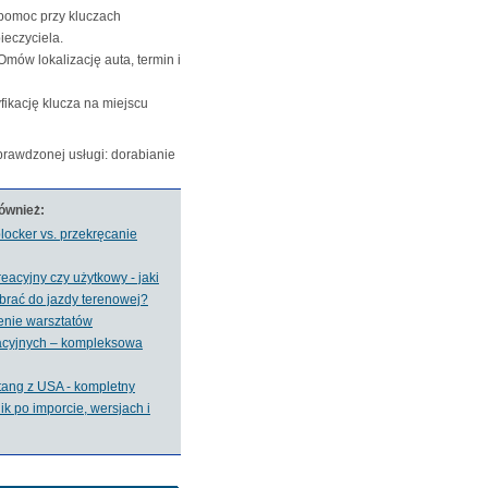
 pomoc przy kluczach
ieczyciela.
mów lokalizację auta, termin i
ikację klucza na miejscu
sprawdzonej usługi:
dorabianie
również:
locker vs. przekręcanie
eacyjny czy użytkowy - jaki
brać do jazdy terenowej?
nie warsztatów
acyjnych – kompleksowa
tang z USA - kompletny
k po imporcie, wersjach i