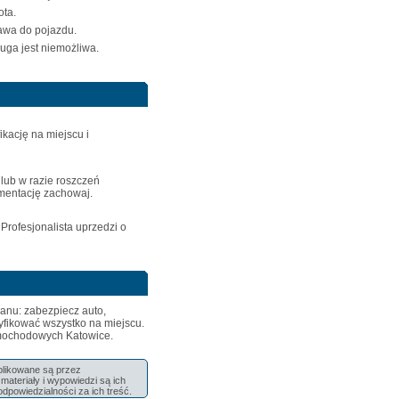
ota.
rawa do pojazdu.
uga jest niemożliwa.
kację na miejscu i
lub w razie roszczeń
mentację zachowaj.
rofesjonalista uprzedzi o
lanu: zabezpiecz auto,
yfikować wszystko na miejscu.
amochodowych Katowice
.
ublikowane są przez
ateriały i wypowiedzi są ich
odpowiedzialności za ich treść.