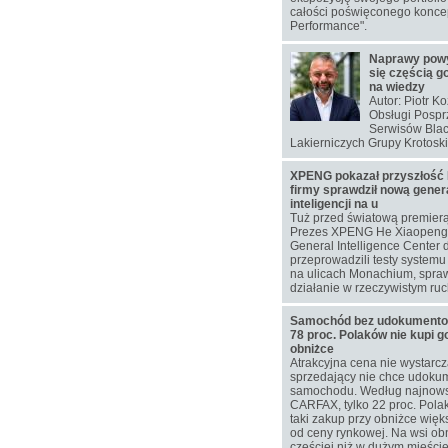
całości poświęconego koncep
Performance".
Naprawy pow
się częścią g
na wiedzy
Autor: Piotr K
Obsługi Pospr
Serwisów Blac
Lakierniczych Grupy Krotoski
XPENG pokazał przyszłość 
firmy sprawdził nową gener
inteligencji na u
Tuż przed światową premier
Prezes XPENG He Xiaopeng 
General Intelligence Center 
przeprowadzili testy system
na ulicach Monachium, spra
działanie w rzeczywistym ru
Samochód bez udokumentowa
78 proc. Polaków nie kupi g
obniżce
Atrakcyjna cena nie wystarcz
sprzedający nie chce udokum
samochodu. Według najnow
CARFAX, tylko 22 proc. Pol
taki zakup przy obniżce więks
od ceny rynkowej. Na wsi ob
częściej niż w dużym mieście