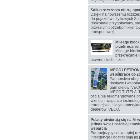
Sailun rozszerza ofertę op
Dzięki najnowszemu rozsze
do pojazdów użytkowych Sail
doskonale przygotowany, aby
przyszłym potrzebom klientó
transportowej.
Mileage block
przekręcanie 
Mileage blocke
przekręcanie l
prawne i techniczne
IVECO i PETRONA
współpracę do 2
Partnerstwo obej
dostawę i wspól
gam olejów IVEC
IVECO TUTELA. T
oficjalnie rekomendowane p
wzmocni wsparcie technolog
europejskiej i latynoamerykań
dealerów IVECO.
Polacy otwierają się na AI w
jednak wciąż bardziej staw
wsparcia
Europejczycy coraz lepiej ro
inteligencję i dostrzegają jej