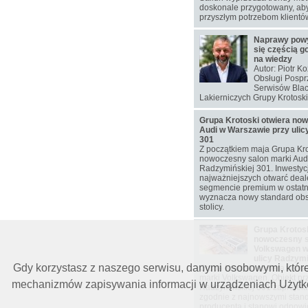
doskonale przygotowany, aby
przyszłym potrzebom klientó
Naprawy pow
się częścią g
na wiedzy
Autor: Piotr K
Obsługi Pospr
Serwisów Blac
Lakierniczych Grupy Krotoski
Grupa Krotoski otwiera no
Audi w Warszawie przy ulic
301
Z początkiem maja Grupa Kro
nowoczesny salon marki Audi 
Radzymińskiej 301. Inwestyc
najważniejszych otwarć deal
segmencie premium w ostatni
wyznacza nowy standard obs
stolicy.
Grupa Krotosk
nowoczesny s
Volkswagen w
ulicy Radzymi
Gdy korzystasz z naszego serwisu, danymi osobowymi, któr
Grupa Krotoski otwiera w ma
marki Volkswagen. Obiekt prz
mechanizmów zapisywania informacji w urządzeniach Użytkow
Radzymińskiej 301 zaprojekt
zgodnie z najnowszymi stan
producenta i stanowi odpow