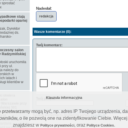
 sprostać
w.
Nadesłał:
redakcja
ypadkowe stają
ospodarki opartej
ozak, Dyrektor
Wasze komentarze (0):
zedażnej ds.
harsko-
Twój komentarz:
woczesny salon
y Radzymińskiej
toski uruchomiła
przy ul.
ja należy do
erskich w
ch latach i
ługi klientów w
i otwiera
Klauzula informacyjna
Twój podpis:
alon
 Warszawie przy
ńskiej 301
e przetwarzamy mogą być, np. adres IP Twojego urządzenia, d
ju nowy salon
System komentarzy dostarcza serwis
eGadki.pl
y ul.
ników, o ile pozwolą one na zidentyfikowanie Ciebie. Więcej
owany został
dardami
znajdziesz w
, oraz
.
Polityce prywatności
Polityce Cookies
iedź na rosnące