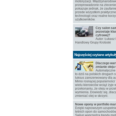
motoryzacji. Międzynarodow
przeprowadzone na zlecen
pokazuje jednak, że zaufanie
przede wszystkim praktyczn
technologii oraz realne korzy
użytkowników.
Czy salon s
pozostaje klu
cyfrowej?
Autor: Łukasz
Handlowy Grupy Krotoski
Najczęściej czytane artykuł
Dlaczego war
zmianie oleju
Automatyczne 
to dziś na polskich drogach s
luksus zarezerwowany dla au
Mimo rosnącej popularności 
wielu kierowców wciąż żyje 
przekonaniu, że oleju w przek
wymienia. Dowiedz się, dlac
zmieniać olej w skrzyni.
Nowe opony w portfolio mar
Dzięki najnowszym uzupełn
letnich opon do samochodó
Sailun wyprzedza trendy moto