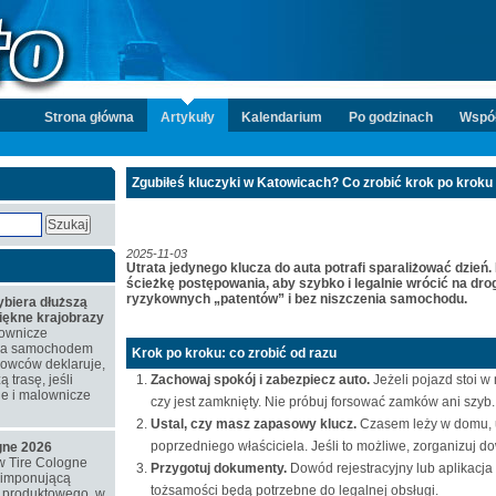
Strona główna
Artykuły
Kalendarium
Po godzinach
Wspó
Zgubiłeś kluczyki w Katowicach? Co zrobić krok po kroku (
2025-11-03
Utrata jedynego klucza do auta potrafi sparaliżować dzień.
ścieżkę postępowania, aby szybko i legalnie wrócić na dro
ryzykownych „patentów” i bez niszczenia samochodu.
biera dłuższą
piękne krajobrazy
ownicze
azda samochodem
Krok po kroku: co zrobić od razu
rowców deklaruje,
 trasę, jeśli
Zachowaj spokój i zabezpiecz auto.
Jeżeli pojazd stoi w
ne i malownicze
czy jest zamknięty. Nie próbuj forsować zamków ani szyb.
Ustal, czy masz zapasowy klucz.
Czasem leży w domu, u 
poprzedniego właściciela. Jeśli to możliwe, zorganizuj
ogne 2026
w Tire Cologne
Przygotuj dokumenty.
Dowód rejestracyjny lub aplikacj
 imponującą
tożsamości będą potrzebne do legalnej obsługi.
o produktowego, w