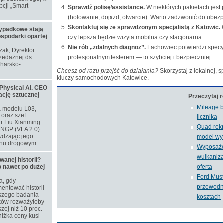
cji „Smart
Sprawdź polisę/assistance.
W niektórych pakietach jest
(holowanie, dojazd, otwarcie). Warto zadzwonić do ubezp
Skontaktuj się ze sprawdzonym specjalistą z Katowic.
O
ypadkowe stają
ospodarki opartej
czy lepsza będzie wizyta mobilna czy stacjonarna.
Nie rób „zdalnych diagnoz”.
Fachowiec potwierdzi specyf
ozak, Dyrektor
zedażnej ds.
profesjonalnym testerem — to szybciej i bezpieczniej.
harsko-
Chcesz od razu przejść do działania?
Skorzystaj z lokalnej, 
kluczy samochodowych Katowice
.
Physical AI. CEO
ację sztucznej
Przeczytaj 
Mileage b
ą modelu L03,
oraz szef
licznika
dr Liu Xianming
Quad rekr
u NGP (VLA 2.0)
wdzając jego
model wy
chu drogowym.
Wyposaże
wulkaniz
nej historii?
o nawet po dużej
oferta
Ford Mus
a, gdy
przewodni
entować historii
szego badania
kosztach
aków rozważyłoby
zej niż 10 proc.
niżka ceny kusi
.