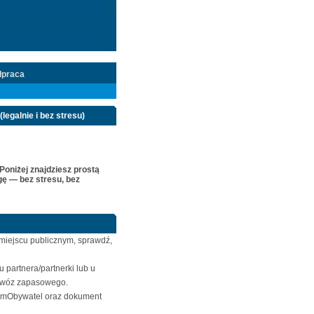
łpraca
legalnie i bez stresu)
 Poniżej znajdziesz prostą
gę — bez stresu, bez
 miejscu publicznym, sprawdź,
partnera/partnerki lub u
 dowóz zapasowego.
a mObywatel oraz dokument