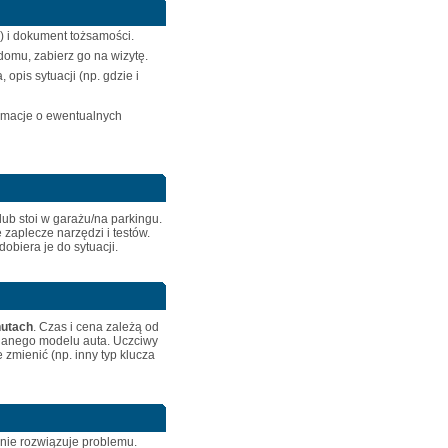
) i dokument tożsamości.
 domu, zabierz go na wizytę.
opis sytuacji (np. gdzie i
ormacje o ewentualnych
ub stoi w garażu/na parkingu.
 zaplecze narzędzi i testów.
obiera je do sytuacji.
nutach
. Czas i cena zależą od
ki danego modelu auta. Uczciwy
 zmienić (np. inny typ klucza
 nie rozwiązuje problemu.