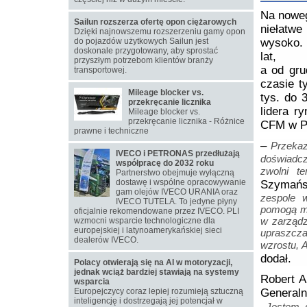
Na noweg
Sailun rozszerza ofertę opon ciężarowych
niełatwe
Dzięki najnowszemu rozszerzeniu gamy opon
do pojazdów użytkowych Sailun jest
wysoko. 
doskonale przygotowany, aby sprostać
lat,
przyszłym potrzebom klientów branży
a od gru
transportowej.
czasie t
Mileage blocker vs.
tys. do 
przekręcanie licznika
lidera r
Mileage blocker vs.
przekręcanie licznika - Różnice
CFM w P
prawne i techniczne
–
Przekaz
IVECO i PETRONAS przedłużają
doświadcz
współpracę do 2032 roku
zwolni t
Partnerstwo obejmuje wyłączną
dostawę i wspólne opracowywanie
Szymańsk
gam olejów IVECO URANIA oraz
zespole 
IVECO TUTELA. To jedyne płyny
pomogą mu
oficjalnie rekomendowane przez IVECO. PLI
w zarządz
wzmocni wsparcie technologiczne dla
europejskiej i latynoamerykańskiej sieci
upraszcz
dealerów IVECO.
wzrostu, A
dodał.
Polacy otwierają się na AI w motoryzacji,
jednak wciąż bardziej stawiają na systemy
Robert A
wsparcia
Europejczycy coraz lepiej rozumieją sztuczną
Generaln
inteligencję i dostrzegają jej potencjał w
Jestem 