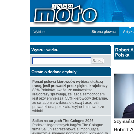
Strona główna
Artyku
Wybierz:
Wyszukiwarka:
Robert A
Polska
Ostatnio dodane artykuły:
Ponad połowa kierowców wybiera dłuższą
trasę, jeśli prowadzi przez piękne krajobrazy
83% Polaków uważa, że malownicze
krajobrazy sprawiają, że jazda samochodem
jest przyjemniejsza. 55% kierowców deklaruje,
że świadomie wybiera dłuższą trasę, jeśli
prowadzi ona przez atrakcyjne i malownicze
widoki.
Sailun na targach Tire Cologne 2026
Szymańsk
Podczas tegorocznych targów Tire Cologne
Robert A
firma Sailun zaprezentowała imponującą
ekspozycję swojego portfolio produktowego, w