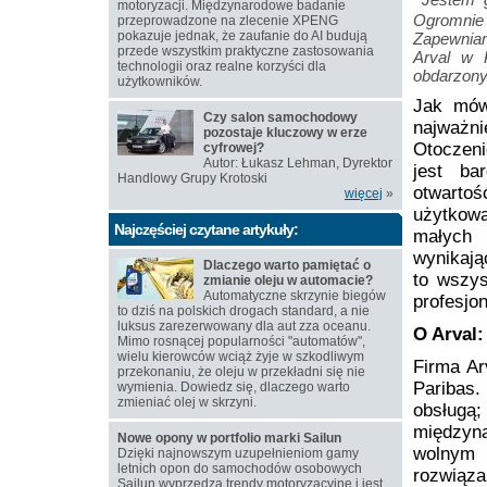
motoryzacji. Międzynarodowe badanie
Ogromnie 
przeprowadzone na zlecenie XPENG
pokazuje jednak, że zaufanie do AI budują
Zapewnia
przede wszystkim praktyczne zastosowania
Arval w 
technologii oraz realne korzyści dla
obdarzony
użytkowników.
Jak mów
Czy salon samochodowy
najważni
pozostaje kluczowy w erze
Otoczeni
cyfrowej?
Autor: Łukasz Lehman, Dyrektor
jest ba
Handlowy Grupy Krotoski
otwartoś
więcej
»
użytkowa
Najczęściej czytane artykuły:
małych 
wynikają
Dlaczego warto pamiętać o
to wszys
zmianie oleju w automacie?
Automatyczne skrzynie biegów
profesjo
to dziś na polskich drogach standard, a nie
luksus zarezerwowany dla aut zza oceanu.
O Arval:
Mimo rosnącej popularności "automatów",
wielu kierowców wciąż żyje w szkodliwym
Firma Ar
przekonaniu, że oleju w przekładni się nie
Paribas.
wymienia. Dowiedz się, dlaczego warto
zmieniać olej w skrzyni.
obsługą
międzyn
Nowe opony w portfolio marki Sailun
wolnym 
Dzięki najnowszym uzupełnieniom gamy
letnich opon do samochodów osobowych
rozwiąza
Sailun wyprzedza trendy motoryzacyjne i jest