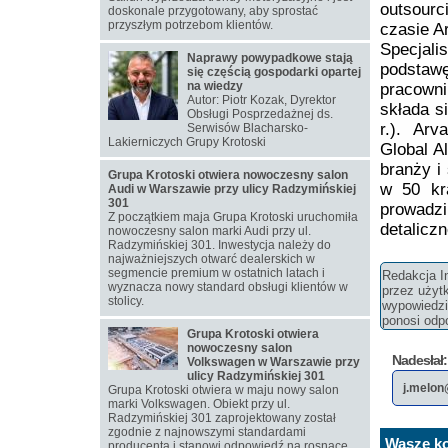
outsourc
doskonale przygotowany, aby sprostać
przyszłym potrzebom klientów.
czasie A
Specjali
Naprawy powypadkowe stają
podstawę
się częścią gospodarki opartej
na wiedzy
pracowni
Autor: Piotr Kozak, Dyrektor
składa s
Obsługi Posprzedażnej ds.
r.). Arv
Serwisów Blacharsko-
Lakierniczych Grupy Krotoski
Global Al
branży i
Grupa Krotoski otwiera nowoczesny salon
w 50 kr
Audi w Warszawie przy ulicy Radzymińskiej
301
prowadz
Z początkiem maja Grupa Krotoski uruchomiła
detaliczn
nowoczesny salon marki Audi przy ul.
Radzymińskiej 301. Inwestycja należy do
najważniejszych otwarć dealerskich w
segmencie premium w ostatnich latach i
Redakcja In
wyznacza nowy standard obsługi klientów w
przez użyt
stolicy.
wypowiedzi 
ponosi odpo
Grupa Krotoski otwiera
nowoczesny salon
Nadesłał:
Volkswagen w Warszawie przy
ulicy Radzymińskiej 301
j.melon
Grupa Krotoski otwiera w maju nowy salon
marki Volkswagen. Obiekt przy ul.
Radzymińskiej 301 zaprojektowany został
zgodnie z najnowszymi standardami
Wasze ko
producenta i stanowi odpowiedź na rosnące