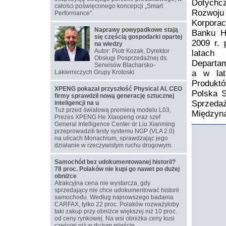
Dotychc
całości poświęconego koncepcji „Smart
Rozwoju
Performance".
Korporac
Naprawy powypadkowe stają
Banku H
się częścią gospodarki opartej
2009 r. 
na wiedzy
Autor: Piotr Kozak, Dyrektor
latach
Obsługi Posprzedażnej ds.
Departam
Serwisów Blacharsko-
Lakierniczych Grupy Krotoski
a w lat
Produktó
XPENG pokazał przyszłość Physical AI. CEO
Polska S
firmy sprawdził nową generację sztucznej
Sprzeda
inteligencji na u
Tuż przed światową premierą modelu L03,
Międzyn
Prezes XPENG He Xiaopeng oraz szef
General Intelligence Center dr Liu Xianming
przeprowadzili testy systemu NGP (VLA 2.0)
na ulicach Monachium, sprawdzając jego
działanie w rzeczywistym ruchu drogowym.
Samochód bez udokumentowanej historii?
78 proc. Polaków nie kupi go nawet po dużej
obniżce
Atrakcyjna cena nie wystarcza, gdy
sprzedający nie chce udokumentować historii
samochodu. Według najnowszego badania
CARFAX, tylko 22 proc. Polaków rozważyłoby
taki zakup przy obniżce większej niż 10 proc.
od ceny rynkowej. Na wsi obniżka ceny kusi
częściej niż w dużym mieście.