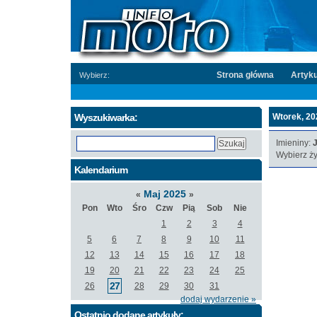
Strona główna
Artyku
Wybierz:
Wyszukiwarka:
Wtorek, 20
Imieniny:
J
Wybierz ży
Kalendarium
Maj 2025
«
»
Pon
Wto
Śro
Czw
Pią
Sob
Nie
1
2
3
4
5
6
7
8
9
10
11
12
13
14
15
16
17
18
19
20
21
22
23
24
25
27
26
28
29
30
31
dodaj wydarzenie »
Ostatnio dodane artykuły: