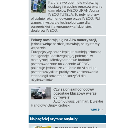
Partnerstwo obejmuje wyłączną
dostawę i wspólne opracowywanie
gam olejów IVECO URANIA oraz
IVECO TUTELA. To jedyne płyny
oficjalnie rekomendowane przez IVECO. PLI
wzmocni wsparcie technologiczne dla
europejskiej i latynoamerykańskiej sieci
dealerów IVECO.
Polacy otwierają się na AI w motoryzacji,
jednak wciąż bardziej stawiają na systemy
wsparcia
Europejczycy coraz lepiej rozumieją sztuczną
inteligencję i dostrzegają jej potencjał w
motoryzacji. Międzynarodowe badanie
przeprowadzone na zlecenie XPENG
pokazuje jednak, że zaufanie do AI budują
przede wszystkim praktyczne zastosowania
technologii oraz realne korzyści dla
użytkowników.
Czy salon samochodowy
pozostaje kluczowy w erze
cyfrowej?
Autor: Łukasz Lehman, Dyrektor
Handlowy Grupy Krotoski
więcej
»
Najczęściej czytane artykuły: