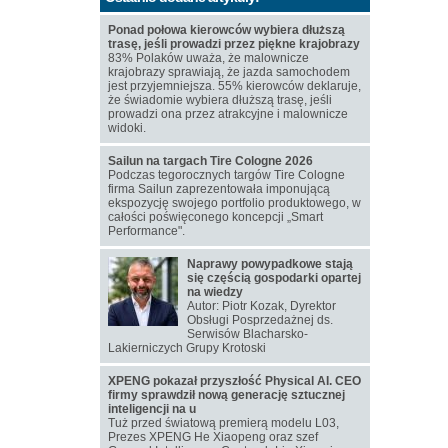
Ponad połowa kierowców wybiera dłuższą
trasę, jeśli prowadzi przez piękne krajobrazy
83% Polaków uważa, że malownicze
krajobrazy sprawiają, że jazda samochodem
jest przyjemniejsza. 55% kierowców deklaruje,
że świadomie wybiera dłuższą trasę, jeśli
prowadzi ona przez atrakcyjne i malownicze
widoki.
Sailun na targach Tire Cologne 2026
Podczas tegorocznych targów Tire Cologne
firma Sailun zaprezentowała imponującą
ekspozycję swojego portfolio produktowego, w
całości poświęconego koncepcji „Smart
Performance".
Naprawy powypadkowe stają
się częścią gospodarki opartej
na wiedzy
Autor: Piotr Kozak, Dyrektor
Obsługi Posprzedażnej ds.
Serwisów Blacharsko-
Lakierniczych Grupy Krotoski
XPENG pokazał przyszłość Physical AI. CEO
firmy sprawdził nową generację sztucznej
inteligencji na u
Tuż przed światową premierą modelu L03,
Prezes XPENG He Xiaopeng oraz szef