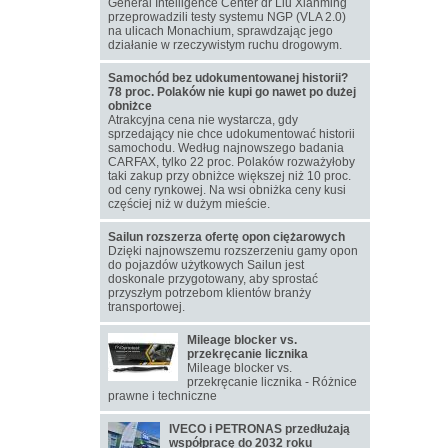
General Intelligence Center dr Liu Xianming
przeprowadzili testy systemu NGP (VLA 2.0)
na ulicach Monachium, sprawdzając jego
działanie w rzeczywistym ruchu drogowym.
Samochód bez udokumentowanej historii?
78 proc. Polaków nie kupi go nawet po dużej
obniżce
Atrakcyjna cena nie wystarcza, gdy
sprzedający nie chce udokumentować historii
samochodu. Według najnowszego badania
CARFAX, tylko 22 proc. Polaków rozważyłoby
taki zakup przy obniżce większej niż 10 proc.
od ceny rynkowej. Na wsi obniżka ceny kusi
częściej niż w dużym mieście.
Sailun rozszerza ofertę opon ciężarowych
Dzięki najnowszemu rozszerzeniu gamy opon
do pojazdów użytkowych Sailun jest
doskonale przygotowany, aby sprostać
przyszłym potrzebom klientów branży
transportowej.
Mileage blocker vs.
przekręcanie licznika
Mileage blocker vs.
przekręcanie licznika - Różnice
prawne i techniczne
IVECO i PETRONAS przedłużają
współpracę do 2032 roku