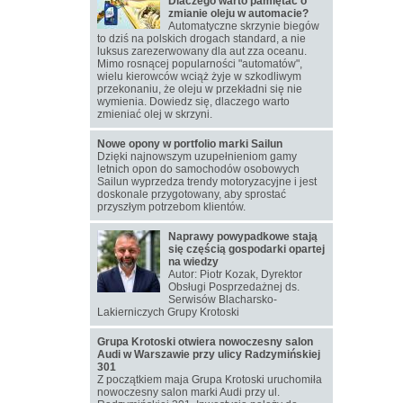
Dlaczego warto pamiętać o
zmianie oleju w automacie?
Automatyczne skrzynie biegów
to dziś na polskich drogach standard, a nie
luksus zarezerwowany dla aut zza oceanu.
Mimo rosnącej popularności "automatów",
wielu kierowców wciąż żyje w szkodliwym
przekonaniu, że oleju w przekładni się nie
wymienia. Dowiedz się, dlaczego warto
zmieniać olej w skrzyni.
Nowe opony w portfolio marki Sailun
Dzięki najnowszym uzupełnieniom gamy
letnich opon do samochodów osobowych
Sailun wyprzedza trendy motoryzacyjne i jest
doskonale przygotowany, aby sprostać
przyszłym potrzebom klientów.
Naprawy powypadkowe stają
się częścią gospodarki opartej
na wiedzy
Autor: Piotr Kozak, Dyrektor
Obsługi Posprzedażnej ds.
Serwisów Blacharsko-
Lakierniczych Grupy Krotoski
Grupa Krotoski otwiera nowoczesny salon
Audi w Warszawie przy ulicy Radzymińskiej
301
Z początkiem maja Grupa Krotoski uruchomiła
nowoczesny salon marki Audi przy ul.